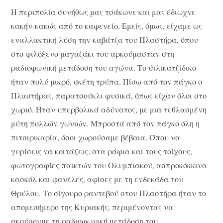
Η περιπολία συνήθως μας τσάκωνε και μας έδιωχνε
κακήν-κακώς από το καφενείο. Εμείς, όμως, είχαμε ως
εναλλακτική λύση την καβάτζα του Πλαστήρα, όπου
στο φιλόξενο μαγαζάκι του αρκούμασταν στη
ραδιοφωνική μετάδοση του αγώνα. Το ψιλικατζίδικο
ήταν πολύ μικρό, σκέτη τρύπα. Πίσω από τον πάγκο ο
Πλαστήρας, παρατσούκλι φυσικά, όπως είχαν όλοι στο
χωριό. Ήταν υπερβολικά αδύνατος, με μια τεθλασμένη
μύτη πολλών γωνιών. Μπροστά από τον πάγκο όλη η
πιτσιρικαρία, όσοι χωρούσαμε βέβαια. Όπου να
γυρίσεις να κοιτάξεις, στα ράφια και τους τοίχους,
φωτογραφίες παικτών του Ολυμπιακού, ασπροκόκκινα
κασκόλ και φανέλες, αφίσες με τη ενδεκάδα του
Θρύλου. Το σίγουρο ραντεβού στου Πλαστήρα ήταν το
απομεσήμερο της Κυριακής, περιμένοντας να
ακούσουμε τη ραδιοφωνική μετάδοση του