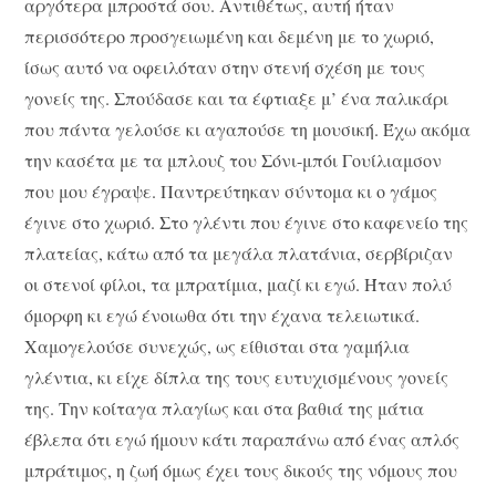
αργότερα μπροστά σου. Αντιθέτως, αυτή ήταν
περισσότερο προσγειωμένη και δεμένη με το χωριό,
ίσως αυτό να οφειλόταν στην στενή σχέση με τους
γονείς της. Σπούδασε και τα έφτιαξε μ’ ένα παλικάρι
που πάντα γελούσε κι αγαπούσε τη μουσική. Έχω ακόμα
την κασέτα με τα μπλουζ του Σόνι-μπόι Γουίλιαμσον
που μου έγραψε. Παντρεύτηκαν σύντομα κι ο γάμος
έγινε στο χωριό. Στο γλέντι που έγινε στο καφενείο της
πλατείας, κάτω από τα μεγάλα πλατάνια, σερβίριζαν
οι στενοί φίλοι, τα μπρατίμια, μαζί κι εγώ. Ήταν πολύ
όμορφη κι εγώ ένοιωθα ότι την έχανα τελειωτικά.
Χαμογελούσε συνεχώς, ως είθισται στα γαμήλια
γλέντια, κι είχε δίπλα της τους ευτυχισμένους γονείς
της. Την κοίταγα πλαγίως και στα βαθιά της μάτια
έβλεπα ότι εγώ ήμουν κάτι παραπάνω από ένας απλός
μπράτιμος, η ζωή όμως έχει τους δικούς της νόμους που