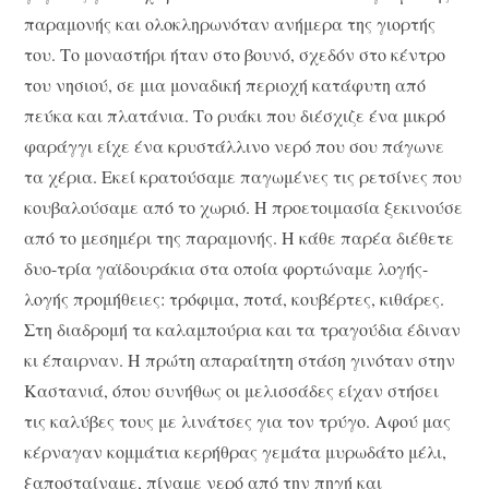
παραμονής και ολοκληρωνόταν ανήμερα της γιορτής
του. Το μοναστήρι ήταν στο βουνό, σχεδόν στο κέντρο
του νησιού, σε μια μοναδική περιοχή κατάφυτη από
πεύκα και πλατάνια. Το ρυάκι που διέσχιζε ένα μικρό
φαράγγι είχε ένα κρυστάλλινο νερό που σου πάγωνε
τα χέρια. Εκεί κρατούσαμε παγωμένες τις ρετσίνες που
κουβαλούσαμε από το χωριό. Η προετοιμασία ξεκινούσε
από το μεσημέρι της παραμονής. Η κάθε παρέα διέθετε
δυο-τρία γαϊδουράκια στα οποία φορτώναμε λογής-
λογής προμήθειες: τρόφιμα, ποτά, κουβέρτες, κιθάρες.
Στη διαδρομή τα καλαμπούρια και τα τραγούδια έδιναν
κι έπαιρναν. Η πρώτη απαραίτητη στάση γινόταν στην
Καστανιά, όπου συνήθως οι μελισσάδες είχαν στήσει
τις καλύβες τους με λινάτσες για τον τρύγο. Αφού μας
κέρναγαν κομμάτια κερήθρας γεμάτα μυρωδάτο μέλι,
ξαποσταίναμε, πίναμε νερό από την πηγή και