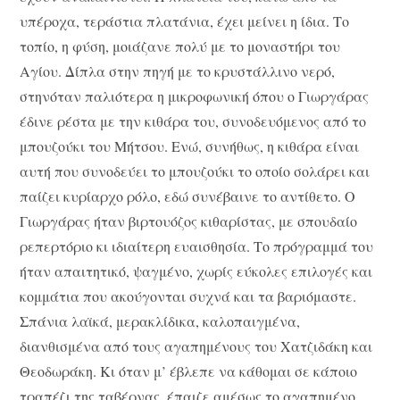
υπέροχα, τεράστια πλατάνια, έχει μείνει η ίδια. Το
τοπίο, η φύση, μοιάζανε πολύ με το μοναστήρι του
Αγίου. Δίπλα στην πηγή με το κρυστάλλινο νερό,
στηνόταν παλιότερα η μικροφωνική όπου ο Γιωργάρας
έδινε ρέστα με την κιθάρα του, συνοδευόμενος από το
μπουζούκι του Μήτσου. Ενώ, συνήθως, η κιθάρα είναι
αυτή που συνοδεύει το μπουζούκι το οποίο σολάρει και
παίζει κυρίαρχο ρόλο, εδώ συνέβαινε το αντίθετο. Ο
Γιωργάρας ήταν βιρτουόζος κιθαρίστας, με σπουδαίο
ρεπερτόριο κι ιδιαίτερη ευαισθησία. Το πρόγραμμά του
ήταν απαιτητικό, ψαγμένο, χωρίς εύκολες επιλογές και
κομμάτια που ακούγονται συχνά και τα βαριόμαστε.
Σπάνια λαϊκά, μερακλίδικα, καλοπαιγμένα,
διανθισμένα από τους αγαπημένους του Χατζιδάκη και
Θεοδωράκη. Κι όταν μ’ έβλεπε να κάθομαι σε κάποιο
τραπέζι της ταβέρνας, έπαιζε αμέσως το αγαπημένο