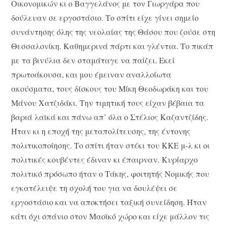
Οικονομικών κι ο Βαγγελάνος με τον Γιωργάρα που
δούλευαν σε εργοστάσιο. Το σπίτι είχε γίνει σημείο
συνάντησης όλης της νεολαίας της Θάσου που ζούσε στη
Θεσσαλονίκη. Καθημερινά πάρτι και γλέντια. Το πικάπ
με τα βινύλια δεν σταμάταγε να παίζει. Εκεί
πρωτοάκουσα, και μου έμειναν αναλλοίωτα
ακούσματα, τους δίσκους του Μίκη Θεοδωράκη και του
Μάνου Χατζιδάκι. Την τιμητική τους είχαν βέβαια τα
βαριά λαϊκά και πάνω απ’ όλα ο Στέλιος Καζαντζίδης.
Ήταν κι η εποχή της μεταπολίτευσης, της έντονης
πολιτικοποίησης. Το σπίτι ήταν στέκι του ΚΚΕ μ-λ κι οι
πολιτικές κουβέντες έδιναν κι έπαιρναν. Κυρίαρχο
πολιτικό πρόσωπο ήταν ο Τάκης, φοιτητής Νομικής που
εγκατέλειψε τη σχολή του για να δουλέψει σε
εργοστάσιο και να αποκτήσει ταξική συνείδηση. Ήταν
κάτι όχι σπάνιο στον Μαοϊκό χώρο και είχε μάλλον τις