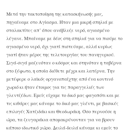
Μετά την τακτοποίηση της κατασκήνωσής μας,
πηγαίναμε στο Αγίασμα. Ήταν μια μικρή σπηλιά με
σταλακτίτες απ’ όπου ανάβλυζε νερό, αγιασμένο
λέγανε. Μπαίναμε με δέος στη σπηλιά για να πιούμε το
αγιασμένο νερό, όχι γιατί πιστεύαμε, αλλά κυρίως
γιατί ήταν μέρος της τελετουργίας του πανηγυριού.
Σιγά-σιγά μαζευόταν ο κόσμος και στηνόταν η ταβέρνα
στο ξέφωτο, η οποία διέθετε μέχρι και λατέρνα. Την
μετέφερε ο λαϊκός οργανοπαίχτης από ένα κοντινό
χωριό κι ήταν έτοιμος για τις παραγγελιές των
γλεντζέδων. Εμείς είχαμε το δικό μας φαγοπότι και με
τις κιθάρες μας κάναμε το δικό μας γλέντι, με βασικές
επιλογές Χατζιδάκι και Θεοδωράκη. Όσο περνούσε η
ώρα, τα ζευγαράκια απομακρύνονταν για να βρουν
κάποιο ιδιωτικό χώρο. Δειλά-δειλά κάναμε κι εμείς το