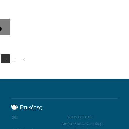
1
2
→
Ετικέτες
2015
POLIS ART CAFE
Απόστολος Παλιεράκης