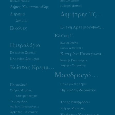
Βασίλης Φαϊτάς
Βασίλης Λαδάς
Γιώργος Πέππας
Δήμος Χλωπτσιούδης
Δημήτρης Τζουμάκας
Διήγημα
Δοκίμιο
Ελένη Αρτεμίου-Φωτιάδου
Εικόνες
Ελένη Γ.
Ελένη Γούλα
Ημερολόγιο
Ιάσων Δεπούντης
Κατερίνα Ζησάκη
Κατερίνα Παναγιωτοπούλου
Κλεονίκη Δρούγκα
Κωστής Παπακόγκος
Κώστας Κρεμμύδας
Λάμπρος Σπυριούνης
Μανδραγόρας
Παναγιώτης Δήμου
Περιοδικό
Πηνελόπη Ζαρδούκα
Σπύρος Μπρίκος
Σταύρος Μίχας
Τεχνοχώρος
Τόλης Νικηφόρου
Φαίδων Πατρικαλάκις
Χάρης Μελιτάς
Χρήστος Γιαννακός
Χρήστος Χαρτοματσίδης