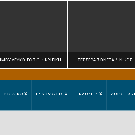
ΉΜΟΥ ΛΕΥΚΟ ΤΟΠΙΟ * ΚΡΙΤΙΚΉ
ΤΈΣΣΕΡΑ ΣΟΝΈΤΑ * ΝΊΚΟΣ 
MANDRAGORAS
MANDRAGORAS
ΠΕΡΙΟΔΙΚΟ
ΕΚΔΗΛΩΣΕΙΣ
ΕΚΔΟΣΕΙΣ
ΛΟΓΟΤΕΧΝ
ΙΤΙΚΉ, ΛΟΓΟΤΕΧΝΊΑ
ΠΟΊΗΣΗ
23 ΙΟΥΛΊΟΥ, 2026
14 ΙΟΥΛΊΟΥ, 202