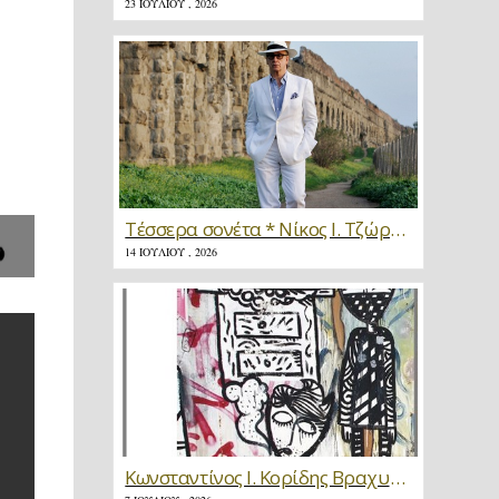
23 ΙΟΥΛΊΟΥ , 2026
Τέσσερα σονέτα * Νίκος Ι. Τζώρτζης
14 ΙΟΥΛΊΟΥ , 2026
Κωνσταντίνος Ι. Κορίδης Βραχυγραφίες * Κριτική