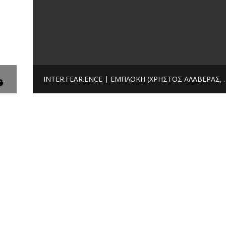
ΚΑΝΆΡΗΣ ΚΕΡΑΜΆΡΗΣ | Η ΜΟΥΣΙΚΉ ΤΗΣ ΤΑΙΝΊΑΣ “Σ’ ΑΓΑΠΏ. ΕΛΟΓΟΚΡΊΘΗ!”
INTER.FEAR.ENCE | ΕΜΠΛΟΚΉ (ΧΡΉΣΤΟΣ