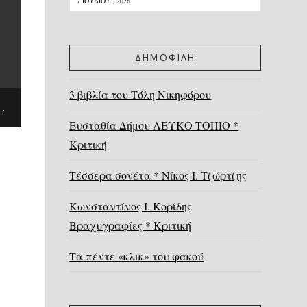
7 ΙΟΥΛΊΟΥ , 2026
ΔΗΜΟΦΙΛΗ
3 βιβλία του Τόλη Νικηφόρου
 ΑΛΑΒΈΡΑΣ, ΧΡΙΣΤΊΝΑ ΦΟΊΤΟΥ, ΝΑΤΑΛΊΑ ΠΑΡΘΕΝΊΟΥ, ΘΟΔΩΡΉΣ ΠΙΣΤΙΌΛΑΣ)
Ευσταθία Δήμου ΛΕΥΚΟ ΤΟΠΙΟ *
Κριτική
Τέσσερα σονέτα * Νίκος Ι. Τζώρτζης
Κωνσταντίνος Ι. Κορίδης
Βραχυγραφίες * Κριτική
Τα πέντε «κλικ» του φακού