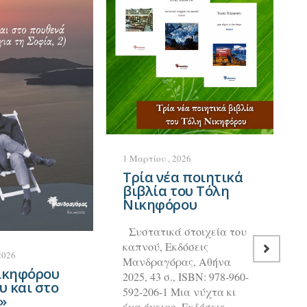
1 Μαρτίου , 2026
Τρία νέα ποιητικά
βιβλία του Τόλη
Νικηφόρου
Συστατικά στοιχεία του
καπνού, Εκδόσεις
2026
Μανδραγόρας, Αθήνα
ικηφόρου
2025, 43 σ., ISBN: 978-960-
υ και στο
592-206-1 Μια νύχτα κι
»
ένα όνειρο, Εκδόσεις