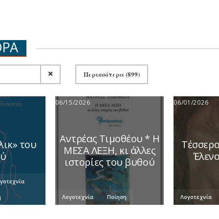
ΓΟΡΑ
Περισσότερα (899)
06/15/2026
06/01/2026
Αντρέας Τιμοθέου * Η
λικ» του
Τέσσερα
ΜΕΣΑ ΛΕΞΗ, κι άλλες
ού
Έλεν
ιστορίες του βυθού
γοτεχνία
η
Λογοτεχνία
Ποίηση
Λογοτεχνία