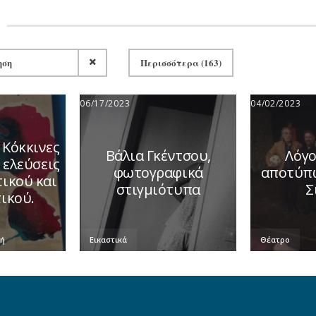
Περισσότερα (163)
06/17/2023
04/02/2023
 Κόκκινες
Βάλια Γκέντσου,
Λόγο
 ελεύσεις
φωτογραφικά
αποτύπ
ικού και
στιγμιότυπα
Σ
ικού.
κή
Εικαστικά
Θέατρο