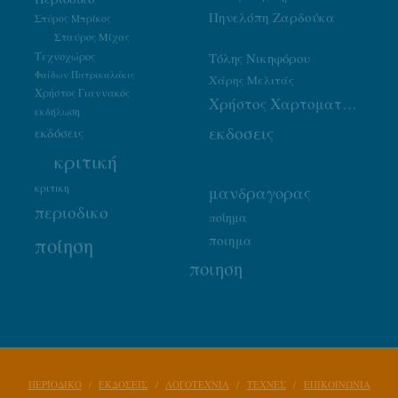
Πηνελόπη Ζαρδούκα
Σπύρος Μπρίκος
Σταύρος Μίχας
Τεχνοχώρος
Τόλης Νικηφόρου
Φαίδων Πατρικαλάκις
Χάρης Μελιτάς
Χρήστος Γιαννακός
Χρήστος Χαρτοματσίδης
εκδήλωση
εκδοσεις
εκδόσεις
κριτική
κριτικη
μανδραγορας
περιοδικο
ποίημα
ποιημα
ποίηση
ποιηση
ΠΕΡΙΟΔΙΚΟ
ΕΚΔΟΣΕΙΣ
ΛΟΓΟΤΕΧΝΙΑ
ΤΕΧΝΕΣ
ΕΠΙΚΟΙΝΩΝΙΑ