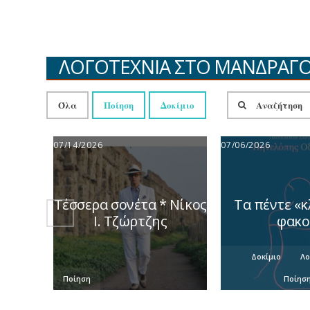
ΛΟΓΟΤΕΧΝΙΑ ΣΤΟ ΜΑΝΔΡΑ
Όλα
Ποίηση
Δοκίμιο
07/14/2026
07/06/2026
Τέσσερα σονέτα * Νίκος
Τα πέντε «κ
Ι. Τζώρτζης
φακ
Δοκίμιο
Λο
Ποίηση
Ποίησ