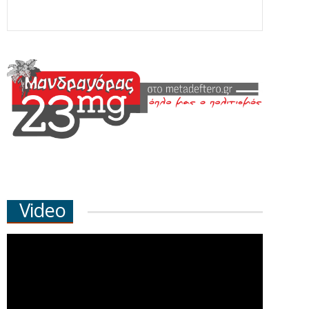
Video
1 Μαρτίου , 2026
Κωστής
26 Ιανουαρίου , 2026
Παπακόγκος *
Κωστής
Τρυποφράχτες
Παπακόγκος *
Νότος
Η συλλογή αφορισμών