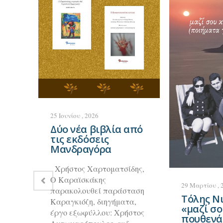
25 Ιουνίου , 2026
Δύο νέα βιβλία από
τις εκδόσεις
Μανδραγόρα
Χρήστος Χαρτοματσίδης,
Ο Καραϊσκάκης
29 Μαρτίου , 
παρακολουθεί παράσταση
Τόλης Ν
Καραγκιόζη, διηγήματα,
«μαζί σο
έργο εξωφύλλου: Χρήστος
πουθενά