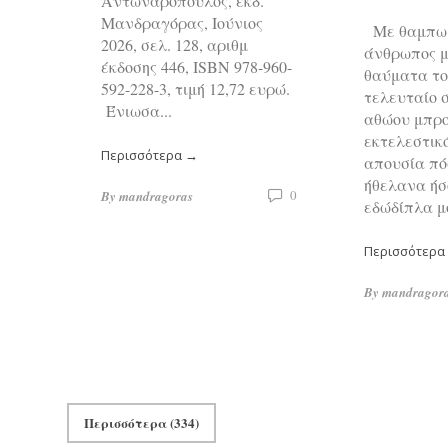
Αντωναρόπουλος, εκδ.
Μανδραγόρας, Ιούνιος
Με θαμπωμ
2026, σελ. 128, αριθμ
άνθρωπος 
έκδοσης 446, ISBN 978-960-
θαύματα το
592-228-3, τιμή 12,72 ευρώ.
τελευταίο 
Ένιωσα...
αθώου μπρο
εκτελεστι
Περισσότερα →
απουσία πό
ήθελανα ήσ
0
By
mandragoras
εδώδίπλα μου
Περισσότερα
By
mandragor
Περισσότερα (334)