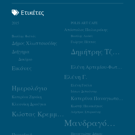
Ετικέτες
2015
POLIS ART CAFE
Απόστολος Παλιεράκης
Βασίλης Φαϊτάς
Βασίλης Λαδάς
Γιώργος Πέππας
Δήμος Χλωπτσιούδης
Δημήτρης Τζουμάκας
Διήγημα
Δοκίμιο
Ελένη Αρτεμίου-Φωτιάδου
Εικόνες
Ελένη Γ.
Ελένη Γούλα
Ημερολόγιο
Ιάσων Δεπούντης
Κατερίνα Ζησάκη
Κατερίνα Παναγιωτοπούλου
Κλεονίκη Δρούγκα
Κωστής Παπακόγκος
Κώστας Κρεμμύδας
Λάμπρος Σπυριούνης
Μανδραγόρας
Παναγιώτης Δήμου
Περιοδικό