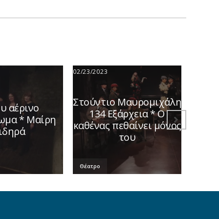
02/23/2023
12/11/2
Στούντιο Μαυρομιχάλη
υ αέρινο
134 Εξάρχεια * Ο
«Το 
ωμα * Μαίρη
καθένας πεθαίνει μόνος
ιδηρά
του
Θέατρο
Θέατρο