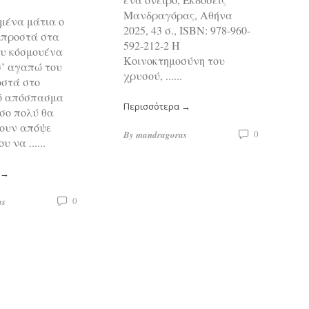
Μανδραγόρας, Αθήνα
ένα μάτια ο
2025, 43 σ., ISBN: 978-960-
μπροστά στα
592-212-2 Η
υ κόσμουένα
Κοινοκτημοσύνη του
σ’ αγαπώ του
χρυσού, ......
στά στο
κό απόσπασμα
Περισσότερα →
σο πολύ θα
ουν απόψε
0
By
mandragoras
 να ......
κ
 →
0
as