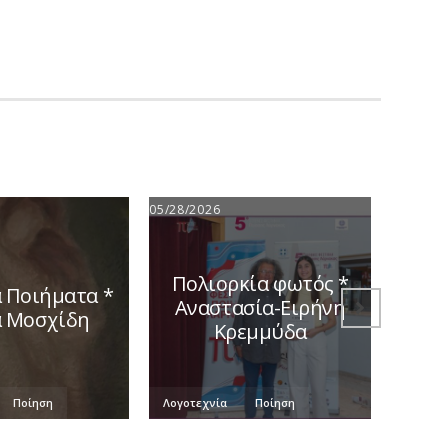
05/28/2026
05/11/2
Πολιορκία φωτός *
Από
 Ποιήματα *
Αναστασία-Ειρήνη
λάβα
α Μοσχίδη
Κρεμμύδα
Ποίηση
Λογοτεχνία
Ποίηση
Λογοτε