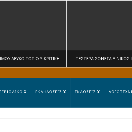
ΉΜΟΥ ΛΕΥΚΟ ΤΟΠΙΟ * ΚΡΙΤΙΚΉ
ΤΈΣΣΕΡΑ ΣΟΝΈΤΑ * ΝΊΚΟΣ 
MANDRAGORAS
MANDRAGORAS
ΠΕΡΙΟΔΙΚΟ
ΕΚΔΗΛΩΣΕΙΣ
ΕΚΔΟΣΕΙΣ
ΛΟΓΟΤΕΧΝ
ΙΤΙΚΉ, ΛΟΓΟΤΕΧΝΊΑ
ΠΟΊΗΣΗ
23 ΙΟΥΛΊΟΥ, 2026
14 ΙΟΥΛΊΟΥ, 202