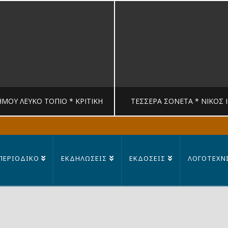
ΉΜΟΥ ΛΕΥΚΟ ΤΟΠΙΟ * ΚΡΙΤΙΚΉ
ΤΈΣΣΕΡΑ ΣΟΝΈΤΑ * ΝΊΚΟΣ 
MANDRAGORAS
MANDRAGORAS
ΠΕΡΙΟΔΙΚΟ
ΕΚΔΗΛΩΣΕΙΣ
ΕΚΔΟΣΕΙΣ
ΛΟΓΟΤΕΧΝ
ΙΤΙΚΉ, ΛΟΓΟΤΕΧΝΊΑ
ΠΟΊΗΣΗ
23 ΙΟΥΛΊΟΥ, 2026
14 ΙΟΥΛΊΟΥ, 202