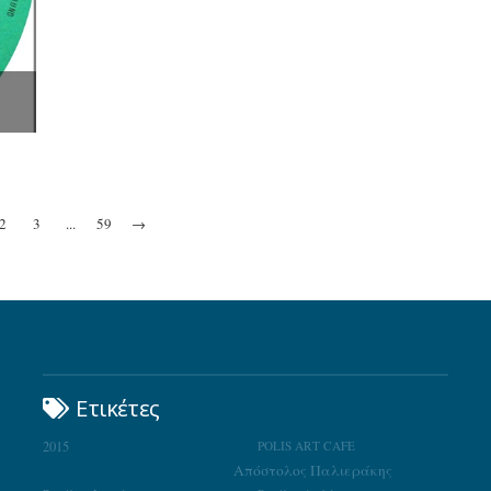
2
3
...
59
→
Ετικέτες
2015
POLIS ART CAFE
Απόστολος Παλιεράκης