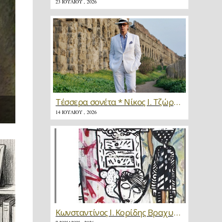
23 ΙΟΥΛΊΟΥ , 2026
Τέσσερα σονέτα * Νίκος Ι. Τζώρτζης
14 ΙΟΥΛΊΟΥ , 2026
Κωνσταντίνος Ι. Κορίδης Βραχυγραφίες * Κριτική