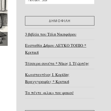
7 ΙΟΥΛΊΟΥ , 2026
ΔΗΜΟΦΙΛΗ
3 βιβλία του Τόλη Νικηφόρου
ΈΣ
Ευσταθία Δήμου ΛΕΥΚΟ ΤΟΠΙΟ *
Κριτική
Τέσσερα σονέτα * Νίκος Ι. Τζώρτζης
Κωνσταντίνος Ι. Κορίδης
Βραχυγραφίες * Κριτική
Τα πέντε «κλικ» του φακού