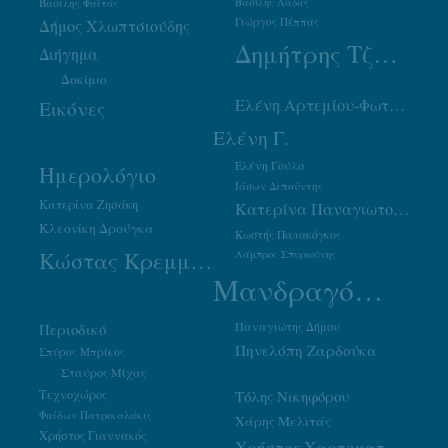
Βασίλης Φαϊτάς
Βασίλης Λαδάς
Γιώργος Πέππας
Δήμος Χλωπτσιούδης
Δημήτρης Τζουμάκας
Διήγημα
Δοκίμιο
Ελένη Αρτεμίου-Φωτιάδου
Εικόνες
Ελένη Γ.
Ελένη Γούλα
Ημερολόγιο
Ιάσων Δεπούντης
Κατερίνα Ζησάκη
Κατερίνα Παναγιωτοπούλου
Κλεονίκη Δρούγκα
Κωστής Παπακόγκος
Κώστας Κρεμμύδας
Λάμπρος Σπυριούνης
Μανδραγόρας
Παναγιώτης Δήμου
Περιοδικό
Πηνελόπη Ζαρδούκα
Σπύρος Μπρίκος
Σταύρος Μίχας
Τεχνοχώρος
Τόλης Νικηφόρου
Φαίδων Πατρικαλάκις
Χάρης Μελιτάς
Χρήστος Γιαννακός
Χρήστος Χαρτοματσίδης