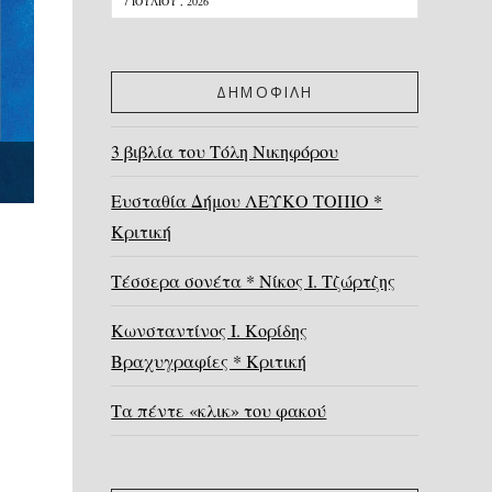
7 ΙΟΥΛΊΟΥ , 2026
ΔΗΜΟΦΙΛΗ
3 βιβλία του Τόλη Νικηφόρου
Ευσταθία Δήμου ΛΕΥΚΟ ΤΟΠΙΟ *
Κριτική
Τέσσερα σονέτα * Νίκος Ι. Τζώρτζης
Κωνσταντίνος Ι. Κορίδης
Βραχυγραφίες * Κριτική
Τα πέντε «κλικ» του φακού