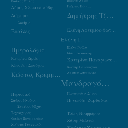
Βασίλης Φαϊτάς
Βασίλης Λαδάς
Γιώργος Πέππας
Δήμος Χλωπτσιούδης
Δημήτρης Τζουμάκας
Διήγημα
Δοκίμιο
Ελένη Αρτεμίου-Φωτιάδου
Εικόνες
Ελένη Γ.
Ελένη Γούλα
Ημερολόγιο
Ιάσων Δεπούντης
Κατερίνα Ζησάκη
Κατερίνα Παναγιωτοπούλου
Κλεονίκη Δρούγκα
Κωστής Παπακόγκος
Κώστας Κρεμμύδας
Λάμπρος Σπυριούνης
Μανδραγόρας
Παναγιώτης Δήμου
Περιοδικό
Πηνελόπη Ζαρδούκα
Σπύρος Μπρίκος
Σταύρος Μίχας
Τεχνοχώρος
Τόλης Νικηφόρου
Φαίδων Πατρικαλάκις
Χάρης Μελιτάς
Χρήστος Γιαννακός
Χρήστος Χαρτοματσίδης