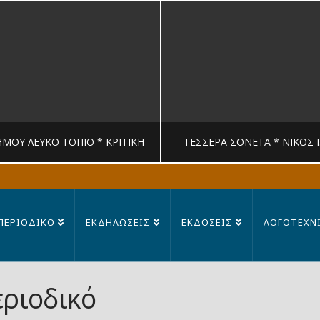
ΉΜΟΥ ΛΕΥΚΟ ΤΟΠΙΟ * ΚΡΙΤΙΚΉ
ΤΈΣΣΕΡΑ ΣΟΝΈΤΑ * ΝΊΚΟΣ 
MANDRAGORAS
MANDRAGORAS
ΠΕΡΙΟΔΙΚΟ
ΕΚΔΗΛΩΣΕΙΣ
ΕΚΔΟΣΕΙΣ
ΛΟΓΟΤΕΧΝ
ΙΤΙΚΉ, ΛΟΓΟΤΕΧΝΊΑ
ΠΟΊΗΣΗ
23 ΙΟΥΛΊΟΥ, 2026
14 ΙΟΥΛΊΟΥ, 202
εριοδικό