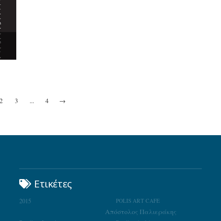
2
3
...
4
→
Ετικέτες
2015
POLIS ART CAFE
Απόστολος Παλιεράκης