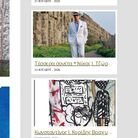
23 ΙΟΥΛΊΟΥ , 2026
Τέσσερα σονέτα * Νίκος Ι. Τζώρτζης
14 ΙΟΥΛΊΟΥ , 2026
Κωνσταντίνος Ι. Κορίδης Βραχυγραφίες * Κριτική