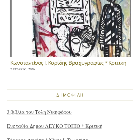
Κωνσταντίνος Ι. Κορίδης Βραχυγραφίες * Κριτική
7 ΙΟΥΛΊΟΥ , 2026
ΔΗΜΟΦΙΛΗ
3 βιβλία του Τόλη Νικηφόρου
Ευσταθία Δήμου ΛΕΥΚΟ ΤΟΠΙΟ * Κριτική
Τέσσερα σονέτα * Νίκος Ι. Τζώρτζης