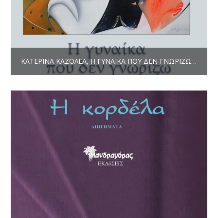
ΚΑΤΕΡΊΝΑ ΚΑΖΟΛΈΑ, Η ΓΥΝΑΊΚΑ ΠΟΥ ΔΕΝ ΓΝΩΡΊΖΩ, ΔΙΗΓΉΜΑΤΑ, ΕΚΔ. ΜΑΝΔΡΑΓΌΡΑΣ