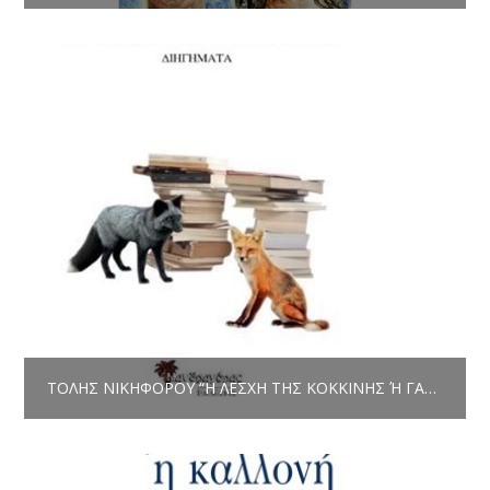
ΤΌΛΗΣ ΝΙΚΗΦΌΡΟΥ “Η ΛΈΣΧΗ ΤΗΣ ΚΌΚΚΙΝΗΣ Ή ΓΑΛΆΖΙΑΣ ΑΛΕΠΟΎΣ” ΔΙΗΓΉΜΑΤΑ, ΕΚΔ. ΜΑΝΔΡΑΓΌΡΑΣ, ΜΆΡΤΙΟΣ 2020