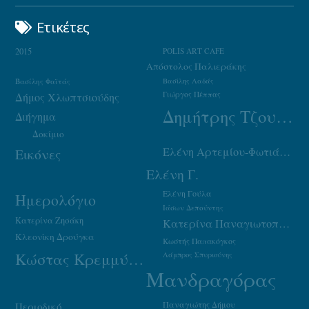
Ετικέτες
2015
POLIS ART CAFE
Απόστολος Παλιεράκης
Βασίλης Φαϊτάς
Βασίλης Λαδάς
Γιώργος Πέππας
Δήμος Χλωπτσιούδης
Δημήτρης Τζουμάκας
Διήγημα
Δοκίμιο
Ελένη Αρτεμίου-Φωτιάδου
Εικόνες
Ελένη Γ.
Ελένη Γούλα
Ημερολόγιο
Ιάσων Δεπούντης
Κατερίνα Ζησάκη
Κατερίνα Παναγιωτοπούλου
Κλεονίκη Δρούγκα
Κωστής Παπακόγκος
Κώστας Κρεμμύδας
Λάμπρος Σπυριούνης
Μανδραγόρας
Παναγιώτης Δήμου
Περιοδικό