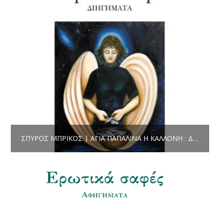
ΣΠΎΡΟΣ ΜΠΡΊΚΟΣ | ΑΓΊΑ ΠΑΠΑΛΊΝΑ Η ΚΑΛΛΟΝΉ : ΔΙΗΓΉΜΑΤΑ (ΣΕΙΡΆ ΣΎΓΧΡΟΝΗ ΕΛΛΗΝΙΚΉ ΠΕΖΟΓΡΑΦΊΑ) ΣΕΛ. 120, «MΑΝΔΡΑΓΌΡΑΣ»