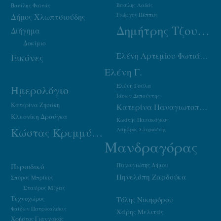
Βασίλης Φαϊτάς
Βασίλης Λαδάς
Γιώργος Πέππας
Δήμος Χλωπτσιούδης
Δημήτρης Τζουμάκας
Διήγημα
Δοκίμιο
Ελένη Αρτεμίου-Φωτιάδου
Εικόνες
Ελένη Γ.
Ελένη Γούλα
Ημερολόγιο
Ιάσων Δεπούντης
Κατερίνα Ζησάκη
Κατερίνα Παναγιωτοπούλου
Κλεονίκη Δρούγκα
Κωστής Παπακόγκος
Κώστας Κρεμμύδας
Λάμπρος Σπυριούνης
Μανδραγόρας
Παναγιώτης Δήμου
Περιοδικό
Πηνελόπη Ζαρδούκα
Σπύρος Μπρίκος
Σταύρος Μίχας
Τεχνοχώρος
Τόλης Νικηφόρου
Φαίδων Πατρικαλάκις
Χάρης Μελιτάς
Χρήστος Γιαννακός