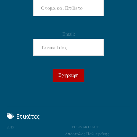
Email:
Ετικέτες
2015
POLIS ART CAFE
Απόστολος Παλιεράκης