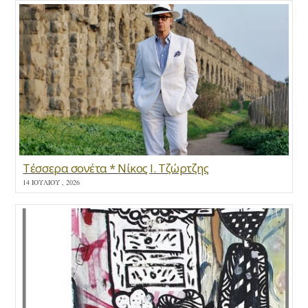
Τέσσερα σονέτα * Νίκος Ι. Τζώρτζης
14 ΙΟΥΛΊΟΥ , 2026