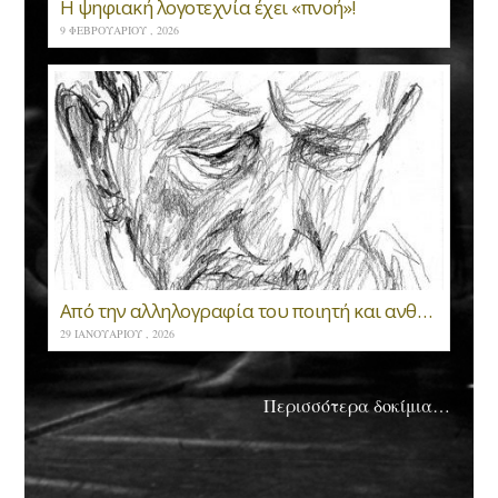
Η ψηφιακή λογοτεχνία έχει «πνοή»!
9 ΦΕΒΡΟΥΑΡΊΟΥ , 2026
Από την αλληλογραφία του ποιητή και ανθρωπιστή Ιάσονα Δεπούντη με τον Αντώνη Μυστακίδη, τον Νικόλαο Βεντούρα, τον Δημήτρη Σουρβίνο και την Εύα Πάλμερ-Σικελιανού
29 ΙΑΝΟΥΑΡΊΟΥ , 2026
Περισσότερα δοκίμια…