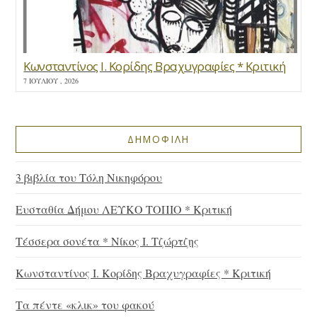
Κωνσταντίνος Ι. Κορίδης Βραχυγραφίες * Κριτική
7 ΙΟΥΛΊΟΥ , 2026
ΔΗΜΟΦΙΛΗ
3 βιβλία του Τόλη Νικηφόρου
Ευσταθία Δήμου ΛΕΥΚΟ ΤΟΠΙΟ * Κριτική
Τέσσερα σονέτα * Νίκος Ι. Τζώρτζης
Κωνσταντίνος Ι. Κορίδης Βραχυγραφίες * Κριτική
Τα πέντε «κλικ» του φακού