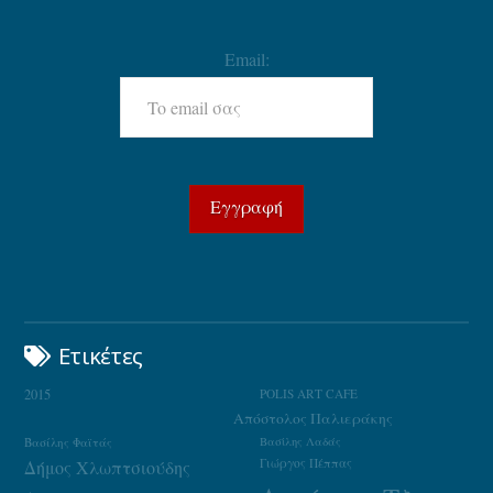
Email:
Ετικέτες
2015
POLIS ART CAFE
Απόστολος Παλιεράκης
Βασίλης Φαϊτάς
Βασίλης Λαδάς
Γιώργος Πέππας
Δήμος Χλωπτσιούδης