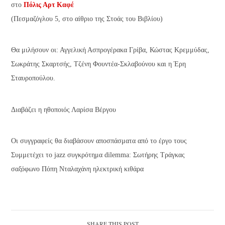
στο
Πόλις Αρτ Καφέ
(Πεσμαζόγλου 5, στο αίθριο της Στοάς του Βιβλίου)
Θα μιλήσουν οι: Αγγελική Ασπρογέρακα Γρίβα, Κώστας Κρεμμύδας,
Σωκράτης Σκαρτσής, Τζένη Φουντέα-Σκλαβούνου και η Έρη
Σταυροπούλου.
Διαβάζει η ηθοποιός Λαρίσα Βέργου
Οι συγγραφείς θα διαβάσουν αποσπάσματα από το έργο τους
Συμμετέχει το jazz συγκρότημα dilemma:
Σωτήρης Τράγκας
σαξόφωνο Πόπη Νταλαχάνη ηλεκτρική κιθάρα
SHARE THIS POST