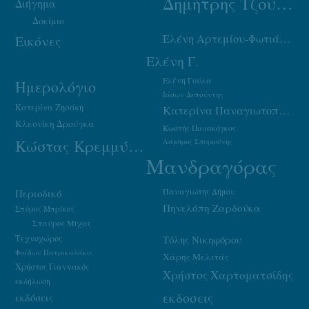
Δημήτρης Τζουμάκας
Διήγημα
Δοκίμιο
Ελένη Αρτεμίου-Φωτιάδου
Εικόνες
Ελένη Γ.
Ελένη Γούλα
Ημερολόγιο
Ιάσων Δεπούντης
Κατερίνα Ζησάκη
Κατερίνα Παναγιωτοπούλου
Κλεονίκη Δρούγκα
Κωστής Παπακόγκος
Κώστας Κρεμμύδας
Λάμπρος Σπυριούνης
Μανδραγόρας
Παναγιώτης Δήμου
Περιοδικό
Πηνελόπη Ζαρδούκα
Σπύρος Μπρίκος
Σταύρος Μίχας
Τεχνοχώρος
Τόλης Νικηφόρου
Φαίδων Πατρικαλάκις
Χάρης Μελιτάς
Χρήστος Γιαννακός
Χρήστος Χαρτοματσίδης
εκδήλωση
εκδοσεις
εκδόσεις