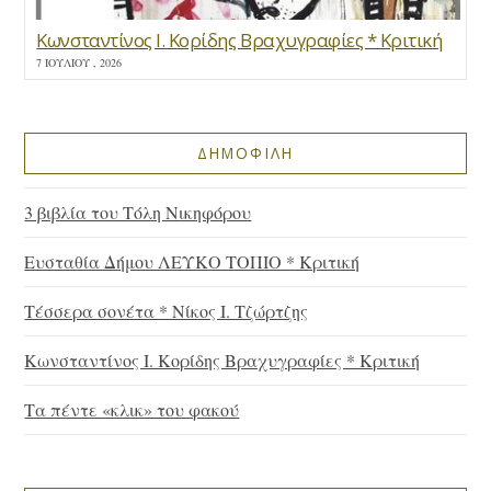
Κωνσταντίνος Ι. Κορίδης Βραχυγραφίες * Κριτική
7 ΙΟΥΛΊΟΥ , 2026
ΔΗΜΟΦΙΛΗ
3 βιβλία του Τόλη Νικηφόρου
Ευσταθία Δήμου ΛΕΥΚΟ ΤΟΠΙΟ * Κριτική
Τέσσερα σονέτα * Νίκος Ι. Τζώρτζης
Κωνσταντίνος Ι. Κορίδης Βραχυγραφίες * Κριτική
Τα πέντε «κλικ» του φακού