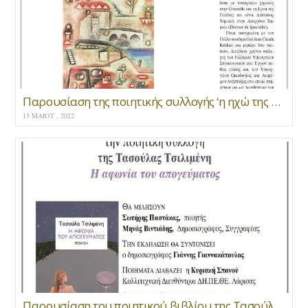
Παρουσίαση της ποιητικής συλλογής ‘η ηχώ της μνήμης’
15 ΜΑΪ́ΟΥ , 2022
Παρουσίαση του ποιητικού βιβλίου της Τασούλας Τσιλιμένη “Η αφωνία του απογεύματος “