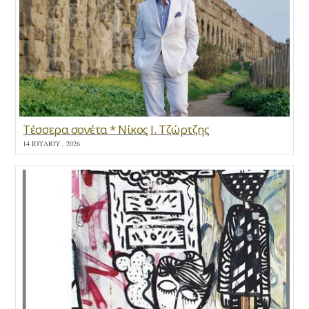
Τέσσερα σονέτα * Νίκος Ι. Τζώρτζης
14 ΙΟΥΛΊΟΥ , 2026