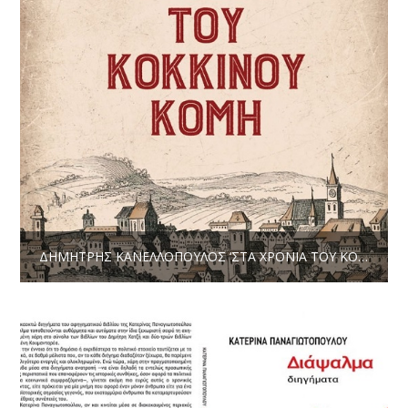
ΔΗΜΉΤΡΗΣ ΚΑΝΕΛΛΌΠΟΥΛΟΣ ‘ΣΤΑ ΧΡΌΝΙΑ ΤΟΥ ΚΌΚΚΙΝΟΥ ΚΌΜΗ’ * ΚΡΙΤΙΚΉ