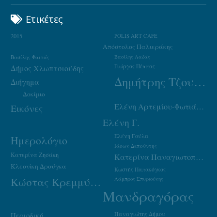
Ετικέτες
2015
POLIS ART CAFE
Απόστολος Παλιεράκης
Βασίλης Φαϊτάς
Βασίλης Λαδάς
Γιώργος Πέππας
Δήμος Χλωπτσιούδης
Δημήτρης Τζουμάκας
Διήγημα
Δοκίμιο
Ελένη Αρτεμίου-Φωτιάδου
Εικόνες
Ελένη Γ.
Ελένη Γούλα
Ημερολόγιο
Ιάσων Δεπούντης
Κατερίνα Ζησάκη
Κατερίνα Παναγιωτοπούλου
Κλεονίκη Δρούγκα
Κωστής Παπακόγκος
Κώστας Κρεμμύδας
Λάμπρος Σπυριούνης
Μανδραγόρας
Παναγιώτης Δήμου
Περιοδικό