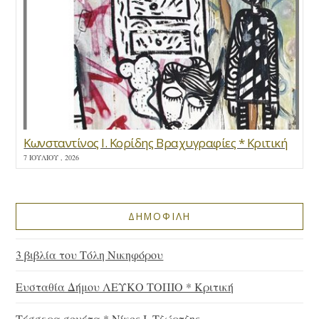
Κωνσταντίνος Ι. Κορίδης Βραχυγραφίες * Κριτική
7 ΙΟΥΛΊΟΥ , 2026
ΔΗΜΟΦΙΛΗ
3 βιβλία του Τόλη Νικηφόρου
Ευσταθία Δήμου ΛΕΥΚΟ ΤΟΠΙΟ * Κριτική
Τέσσερα σονέτα * Νίκος Ι. Τζώρτζης