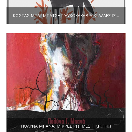
ΚΏΣΤΑΣ ΜΠΑΡΜΠΆΤΣΗΣ ‘ΛΥΚΟΧΑΧΑΒΙΆ ΚΙ ΆΛΛΕΣ ΙΣΤΟΡΊΕΣ’ * ΚΡΙΤΙΚΉ
ΠΟΛΎΝΑ ΜΠΑΝΆ, ΜΙΚΡΈΣ ΡΩΓΜΈΣ | ΚΡΙΤΙΚΉ