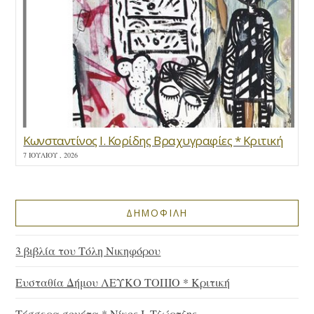
Κωνσταντίνος Ι. Κορίδης Βραχυγραφίες * Κριτική
7 ΙΟΥΛΊΟΥ , 2026
ΔΗΜΟΦΙΛΗ
3 βιβλία του Τόλη Νικηφόρου
Ευσταθία Δήμου ΛΕΥΚΟ ΤΟΠΙΟ * Κριτική
Τέσσερα σονέτα * Νίκος Ι. Τζώρτζης