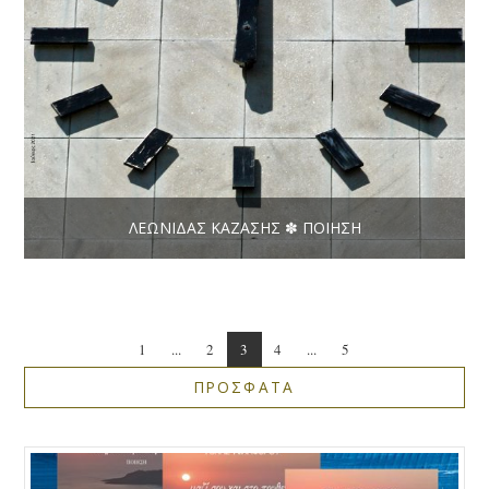
ΛΕΩΝΊΔΑΣ ΚΑΖΆΣΗΣ ✽ ΠΟΊΗΣΗ
1
...
2
3
4
...
5
ΠΡΟΣΦΑΤΑ