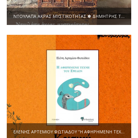
ΝΤΟΥΛΆΠΑ ΆΚΡΑΣ ΜΥΣΤΙΚΌΤΗΤΑΣ ✽ ΔΗΜΉΤΡΗΣ ΤΟΎΛΙΟΣ
ΕΛΈΝΗΣ ΑΡΤΕΜΊΟΥ ΦΩΤΙΆΔΟΥ “Η ΑΦΗΡΗΜΈΝΗ ΤΈΧΝΗ ΤΟΥ ΈΨΙΛΟΝ” ✽ ΚΡΙΤΙΚΉ