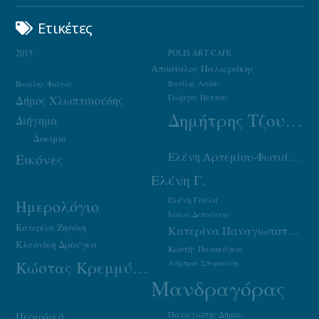
Ετικέτες
2015
POLIS ART CAFE
Απόστολος Παλιεράκης
Βασίλης Φαϊτάς
Βασίλης Λαδάς
Γιώργος Πέππας
Δήμος Χλωπτσιούδης
Δημήτρης Τζουμάκας
Διήγημα
Δοκίμιο
Ελένη Αρτεμίου-Φωτιάδου
Εικόνες
Ελένη Γ.
Ελένη Γούλα
Ημερολόγιο
Ιάσων Δεπούντης
Κατερίνα Ζησάκη
Κατερίνα Παναγιωτοπούλου
Κλεονίκη Δρούγκα
Κωστής Παπακόγκος
Κώστας Κρεμμύδας
Λάμπρος Σπυριούνης
Μανδραγόρας
Παναγιώτης Δήμου
Περιοδικό