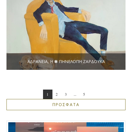
ΑΔΡΆΝΕΙΑ, Η ✽ ΠΗΝΕΛΌΠΗ ΖΑΡΔΟΎΚΑ
1
2
3
...
5
ΠΡΟΣΦΑΤΑ