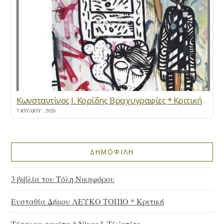
Κωνσταντίνος Ι. Κορίδης Βραχυγραφίες * Κριτική
7 ΙΟΥΛΊΟΥ , 2026
ΔΗΜΟΦΙΛΗ
3 βιβλία του Τόλη Νικηφόρου
Ευσταθία Δήμου ΛΕΥΚΟ ΤΟΠΙΟ * Κριτική
Τέσσερα σονέτα * Νίκος Ι. Τζώρτζης