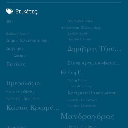
Ετικέτες
2015
POLIS ART CAFE
Απόστολος Παλιεράκης
Βασίλης Φαϊτάς
Βασίλης Λαδάς
Γιώργος Πέππας
Δήμος Χλωπτσιούδης
Δημήτρης Τζουμάκας
Διήγημα
Δοκίμιο
Ελένη Αρτεμίου-Φωτιάδου
Εικόνες
Ελένη Γ.
Ελένη Γούλα
Ημερολόγιο
Ιάσων Δεπούντης
Κατερίνα Ζησάκη
Κατερίνα Παναγιωτοπούλου
Κλεονίκη Δρούγκα
Κωστής Παπακόγκος
Κώστας Κρεμμύδας
Λάμπρος Σπυριούνης
Μανδραγόρας
Παναγιώτης Δήμου
Περιοδικό