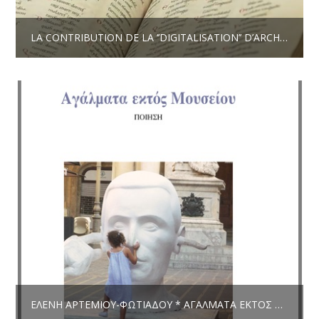
LA CONTRIBUTION DE LA ‘’DIGITALISATION’’ D’ARCHIVES RARES – LITTÉRAIRES, VISUELLES ET HISTORIQUES – À LA PROMOTION DU PATRIMOINE CULTUREL MONDIAL * VALENTINI KAMBATZA
ΕΛΈΝΗ ΑΡΤΕΜΊΟΥ-ΦΩΤΙΆΔΟΥ * ΑΓΆΛΜΑΤΑ ΕΚΤΌΣ MΟΥΣΕΊΟΥ