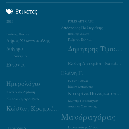
Ετικέτες
2015
POLIS ART CAFE
Απόστολος Παλιεράκης
Βασίλης Φαϊτάς
Βασίλης Λαδάς
Γιώργος Πέππας
Δήμος Χλωπτσιούδης
Δημήτρης Τζουμάκας
Διήγημα
Δοκίμιο
Ελένη Αρτεμίου-Φωτιάδου
Εικόνες
Ελένη Γ.
Ελένη Γούλα
Ημερολόγιο
Ιάσων Δεπούντης
Κατερίνα Ζησάκη
Κατερίνα Παναγιωτοπούλου
Κλεονίκη Δρούγκα
Κωστής Παπακόγκος
Κώστας Κρεμμύδας
Λάμπρος Σπυριούνης
Μανδραγόρας
Παναγιώτης Δήμου
Περιοδικό