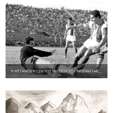
Η ΜΕΤΑΜΌΡΦΩΣΗ ΤΟΥ ΜΉΤΣΟΥ ΤΟΥ ΜΠΕΝΑΛΤΆΚΙΑ * ΝΊΚΟΣ ΧΑΡΤΟΜΑΤΣΊΔΗΣ