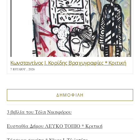
Κωνσταντίνος Ι. Κορίδης Βραχυγραφίες * Κριτική
7 ΙΟΥΛΊΟΥ , 2026
ΔΗΜΟΦΙΛΗ
3 βιβλία του Τόλη Νικηφόρου
Ευσταθία Δήμου ΛΕΥΚΟ ΤΟΠΙΟ * Κριτική
Τέσσερα σονέτα * Νίκος Ι. Τζώρτζης