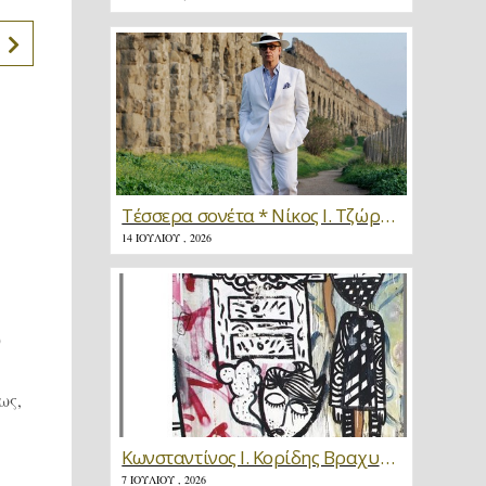
Τέσσερα σονέτα * Νίκος Ι. Τζώρτζης
14 ΙΟΥΛΊΟΥ , 2026
ύ
ως,
Κωνσταντίνος Ι. Κορίδης Βραχυγραφίες * Κριτική
7 ΙΟΥΛΊΟΥ , 2026