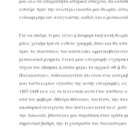
μου
όλα
τα απαραίτητα ιστορικά στοιχεία, θα καταθ
ειπούμε προς την ανωτέρω εικασία μου θεωρία, ούτ
ενδιαφερόμενος αναγνώστης, καθώς και ο μεσαιωνοδ
Για να ιδούμε τι μας λέγει η διαφορετική αυτή θεωρ
μόλις χιλιόμετρα σε ευθεία γραμμή, όπου και θα απ
προς τις διαστάσεις του καστελάκι «φραγκοβυζαντι
μεσαιωνικό μνημείο, ένεκα μιας επιγραφής εγχάρακτ
πύργο του (donjon), η οποία φέρει τα αρχικά «Θ Δ Π
Παλαιολόγος», πιθανολογείται ότι είναι ένα υστερο
(και τούτο κυρίως εξαιτίας της αυτής επιγραφής), εις 
1407-1448 (σ.σ. εις το τελευταίο αυτό έτος απέθαν
από τον φοβερό «Μαύρο Θάνατο», τουτέστι, την πανώ
οικοδομικά συνεργεία που δούλευαν κατά το α΄ μισό 
την Λακωνία, βάσταγαν μια παράδοση στον τρόπο με
σημαντικό βαθμό, την τεχνοτροπία του παλαιότερου 