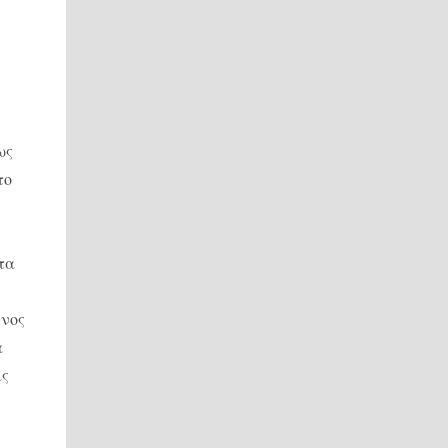
ως
το
τα
ένος
α
ις