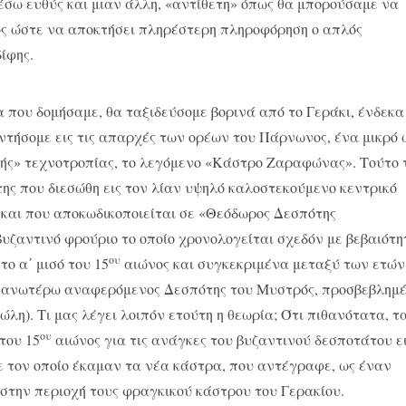
έσω ευθύς και μιαν άλλη, «αντίθετη» όπως θα μπορούσαμε να
ως ώστε να αποκτήσει πληρέστερη πληροφόρηση ο απλός
ίφης.
ία που δομήσαμε, θα ταξιδεύσομε βορινά από το Γεράκι, ένδεκα
αντήσομε εις τις απαρχές των ορέων του Πάρνωνος, ένα μικρό 
νής» τεχνοτροπίας, το λεγόμενο «Κάστρο Ζαραφώνας». Τούτο 
ης που διεσώθη εις τον λίαν υψηλό καλοστεκούμενο κεντρικό
» και που αποκωδικοποιείται σε «Θεόδωρος Δεσπότης
βυζαντινό φρούριο το οποίο χρονολογείται σχεδόν με βεβαιότη
ου
το α΄ μισό του 15
αιώνος και συγκεκριμένα μεταξύ των ετών
ε ο ανωτέρω αναφερόμενος Δεσπότης του Μυστρός, προσβεβλημ
λη). Τι μας λέγει λοιπόν ετούτη η θεωρία; Ότι πιθανότατα, τ
ου
του 15
αιώνος για τις ανάγκες του βυζαντινού δεσποτάτου ε
 τον οποίο έκαμαν τα νέα κάστρα, που αντέγραφε, ως έναν
στην περιοχή τους φραγκικού κάστρου του Γερακίου.