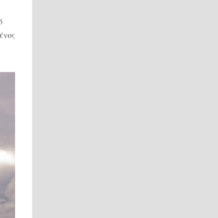
ό
μένος