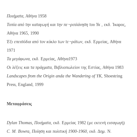
Ποιήματα
, Αθήνα 1958
Τοπία από την καταγωγή και την πε¬ριπλάνηση του Υκ
, εκδ. Ίκαρος,
Αθήνα 1965, 1990
Έξι επεισόδια από τον κύκλο των τε¬ράτων
, εκδ. Ερμείας, Αθήνα
1971
Τα μεγάφωνα
, εκδ. Ερμείας, Αθήνα1973
Οι λέξεις και τα πράγματα
, Βιβλιοπωλείον της Εστίας, Αθήνα 1983
Landscapes from the Origin anda the Wandering of YK
, Shoestring
Press, England, 1999
Μεταφράσεις
Dylan Thomas, Ποιήματα
, εκδ. Ερμείας 1982 (με εκτενή εισαγωγή)
C. M. Bowra, Ποίηση και πολιτική 1900-1960
, εκδ. Δημ. Ν.