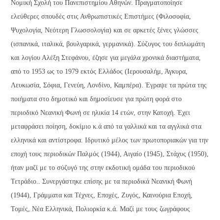
Νομική Σχολή του Πανεπιστημίου Αθηνών. Πραγματοποίησε
ελεύθερες σπουδές στις Ανθρωπιστικές Επιστήμες (Φιλοσοφία,
Ψυχολογία, Νεότερη Γλωσσολογία) και σε αρκετές ξένες γλώσσες
(ισπανικά, ιταλικά, βουλγαρικά, γερμανικά). Σύζυγος του διπλωμάτη
και λογίου Αλέξη Στεφάνου, έζησε για μεγάλα χρονικά διαστήματα,
από το 1953 ως το 1979 εκτός Ελλάδος (Ιερουσαλήμ, Άγκυρα,
Λευκωσία, Σόφια, Γενεύη, Λονδίνο, Καμπέρα). Έγραψε τα πρώτα της
ποιήματα στο δημοτικό και δημοσίευσε για πρώτη φορά στο
περιοδικό Νεανική Φωνή σε ηλικία 14 ετών, στην Κατοχή. Έχει
μεταφράσει ποίηση, δοκίμιο κ.ά από τα γαλλικά και τα αγγλικά στα
ελληνικά και αντίστροφα. Ιδρυτικό μέλος των πρωτοποριακών για την
εποχή τους περιοδικών Παλμός (1944), Αιγαίο (1945), Στάχυς (1950),
ήταν μαζί με το σύζυγό της στην εκδοτική ομάδα του περιοδικού
Τετράδιο.. Συνεργάστηκε επίσης με τα περιοδικά Νεανική Φωνή
(1944), Γράμματα και Τέχνες, Εποχές, Ζυγός, Καινούρια Εποχή,
Τομές, Νέα Ελληνικά, Πολιορκία κ.ά. Μαζί με τους ζωγράφους