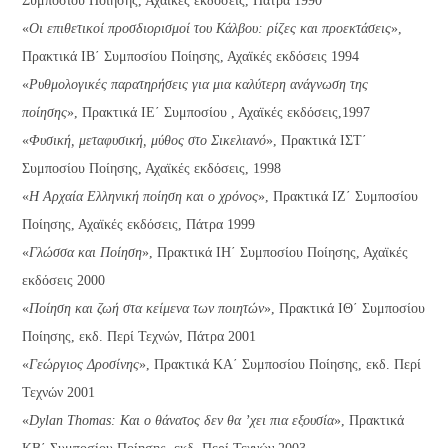
Συμποσίου Ποίησης, Αχαϊκές εκδόσεις, Πάτρα 1990
«
Οι επιθετικοί προσδιορισμοί του Κάλβου: ρίζες και προεκτάσεις
»,
Πρακτικά ΙΒ΄ Συμποσίου Ποίησης, Αχαϊκές εκδόσεις 1994
«
Ρυθμολογικές παρατηρήσεις για μια καλύτερη ανάγνωση της
ποίησης
», Πρακτικά ΙΕ΄ Συμποσίου , Αχαϊκές εκδόσεις,1997
«
Φυσική, μεταφυσική, μύθος στο Σικελιανό
», Πρακτικά ΙΣΤ΄
Συμποσίου Ποίησης, Αχαϊκές εκδόσεις, 1998
«
Η Αρχαία Ελληνική ποίηση και ο χρόνος
», Πρακτικά ΙΖ΄ Συμποσίου
Ποίησης, Αχαϊκές εκδόσεις, Πάτρα 1999
«
Γλώσσα και Ποίηση
», Πρακτικά ΙΗ΄ Συμποσίου Ποίησης, Αχαϊκές
εκδόσεις 2000
«
Ποίηση και ζωή στα κείμενα των ποιητών
», Πρακτικά ΙΘ΄ Συμποσίου
Ποίησης, εκδ. Περί Τεχνών, Πάτρα 2001
«
Γεώργιος Δροσίνης
», Πρακτικά ΚΑ΄ Συμποσίου Ποίησης, εκδ. Περί
Τεχνών 2001
«
Dylan Thomas: Και ο θάνατος δεν θα ’χει πια εξουσία
», Πρακτικά