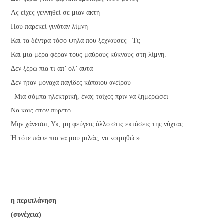
Ας είχες γεννηθεί σε μιαν ακτή
Που παρεκεί γινόταν λίμνη
Και τα δέντρα τόσο ψηλά που ξεχνούσες –Τι;–
Και μια μέρα φέραν τους μαύρους κύκνους στη λίμνη.
Δεν ξέρω πια τι απ’ όλ’ αυτά
Δεν ήταν μοναχά παγίδες κάποιου ονείρου
–Μια σόμπα ηλεκτρική, ένας τοίχος πριν να ξημερώσει
Να καις στον πυρετό.–
Μην χάνεσαι, Υκ, μη φεύγεις άλλο στις εκτάσεις της νύχτας
Ή τότε πάψε πια να μου μιλάς, να κοιμηθώ.»
η περιπλάνηση
(συνέχεια)