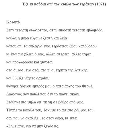
Έξι επεισόδια απ’ τον κύκλο των τεράτων (1971)
Κρυπτό
Στην τέταρτη αιωνιότητα, στην εικοστή τέταρτη εβδομάδα,
καθώς η μέρα έβγαινε ζεστή και λεία
κάπου απ’ τα σπλάχνα ενός τεράστιου ζώου καλόβολου
κι έπαιρνε χίλιες όψεις, άλλες στερεές, άλλες υγρές,
και προχωρούσε και χυνόταν
στα διψασμένα στόματα τ’ αμέτρητα της Αττικής
και θύμιζε νύχτες αρχαίες:
Φάνηκε ξάφνου εμπρός μου ο πατριάρχης του Φερνέ.
Διάφανος σαν πουλί που δεν το πιάνει σκάγι.
Στάθηκε πιο ψηλά απ’ τη γη σε βάθρο από φως.
Τίναξε το κεφάλι του, έσκυψε το αϊτίσιο ράμφος του,
σαν που να σκάλιζε μες στον αέρα, κι είπε:
«Σημείωνε, για να μην ξεχάσεις.