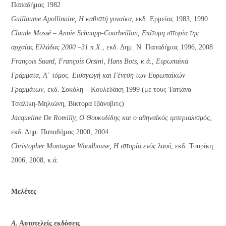
Παπαδήμας 1982
Guillaume Apollinaire, Η καθιστή γυναίκα
, εκδ. Ερμείας 1983, 1990
Claude Mossé – Annie Schnapp-Courbeillon, Επίτομη ιστορία της
αρχαίας Ελλάδας 2000 –31 π.Χ.
, εκδ. Δημ. Ν. Παπαδήμας 1996, 2008
François Suard, François Orsini, Hans Bots, κ.ά., Ευρωπαϊκά
Γράμματα, Α΄ τόμος. Εισαγωγή και Γένεση των Ευρωπαϊκών
Γραμμάτων
, εκδ. Σοκόλη – Κουλεδάκη 1999 (με τους Τατιάνα
Τσαλίκη-Μηλιώνη, Βίκτορα Ιβάνοβιτς)
Jacqueline De Romilly, Ο Θουκυδίδης και ο αθηναϊκός ιμπεριαλισμός
,
εκδ. Δημ. Παπαδήμας 2000, 2004
Christopher Montague Woodhouse, Η ιστορία ενός λαού
, εκδ. Τουρίκη
2006, 2008, κ.ά.
Μελέτες
Α.
Αυτοτελείς εκδόσεις