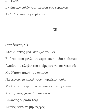
Γη-Τέρας
Εκ βαθέων ευλόγησες τα έργα των τυράννων
Από τότε που σε γνωρίσαμε.
ΧΙΙ
(παρένθεση δ΄)
Έτσι εμπήκες μέσ’ στη ζωή του Υκ.
Εσύ που σου μιλώ σαν νάμασταν το ίδιο πρόσωπο.
Άνοιξες τις φλέβες του κι άρχισες να κυκλοφορείς
Με βήματα μικρά του ονείρου
Να γέρνεις το κεφάλι σου, παράξενο πουλί,
Μέσα στις τούφες των κλαδιών και να χορεύεις
Ανεμίζοντας γύρω σου σύννεφα
Λύνοντας ουράνια τόξα.
Έκανες ωσάν να μην ήξερες