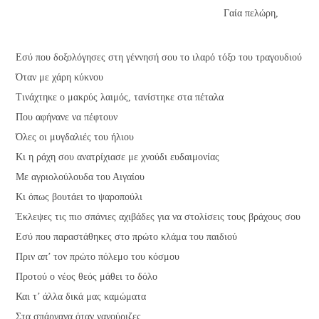
Γαία πελώρη,
Εσύ που δοξολόγησες στη γέννησή σου το ιλαρό τόξο του τραγουδιού
Όταν με χάρη κύκνου
Τινάχτηκε ο μακρύς λαιμός, τανίστηκε στα πέταλα
Που αφήνανε να πέφτουν
Όλες οι μυγδαλιές του ήλιου
Κι η ράχη σου ανατρίχιασε με χνούδι ευδαιμονίας
Με αγριολούλουδα του Αιγαίου
Κι όπως βουτάει το ψαροπούλι
Έκλεψες τις πιο σπάνιες αχιβάδες για να στολίσεις τους βράχους σου
Εσύ που παραστάθηκες στο πρώτο κλάμα του παιδιού
Πριν απ’ τον πρώτο πόλεμο του κόσμου
Προτού ο νέος θεός μάθει το δόλο
Και τ’ άλλα δικά μας καμώματα
Στα σπάργανα όταν νανούριζες