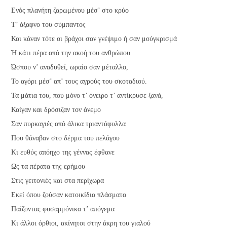
Ενός πλανήτη ζαρωμένου μέσ’ στο κρύο
Τ’ άξαφνο του σύμπαντος
Και κάναν τότε οι βράχοι σαν γνέψιμο ή σαν μούγκρισμά
Ή κάτι πέρα από την ακοή του ανθρώπου
Ώσπου ν’ αναδυθεί, ωραίο σαν μέταλλο,
Το αγόρι μέσ’ απ’ τους αγρούς του σκοταδιού.
Τα μάτια του, που μόνο τ’ όνειρο τ’ αντίκρυσε ξανά,
Καίγαν και δρόσιζαν τον άνεμο
Σαν πυρκαγιές από άλικα τριαντάφυλλα
Που θάναβαν στο δέρμα του πελάγου
Κι ευθύς απόηχο της γέννας έφθανε
Ως τα πέρατα της ερήμου
Στις γειτονιές και στα περίχωρα
Εκεί όπου ζούσαν κατοικίδια πλάσματα
Παίζοντας φυσαρμόνικα τ’ απόγεμα
Κι άλλοι όρθιοι, ακίνητοι στην άκρη του γιαλού