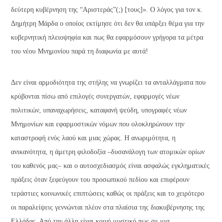
δεύτερη κυβέρνηση της “Αριστεράς”(;) [τους]». Ο λόγος για τον κ.
Δημήτρη Μάρδα ο οποίος εκτίμησε ότι δεν θα υπάρξει θέμα για την
κυβερνητική πλειοψηφία και πως θα εφαρμόσουν γρήγορα τα μέτρα
του νέου Μνημονίου παρά τη διαφωνία με αυτά!
Δεν είναι αρμοδιότητα της στήλης να γνωρίζει τα ανταλλάγματα που
κρύβονται πίσω από επιλογές συνεργατών, εφαρμογές νέων
πολιτικών, υπαναχωρήσεις, καταφανή ψεύδη, υπογραφές νέων
Μνημονίων και εφαρμοστικών νόμων που ολοκληρώνουν την
καταστροφή ενός λαού και μιας χώρας. Η ανωριμότητα, η
ανικανότητα, η άμετρη φιλοδοξία –δυσανάλογη των ατομικών ορίων
του καθενός μας– και ο αυτοσχεδιασμός είναι ασφαλώς εγκληματικές
πράξεις όταν ξεφεύγουν του προσωπικού πεδίου και επιφέρουν
τεράστιες κοινωνικές επιπτώσεις καθώς οι πράξεις και το χειρότερο
οι παραλείψεις γεννώνται πλέον στα πλαίσια της διακυβέρνησης της
Ελλάδας. Από την άλλη είναι κοινό μυστικό πως σε μια