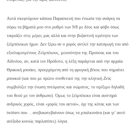
Αυτά σκεφτόμουν κάποια Παρασκευή που ένιωσα την ανάγκη να
σύρω τα βήματά μου στο ρυθμό των 9/8 με δέος και φόβο όπως
ταιριάζει στις μέρες μας αλλά και στην βυζαντινή ιερότητα των
ζεϊμπέκικων ήχων. Δεν ξέρω αν ο χορός αντλεί την καταγωγή του από
εξισλαμισμένους Ζεϊμπέκους, μειονότητα της Προύσας και του
Αϊδινίου, αν, κατά τον Ηρόδοτο, η λέξη παράγεται από την αρχαία
Θρακική
μπούκο
, προερχόμενη από τη φρυγική
βέκος
που σημαίνει
μπουκιά
(και που με πρώτο συνθετικό της την κλητική
Ζεύς
συμβολίζει την ένωση πνεύματος και σώματος, το σμίξιμο δηλαδή
του θεού με τον άνθρωπο). Όμως το ζεϊμπέκικο είναι αυστηρά
ανδρικός χορός, είναι «χορός του αετού», όχι της κότας και των
twitters που …ανεβοκατεβαίνουν όπως τα μπαλκονάτα (και γι’ αυτό
ανέξοδα κοινώς παρλαπίπες) λόγια.