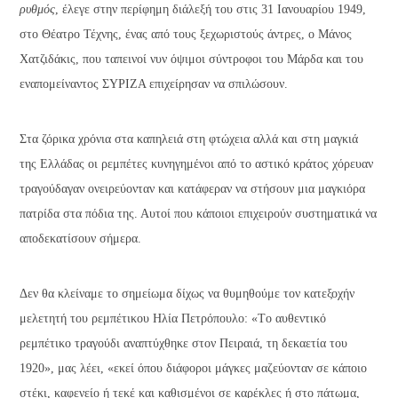
ρυθμός
, έλεγε στην περίφημη διάλεξή του στις 31 Ιανουαρίου 1949,
στο Θέατρο Τέχνης, ένας από τους ξεχωριστούς άντρες, ο Μάνος
Χατζιδάκις, που ταπεινοί νυν όψιμοι σύντροφοι του Μάρδα και του
εναπομείναντος ΣΥΡΙΖΑ επιχείρησαν να σπιλώσουν.
Στα ζόρικα χρόνια στα καπηλειά στη φτώχεια αλλά και στη μαγκιά
της Ελλάδας οι ρεμπέτες κυνηγημένοι από το αστικό κράτος χόρευαν
τραγούδαγαν ονειρεύονταν και κατάφεραν να στήσουν μια μαγκιόρα
πατρίδα στα πόδια της. Αυτοί που κάποιοι επιχειρούν συστηματικά να
αποδεκατίσουν σήμερα.
Δεν θα κλείναμε το σημείωμα δίχως να θυμηθούμε τον κατεξοχήν
μελετητή του ρεμπέτικου Ηλία Πετρόπουλο: «Tο αυθεντικό
ρεμπέτικο τραγούδι αναπτύχθηκε στον Πειραιά, τη δεκαετία του
1920», μας λέει, «εκεί όπου διάφοροι μάγκες μαζεύονταν σε κάποιο
στέκι, καφενείο ή τεκέ και καθισμένοι σε καρέκλες ή στο πάτωμα,