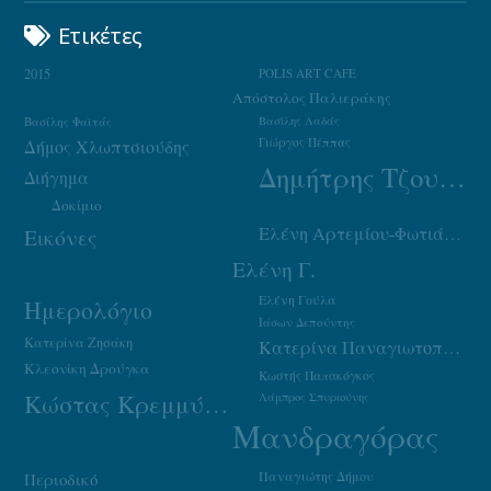
Ετικέτες
2015
POLIS ART CAFE
Απόστολος Παλιεράκης
Βασίλης Φαϊτάς
Βασίλης Λαδάς
Γιώργος Πέππας
Δήμος Χλωπτσιούδης
Δημήτρης Τζουμάκας
Διήγημα
Δοκίμιο
Ελένη Αρτεμίου-Φωτιάδου
Εικόνες
Ελένη Γ.
Ελένη Γούλα
Ημερολόγιο
Ιάσων Δεπούντης
Κατερίνα Ζησάκη
Κατερίνα Παναγιωτοπούλου
Κλεονίκη Δρούγκα
Κωστής Παπακόγκος
Κώστας Κρεμμύδας
Λάμπρος Σπυριούνης
Μανδραγόρας
Παναγιώτης Δήμου
Περιοδικό