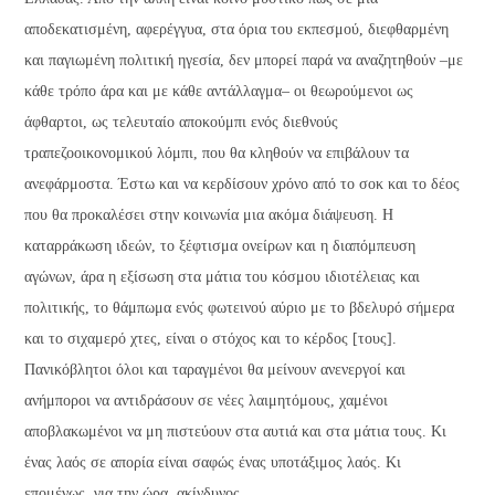
αποδεκατισμένη, αφερέγγυα, στα όρια του εκπεσμού, διεφθαρμένη
και παγιωμένη πολιτική ηγεσία, δεν μπορεί παρά να αναζητηθούν –με
κάθε τρόπο άρα και με κάθε αντάλλαγμα– οι θεωρούμενοι ως
άφθαρτοι, ως τελευταίο αποκούμπι ενός διεθνούς
τραπεζοοικονομικού λόμπι, που θα κληθούν να επιβάλουν τα
ανεφάρμοστα. Έστω και να κερδίσουν χρόνο από το σοκ και το δέος
που θα προκαλέσει στην κοινωνία μια ακόμα διάψευση. Η
καταρράκωση ιδεών, το ξέφτισμα ονείρων και η διαπόμπευση
αγώνων, άρα η εξίσωση στα μάτια του κόσμου ιδιοτέλειας και
πολιτικής, το θάμπωμα ενός φωτεινού αύριο με το βδελυρό σήμερα
και το σιχαμερό χτες, είναι ο στόχος και το κέρδος [τους].
Πανικόβλητοι όλοι και ταραγμένοι θα μείνουν ανενεργοί και
ανήμποροι να αντιδράσουν σε νέες λαιμητόμους, χαμένοι
αποβλακωμένοι να μη πιστεύουν στα αυτιά και στα μάτια τους. Κι
ένας λαός σε απορία είναι σαφώς ένας υποτάξιμος λαός. Κι
επομένως, για την ώρα, ακίνδυνος.