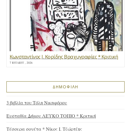
Κωνσταντίνος Ι. Κορίδης Βραχυγραφίες * Κριτική
7 ΙΟΥΛΊΟΥ , 2026
ΔΗΜΟΦΙΛΗ
3 βιβλία του Τόλη Νικηφόρου
Ευσταθία Δήμου ΛΕΥΚΟ ΤΟΠΙΟ * Κριτική
Τέσσερα σονέτα * Νίκος Ι. Τζώρτζης