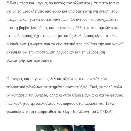
Θέλει μπέσα και μαγκιά, να κοιτάς τον άλλον στα μάτια στα ίσα κι
όχι να τα μισοκλείνεις από φόβο και από διατεταγμένη εντολή του
image maker, για να φανείς «άντρας». Οι άντρες –και συγχωρείστε
μου τη βαρβατίλα– όπως και οι γυναίκες άλλωστε διαμορφώνονται
στους δρόμους, όχι στους κομματικούς διαδρόμους ιδρυματικών
συσκέψεων. (Αφήστε που το ουσιαστικό προϋποθέτει την από κοινού
σκέψη
κι όχι την αποστήθιση λογυδρίων και τη μεθόδευση
εξαπάτησης και τερτιπιών).
Οι άντρες και οι γυναίκες δεν καταξιώνονται σε ανυπόληπτα
τηλεοπτικά πάνελ και σε στημένες συνεντεύξεις. Εκεί, το πολύ πολύ
να κοπιάρεις τον Αντρέα, αλλά κι αυτό θέλει μαγκιά κι όχι να φεύγεις
πανικόβλητος τριτοκλασάτος κομπάρσος στα παρασκήνια. Ή να
φιλοδοξείς να μεταμορφωθείς σε
Όλγα Βούλτεψη
του ΣΥΡΙΖΑ.