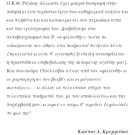
Ο Κ.Θ. Ριζάκης άλλωστε έχει μακρά διαδρομή στην
ποίηση κι ένα τεράστιο έργο που καθημερινά αυξάνεται
και πληθύνεται και κατακυριεύει τον περιοδικό τύπο
και την εργογραφία του. Διαβάζουμε στο
αυτοβιογραφικό του Ρ. «ο φιλανθής»:
τούτο το
αδοκίμαστο τον ώθησε στα ποιήματα/ πενήντα πέντε
έτη κλειστά κι ούτε θ’ αγαπηθεί
[ένδειξη ανασφάλειας
ή προσπάθεια επιβεβαίωσης της δεδομένης αγάπης μας].
Και δυο ακόμα 15σύλλαβοι ο ένας από τον «φιλανθή»
κι
οι χαρτορίχτρες του βουβές και οι μάγισσες
διστάζουν
… κι άλλος ως τελευταίος στίχος του
τελευταίου ποιήματός του, με τον οποίο κλείνω και την
παρέμβασή μου:
κι αφού εν τάφω θ’ αφεθείς ξεφλούδιζε
το φως της!
Κώστας Α. Κρεμμύδας