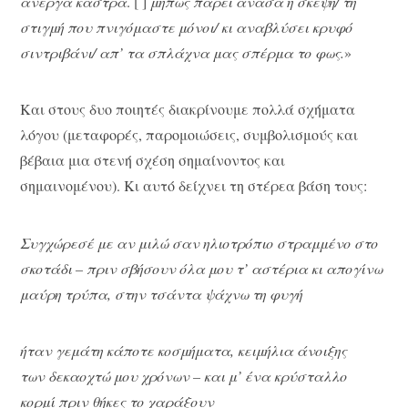
άνεργα κάστρα
. [ ]
μήπως πάρει ανάσα η σκέψη/ τη
στιγμή που πνιγόμαστε μόνοι/ κι αναβλύσει κρυφό
σιντριβάνι/ απ’ τα σπλάχνα μας σπέρμα το φως.
»
Και στους δυο ποιητές διακρίνουμε πολλά σχήματα
λόγου (μεταφορές, παρομοιώσεις, συμβολισμούς και
βέβαια μια στενή σχέση σημαίνοντος και
σημαινομένου). Κι αυτό δείχνει τη στέρεα βάση τους:
Συγχώρεσέ με αν μιλώ σαν ηλιοτρόπιο στραμμένο στο
σκοτάδι – πριν σβήσουν όλα μου τ’ αστέρια κι απογίνω
μαύρη τρύπα, στην τσάντα ψάχνω τη φυγή
ήταν γεμάτη κάποτε κοσμήματα, κειμήλια άνοιξης
των δεκαοχτώ μου χρόνων – και μ’ ένα κρύσταλλο
κορμί πριν θήκες το χαράξουν