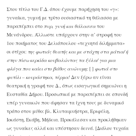
Στον τίτλο του Γ.Δ. όπου έχουμε παρήχηση του «γ»:
γυναίκα, γυμνή με τρίτο ουσιαστικό τη θάλασσα με
παραπέμπει στο
πυρ, γυνή και θάλασσα
του
Μενάνδρου. Άλλωστε υπάρχουν στην α’ στροφή του
1ου ποιήματος του Δελιόπουλου «τεχνητά διλήμματα»
οι στίχοι:
της φωτιάς θεατής και με στάχτη στα μάτια/ ή
στην πίσω κερκίδα κουβαλώντας τα ξύλα/ για μια
φλόγα που καίει στο βάθος ανώνυμη;
[ ]
φωτιά στο
φυτίλι – κουράστηκα, τέρμα!
Δεν ξέρω αν είναι
θεατρική η γραφή του Δ., όπως εισαγωγικά σημειώνει η
Ευσταθία Δήμου. Προσωπικά με παραπέμπει σε σπονδή
υπέρ γυναικών που άφησαν τα ίχνη τους με δυναμικό
τρόπο στον μύθο: βλ. Κλυταιμνήστρα, Εριφύλη,
Ιοκάστη, Εκάβη, Μήδεια. Προκάλεσαν και προκλήθηκαν
ως γυναίκες αλλά και υπέστησαν δεινά. [Διόλου τυχαία