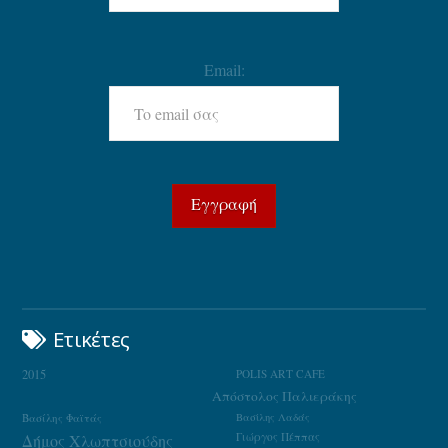
Email:
Ετικέτες
2015
POLIS ART CAFE
Απόστολος Παλιεράκης
Βασίλης Φαϊτάς
Βασίλης Λαδάς
Γιώργος Πέππας
Δήμος Χλωπτσιούδης