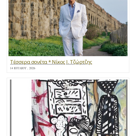
Τέσσερα σονέτα * Νίκος Ι. Τζώρτζης
14 ΙΟΥΛΊΟΥ , 2026