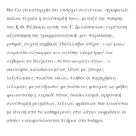
Θα έλεγα καταρχήν ότι υπάρχει συγγένεια –προφανώς
διόλου τυχαία η συνύπαρξή τους– μεταξύ της ποίησης
του Κ.Θ. Ριζάκη κι αυτής του Γ. Δελιόπουλου: ευρύτατη
αξιοποίηση της γραμματολογικής μας παράδοσης,
ρυθμός, συχνά ιαμβικός 15σύλλαβος στίχος: «
να! καίει
λαμπάδα σύγκορμος κι ο αγάπης υψομέτρης/ ναι
σέβομαι τα θαύματα –πετάω κουρέλι άγιω–…
»,
οικονομία, καλοδουλεμένος λόγος με γόνιμες
λεξιπλασίες, πλούτος ιδεών, πλήθος οι παρηχήσεις
(
έλαμψες φυγάνθρωπος φυγοάπονος φτουράς ως φόβος
φανοστάτης
), λυρικός τόνος, διασκελισμοί, αρμονική
συνύπαρξη ρευμάτων, λέξεων, φράσεων που κινούνται
με άνεση από τις καθημερινές στις λόγιες εκφράσεις οι
οποίες ενσωματώνονται πλήρως στο ποίημα.