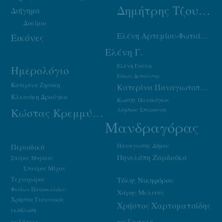
Δημήτρης Τζουμάκας
Διήγημα
Δοκίμιο
Ελένη Αρτεμίου-Φωτιάδου
Εικόνες
Ελένη Γ.
Ελένη Γούλα
Ημερολόγιο
Ιάσων Δεπούντης
Κατερίνα Ζησάκη
Κατερίνα Παναγιωτοπούλου
Κλεονίκη Δρούγκα
Κωστής Παπακόγκος
Κώστας Κρεμμύδας
Λάμπρος Σπυριούνης
Μανδραγόρας
Παναγιώτης Δήμου
Περιοδικό
Πηνελόπη Ζαρδούκα
Σπύρος Μπρίκος
Σταύρος Μίχας
Τεχνοχώρος
Τόλης Νικηφόρου
Φαίδων Πατρικαλάκις
Χάρης Μελιτάς
Χρήστος Γιαννακός
Χρήστος Χαρτοματσίδης
εκδήλωση
εκδοσεις
εκδόσεις