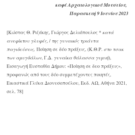
καφέ Αρχαιολογικού Μουσείου,
Παρασκευή 9 Ιουνίου 2023
[Κώστας Θ. Ριζάκης, Γιώργος Δελιόπουλος *
κατά
ανεφίκτου γλυφές
, /
της γυναικός τριάντα
παγιδεύσεις,
Ποίηση σε δύο πράξεις, (Κ.Θ.Ρ.
στο τσακ
των αμυγδάλων
, Γ.Δ.
γυναίκα θάλασσα γυμνή
),
Eισαγωγή Ευσταθία Δήμου: «Ποίηση σε δυο πράξεις»,
προφανώς από τους δύο συμμετέχοντες ποιητές,
Eικαστικά Γλύκα Διονυσοπούλου, Eκδ. ΑΩ, Αθήνα 2021,
σελ. 78]