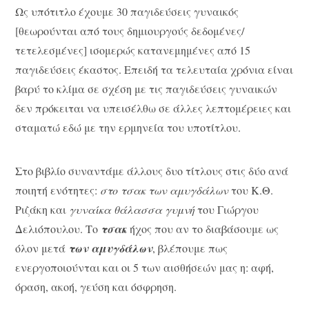
Ως υπότιτλο έχουμε 30 παγιδεύσεις γυναικός
[θεωρούνται από τους δημιουργούς δεδομένες/
τετελεσμένες] ισομερώς κατανεμημένες από 15
παγιδεύσεις έκαστος. Επειδή τα τελευταία χρόνια είναι
βαρύ το κλίμα σε σχέση με τις παγιδεύσεις γυναικών
δεν πρόκειται να υπεισέλθω σε άλλες λεπτομέρειες και
σταματώ εδώ με την ερμηνεία του υποτίτλου.
Στο βιβλίο συναντάμε άλλους δυο τίτλους στις δύο ανά
ποιητή ενότητες:
στο τσακ των αμυγδάλων
του Κ.Θ.
Ριζάκη και
γυναίκα θάλασσα γυμνή
του Γιώρ­­γου
Δελιόπουλου. Το
τσακ
ήχος που αν το διαβάσουμε ως
όλον μετά
των αμυγδάλων
, βλέπουμε πως
ενεργοποιούνται και οι 5 των αισθήσεών μας η: αφή,
όραση, ακοή, γεύση και όσφρηση.