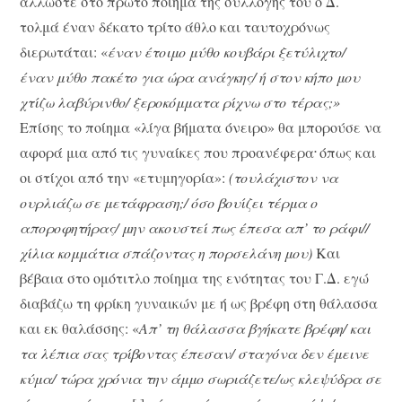
άλλωστε στο πρώτο ποίημα της συλλογής του ο Δ.
τολμά έναν δέκατο τρίτο άθλο και ταυτοχρόνως
διερωτάται: «
έναν έτοιμο μύθο κουβάρι ξετύλιχτο/
έναν μύθο πακέτο για ώρα ανάγκης/ ή στον κήπο μου
χτίζω λαβύρινθο/ ξεροκόμματα ρίχνω στο τέρας;»
Επίσης το ποίημα «λίγα βήματα όνειρο» θα μπορούσε να
.
αφορά μια από τις γυναίκες που προανέφερα
όπως και
οι στίχοι από την «ετυμηγορία»:
(τουλάχιστον να
ουρλιάζω σε μετάφραση;/ όσο βουίζει τέρμα ο
αποροφητήρας/ μην ακουστεί πως έπεσα απ’ το ράφι//
χίλια κομμάτια σπάζοντας η πορσελάνη μου)
Και
βέβαια στο ομότιτλο ποίημα της ενότητας του Γ.Δ. εγώ
διαβάζω τη φρίκη γυναικών με ή ως βρέφη στη θάλασσα
και εκ θαλάσσης: «
Απ’ τη θάλασσα βγήκατε βρέφη/ και
τα λέπια σας τρίβοντας έπεσαν/ σταγόνα δεν έμεινε
κύμα/ τώρα χρόνια την άμμο σωριάζετε/ως κλεψύδρα σε