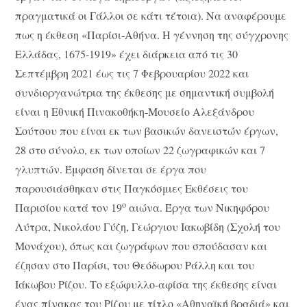
πραγματικά οι Γάλλοι σε κάτι τέτοια). Να αναφέρουμε
πως η έκθεση «Παρίσι-Αθήνα. Η γέννηση της σύγχρονης
Ελλάδας, 1675-1919» έχει διάρκεια από τις 30
Σεπτέμβρη 2021 έως τις 7 Φεβρουαρίου 2022 και
συνδιοργανώτρια της έκθεσης με σημαντική συμβολή
είναι η Εθνική Πινακοθήκη-Μουσείο Αλεξάνδρου
Σούτσου που είναι εκ των βασικών δανειστών έργων,
28 στο σύνολο, εκ των οποίων 22 ζωγραφικών και 7
γλυπτών. Έμφαση δίνεται σε έργα που
παρουσιάσθηκαν στις Παγκόσμιες Εκθέσεις του
ο
Παρισίου κατά τον 19
αιώνα. Έργα των Νικηφόρου
Λύτρα, Νικολάου Γύζη, Γεώργιου Ιακωβίδη (Σχολή του
Μονάχου), όπως και ζωγράφων που σπούδασαν και
έζησαν στο Παρίσι, του Θεόδωρου Ράλλη και του
Ιάκωβου Ρίζου. Το εξώφυλλο-αφίσα της έκθεσης είναι
ένας πίνακας του Ρίζου με τίτλο «Αθηναϊκή βραδιά» και