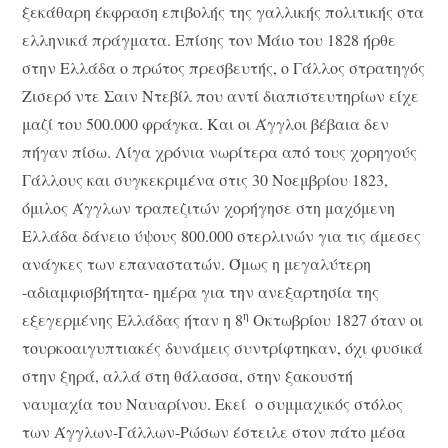
ξεκάθαρη έκφραση επιβολής της γαλλικής πολιτικής στα
ελληνικά πράγματα. Επίσης τον Μάιο του 1828 ήρθε
στην Ελλάδα ο πρώτος πρεσβευτής, ο Γάλλος στρατηγός
Ζισερό ντε Σαιν Ντεβίλ που αντί διαπιστευτηρίων είχε
μαζί του 500.000 φράγκα. Και οι Άγγλοι βέβαια δεν
πήγαν πίσω. Λίγα χρόνια νωρίτερα από τους χορηγούς
Γάλλους και συγκεκριμένα στις 30 Νοεμβρίου 1823,
όμιλος Άγγλων τραπεζιτών χορήγησε στη μαχόμενη
Ελλάδα δάνειο ύψους 800.000 στερλινών για τις άμεσες
ανάγκες των επαναστατών. Όμως η μεγαλύτερη
-αδιαμφισβήτητα- ημέρα για την ανεξαρτησία της
η
εξεγερμένης Ελλάδας ήταν η 8
Οκτωβρίου 1827 όταν οι
τουρκοαιγυπτιακές δυνάμεις συντρίφτηκαν, όχι φυσικά
στην ξηρά, αλλά στη θάλασσα, στην ξακουστή
ναυμαχία του Ναυαρίνου. Εκεί ο συμμαχικός στόλος
των Άγγλων-Γάλλων-Ρώσων έστειλε στον πάτο μέσα