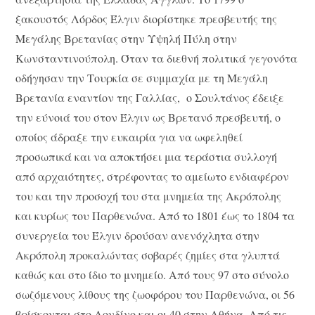
ξακουστός Λόρδος Έλγιν διορίστηκε πρεσβευτής της
Μεγάλης Βρετανίας στην Υψηλή Πύλη στην
Κωνσταντινούπολη. Όταν τα διεθνή πολιτικά γεγονότα
οδήγησαν την Τουρκία σε συμμαχία με τη Μεγάλη
Βρετανία εναντίον της Γαλλίας, ο Σουλτάνος έδειξε
την εύνοιά του στον Έλγιν ως Βρετανό πρεσβευτή, ο
οποίος άδραξε την ευκαιρία για να ωφεληθεί
προσωπικά και να αποκτήσει μια τεράστια συλλογή
από αρχαιότητες, στρέφοντας το αμείωτο ενδιαφέρον
του και την προσοχή του στα μνημεία της Ακρόπολης
και κυρίως του Παρθενώνα. Από το 1801 έως το 1804 τα
συνεργεία του Έλγιν δρούσαν ανενόχλητα στην
Ακρόπολη προκαλώντας σοβαρές ζημίες στα γλυπτά
καθώς και στο ίδιο το μνημείο. Από τους 97 στο σύνολο
σωζόμενους λίθους της ζωοφόρου του Παρθενώνα, οι 56
βρίσκονται στο Λονδίνο και οι 40 στην Αθήνα. Από τις