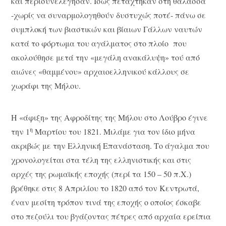
και περισυνελέγησαν. Ίσως πεταχτήκαν στη θάλασσα
-χωρίς να συναρμολογηθούν δυστυχώς ποτέ- πάνω σε
συμπλοκή των βιαστικών και βίαιων Γάλλων ναυτών
κατά το φόρτωμα του αγάλματος στο πλοίο που
ακολούθησε μετά την «μεγάλη ανακάλυψη» τού από
αιώνες «θαμμένου» αρχαιοελληνικού κάλλους σε
χωράφι της Μήλου.
Η «άφιξη» της Αφροδίτης της Μήλου στο Λούβρο έγινε
η
την 1
Μαρτίου του 1821. Μιλάμε για τον ίδιο μήνα
ακριβώς με την Ελληνική Επανάσταση. Το άγαλμα που
χρονολογείται στα τέλη της ελληνιστικής και στις
αρχές της ρωμαϊκής εποχής (περί τα 150 – 50 π.Χ.)
βρέθηκε στις 8 Απριλίου το 1820 από τον Κεντρωτά,
έναν μεσίτη τρόπον τινά της εποχής ο οποίος έσκαβε
στο πεζούλι του βγάζοντας πέτρες από αρχαία ερείπια