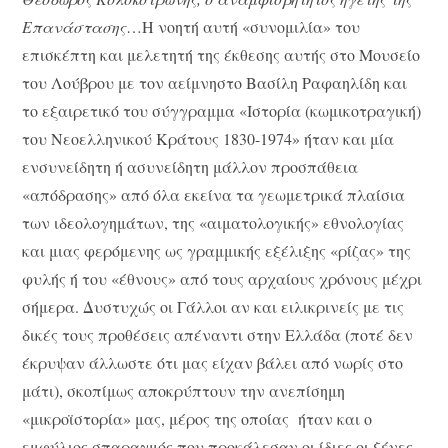
Επανάστασης
…Η νοητή αυτή «συνομιλία» του
επισκέπτη και μελετητή της έκθεσης αυτής στο Μουσείο
του Λούβρου με τον αείμνηστο Βασίλη Ραφαηλίδη και
το εξαιρετικό του σύγγραμμα «Ιστορία (κωμικοτραγική)
του Νεοελληνικού Κράτους 1830-1974» ήταν και μία
ενσυνείδητη ή ασυνείδητη μάλλον προσπάθεια
«απόδρασης» από όλα εκείνα τα γεωμετρικά πλαίσια
των ιδεολογημάτων, της «αιματολογικής» εθνολογίας
και μιας φερόμενης ως γραμμικής εξέλιξης «ρίζας» της
φυλής ή του «έθνους» από τους αρχαίους χρόνους μέχρι
σήμερα. Δυστυχώς οι Γάλλοι αν και ειλικρινείς με τις
δικές τους προθέσεις απέναντι στην Ελλάδα (ποτέ δεν
έκρυψαν άλλωστε ότι μας είχαν βάλει από νωρίς στο
μάτι), σκοπίμως αποκρύπτουν την ανεπίσημη
«μικροϊστορία» μας, μέρος της οποίας ήταν και ο
εμφύλιος σπαραγμός που προκάλεσαν οι ίδιες οι ξένες