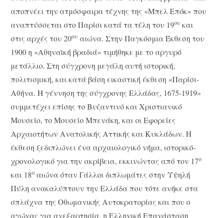
αποπνέει την ατμόσφαιρα τέχνης της «Μπελ Επόκ» που
ου
αναπτύσσεται στο Παρίσι κατά τα τέλη του 19
και
ου
στις αρχές του 20
αιώνα. Στην Παγκόσμια Έκθεση του
1900 η «Αθηναϊκή βραδιά» τιμήθηκε με το αργυρό
μετάλλιο. Στη σύγχρονη μεγάλη αυτή ιστορική,
πολιτισμική, και κατά βάση εικαστική έκθεση «Παρίσι-
Αθήνα. Η γέννηση της σύγχρονης Ελλάδας, 1675-1919»
συμμετέχει επίσης το Βυζαντινό και Χριστιανικό
Μουσείο, το Μουσείο Μπενάκη, και οι Εφορείες
Αρχαιοτήτων Ανατολικής Αττικής και Κυκλάδων. Η
έκθεση ξεδιπλώνει ένα αρχαιολογικό νήμα, ιστορικό-
ο
χρονολογικό για την ακρίβεια, εκκινώντας από τον 17
ο
και 18
αιώνα όταν Γάλλοι διπλωμάτες στην Υψηλή
Πύλη ανακαλύπτουν την Ελλάδα που τότε ανήκε στα
σπλάχνα της Οθωμανικής Αυτοκρατορίας και που ο
αγώνας για ανεξαρτησία, η Ελληνική Επανάσταση