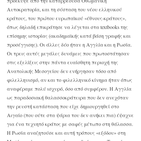
προέκυψε από την καταρρέουσα Οθωμανική
Αυτοκρατορία, και τη σύσταση του νέου ελληνικού
κράτους, του πρώτου ευρωπαϊκού «έθνους-κράτους»,
όπως δηλαδή επικράτησε να λέγεται στα textbooks της
επίσημης ιστορίας (ακαδημαϊκής κατά βάση γραφής και
προσέγγισης). Οι άλλες δύο ήταν η Αγγλία και η Ρωσία.
Οι τρεις αυτές μεγάλες δυνάμεις που πρωτοστάτησαν
στις εξελίξεις στην πάντα ευαίσθητη περιοχή της
Ανατολικής Μεσογείου δεν ενήργησαν τόσο από
φιλελληνισμό, αν και το φιλελληνικό κίνημα ήταν όπως
αναφέραμε πολύ ισχυρό, όσο από συμφέρον. Η Αγγλία
ως παραδοσιακή θαλασσοκράτειρα που δεν ανεχόταν
την ρευστή κατάσταση που είχε δημιουργηθεί στο
Αιγαίο (που ούτε στα ψάρια του δεν ανήκει πια) έψαχνε
για ένα τεχνητό κράτος με σαφές μέτωπο στη θάλασσα.
Η Ρωσία αναζητούσε και αυτή τρόπους «εξόδου» στη