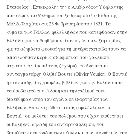
Εταιρείας». Επικεφαλής της ο Αλέξανδρος Υψηλάντης
που έδωσε το σύνθημα του ξεσηκωμού στο Ιάσιο της
Μολδοβλαχίας στις 25 Φεβρουαρίου του 1821. Τα
κύματα των Γάλλων φιλελλήνων που κατέφθασαν στην
Ελλάδα για να βοηθήσουν στον αγώνα ανεξαρτησίας
-με το αζημίωτο φυσικά για τη μητέρα πατρίδα τους- τα
αποτελούσαν κυρίως αξιωματικοί του γαλλικού
στρατού. Ανάμεσά τους ξεχώριζε το όνομα του
συνταγματάρχη Ολιβιέ Βουτιέ (Olivier Voutier). Ο Βουτιέ
ήταν επίσης συγγραφέας βιβλίων για την Ελλάδα που
τα έσοδα από την έκδοση και την πώλησή τους
διατέθηκαν υπέρ του αγώνα ανεξαρτησίας των
Ελλήνων. Επικεντρώθηκε αυτός ο φιλέλληνας, ο
Βουτιέ, σε μελέτες του πολέμου που είχαν υιοθετήσει
οι Έλληνες, δηλαδή του ανταρτοπόλεμου, που
βασιζόταν στη γνώση των μέσων και των συνηθειών του