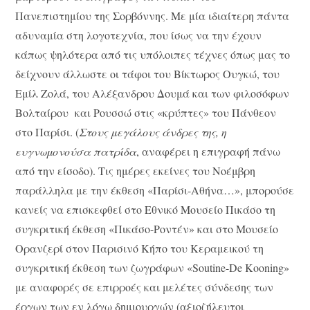
Πανεπιστημίου της Σορβόννης. Με μία ιδιαίτερη πάντα
αδυναμία στη λογοτεχνία, που ίσως να την έχουν
κάπως ψηλότερα από τις υπόλοιπες τέχνες όπως μας το
δείχνουν άλλωστε οι τάφοι του Βίκτωρος Ουγκώ, του
Εμίλ Ζολά, του Αλέξανδρου Δουμά και των φιλοσόφων
Βολταίρου και Ρουσσώ στις «κρύπτες» του Πάνθεον
στο Παρίσι. (
Στους μεγάλους άνδρες της, η
ευγνωμονούσα πατρίδα
, αναφέρει η επιγραφή πάνω
από την είσοδο). Τις ημέρες εκείνες του Νοέμβρη
παράλληλα με την έκθεση «Παρίσι-Αθήνα…», μπορούσε
κανείς να επισκεφθεί στο Εθνικό Μουσείο Πικάσο τη
συγκριτική έκθεση «Πικάσο-Ροντέν» και στο Μουσείο
Ορανζερί στον Παρισινό Κήπο του Κεραμεικού τη
συγκριτική έκθεση των ζωγράφων «Soutine-De Kooning»
με αναφορές σε επιρροές και μελέτες σύνδεσης των
έργων των εν λόγω δημιουργών (αξιοζήλευτοι