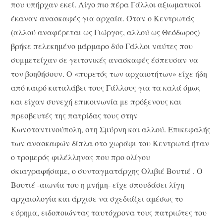
που υπήρχαν εκεί. Λίγο πιο πέρα Γάλλοι αξιωματικοί
έκαναν ανασκαφές για αρχαία. Όταν ο Κεντρωτάς
(αλλού αναφέρεται ως Γιώργος, αλλού ως Θεόδωρος)
βρήκε πελεκημένο μάρμαρο δύο Γάλλοι ναύτες που
συμμετείχαν σε γειτονικές ανασκαφές έσπευσαν να
τον βοηθήσουν. Ο «πυρετός των αρχαιοτήτων» είχε ήδη
από καιρό καταλάβει τους Γάλλους για τα καλά όμως
και είχαν συνεχή επικοινωνία με πρόξενους και
πρεσβευτές της πατρίδας τους στην
Κωνσταντινούπολη, στη Σμύρνη και αλλού. Επικεφαλής
των ανασκαφών δίπλα στο χωράφι του Κεντρωτά ήταν
ο τρομερός φιλέλληνας που προ ολίγου
σκιαγραφήσαμε, ο συνταγματάρχης Ολιβιέ Βουτιέ . Ο
Βουτιέ -αιωνία του η μνήμη- είχε σπουδάσει λίγη
αρχαιολογία και άρχισε να σχεδιάζει αμέσως το
εύρημα, ειδοποιώντας ταυτόχρονα τους πατριώτες του