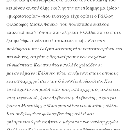
κειμένου αυτού όλης εκείνης της ανεπίσημης μα ζώσας
«μικροϊστορίας» -που εύστοχα είχε ορίσει ο Γάλλος
φιλόσοφος Μισέλ Φουκώ- του πολύπαθου εκείνου
«πολιτισμικού τόπου» που λέγεται Ελλάδα που κάποτε
ξεσηκώθηκε ενάντια στον κατακτητή…
Και που
πολέμησαν τον Τούρκο κατακτητή οι καταπιεσμένοι και
πεινώντες, ασχέτως θρησκεύματος και ασχέτως
εθνικότητας. Και που ήταν πολλές χιλιάδες οι
μουσουλμάνοι Έλληνες τότε, ανάμεσα στους οποίους
και οπλαρχηγοί σαν τον Οδυσσέα Ανδρούτσο. Και
τουλάχιστον οι μισοί από τους οπλαρχηγούς αλλά και
τους αγωνιστές ήταν Αρβανίτες. Αρβανίτης σίγουρα
ήταν ο Μιαούλης, η Μπουμπουλίνα και δεκάδες άλλοι.
Και δεδηλωμένα φιλοαρβανίτης αλλά και
φιλομουσουλμάνος ήταν ο μέγιστος των οπλαρχηγών
Θεόδωρος Κολοκοτρώνης, ο αναμφισβήτητος ηγέτης της