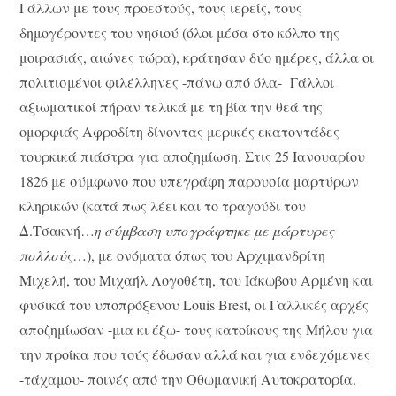
Γάλλων με τους προεστούς, τους ιερείς, τους
δημογέροντες του νησιού (όλοι μέσα στο κόλπο της
μοιρασιάς, αιώνες τώρα), κράτησαν δύο ημέρες, άλλα οι
πολιτισμένοι φιλέλληνες -πάνω από όλα- Γάλλοι
αξιωματικοί πήραν τελικά με τη βία την θεά της
ομορφιάς Αφροδίτη δίνοντας μερικές εκατοντάδες
τουρκικά πιάστρα για αποζημίωση. Στις 25 Ιανουαρίου
1826 με σύμφωνο που υπεγράφη παρουσία μαρτύρων
κληρικών (κατά πως λέει και το τραγούδι του
Δ.Τσακνή…
η σύμβαση υπογράφτηκε με μάρτυρες
πολλούς
…), με ονόματα όπως του Αρχιμανδρίτη
Μιχελή, του Μιχαήλ Λογοθέτη, του Ιάκωβου Αρμένη και
φυσικά του υποπρόξενου Louis Brest, οι Γαλλικές αρχές
αποζημίωσαν -μια κι έξω- τους κατοίκους της Μήλου για
την προίκα που τούς έδωσαν αλλά και για ενδεχόμενες
-τάχαμου- ποινές από την Οθωμανική Αυτοκρατορία.