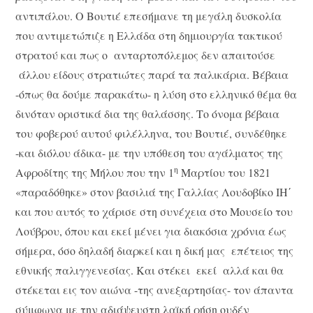
αντιπάλου. Ο Βουτιέ επεσήμανε τη μεγάλη δυσκολία
που αντιμετώπιζε η Ελλάδα στη δημιουργία τακτικού
στρατού και πως ο ανταρτοπόλεμος δεν απαιτούσε
άλλου είδους στρατιώτες παρά τα παλικάρια. Βέβαια
-όπως θα δούμε παρακάτω- η λύση στο ελληνικό θέμα θα
δινόταν οριστικά δια της θαλάσσης. Το όνομα βέβαια
του φοβερού αυτού φιλέλληνα, του Βουτιέ, συνδέθηκε
-και διόλου άδικα- με την υπόθεση του αγάλματος της
η
Αφροδίτης της Μήλου που την 1
Μαρτίου του 1821
«παραδόθηκε» στον βασιλιά της Γαλλίας Λουδοβίκο ΙΗ΄
και που αυτός το χάρισε στη συνέχεια στο Μουσείο του
Λούβρου, όπου και εκεί μένει για διακόσια χρόνια έως
σήμερα, όσο δηλαδή διαρκεί και η δική μας επέτειος της
εθνικής παλιγγενεσίας. Και στέκει εκεί αλλά και θα
στέκεται εις τον αιώνα -της ανεξαρτησίας- τον άπαντα
σύμφωνα με την αδιάψευστη λαϊκή ρήση ουδέν