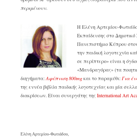
περιμένουν
.
H Eλένη Aρτεμίου-Φωτιάδο
Εκπαίδευσης στο Δημοτικό 
Πανεπιστήμιο Κύπρου στον 
την παιδική λογοτεχνία κα
σε περίπτερο» είναι η όγδοη
«Μανδραγόρας» (τα ποιητι
διηγήματα:
Αφύπνιση 800mg
και το παραμύθι:
Για έν
της εννέα βιβλία παιδικής λογοτεχνίας και μία συλλ
διακρίσεων. Είναι συνεργάτης της
International Art A
Ελένη Αρτεμίου-Φωτιάδου,