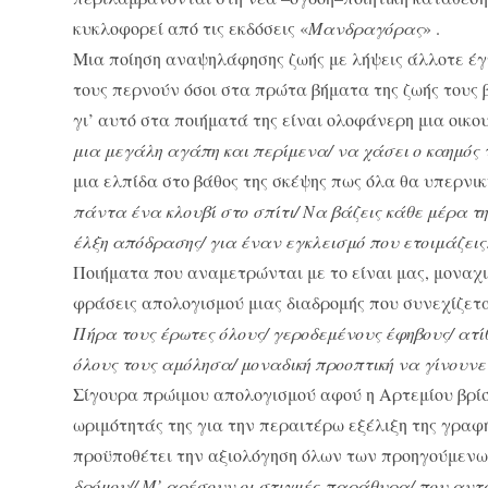
κυκλοφορεί από τις εκδόσεις «
Μανδραγόρας
» .
Μια ποίηση αναψηλάφησης ζωής με λήψεις άλλοτε έ
τους περνούν όσοι στα πρώτα βήματα της ζωής τους 
γι’ αυτό στα ποιήματά της είναι ολοφάνερη μια οικ
μια μεγάλη αγάπη και περίμενα/ να χάσει ο καημός 
μια ελπίδα στο βάθος της σκέψης πως όλα θα υπερνι
πάντα ένα κλουβί στο σπίτι/ Να βάζεις κάθε μέρα τη
έλξη απόδρασης/ για έναν εγκλεισμό που ετοιμάζεις
Ποιήματα που αναμετρώνται με το είναι μας, μοναχι
φράσεις απολογισμού μιας διαδρομής που συνεχίζετα
Πήρα τους έρωτες όλους/ γεροδεμένους έφηβους/ ατί
όλους τους αμόλησα/ μοναδική προοπτική να γίνουν
Σίγουρα πρώιμου απολογισμού αφού η Αρτεμίου βρίσκ
ωριμότητάς της για την περαιτέρω εξέλιξη της γραφ
προϋποθέτει την αξιολόγηση όλων των προηγούμεν
δρόμου// Μ’ αρέσουν οι στιγμές-παράθυρα/ που αντ