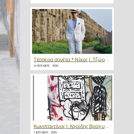
Τέσσερα σονέτα * Νίκος Ι. Τζώρτζης
14 ΙΟΥΛΊΟΥ , 2026
Κωνσταντίνος Ι. Κορίδης Βραχυγραφίες * Κριτική
7 ΙΟΥΛΊΟΥ , 2026