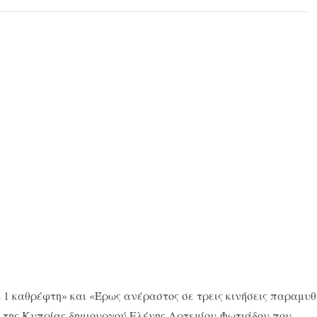
α 1 καθρέφτη» και «Έρως ανέραστος σε τρεις κινήσεις παραμυθ
 της Κυπρίας δημιουργού Eλένης Aρτεμίου-Φωτιάδου που