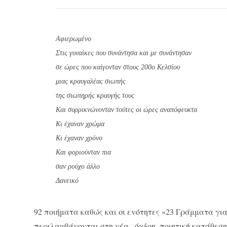
Aφιερωμένο
Στις γυναίκες που συνάντησα και με συνάντησαν
σε ώρες που καίγονταν στους 200ο Κελσίου
μιας κραυγαλέας σιωπής
της σιωπηρής κραυγής τους
Και συρρικνώνονταν τούτες οι ώρες αναπόφευκτα
Κι έχαναν χρώμα
Κι έχαναν χρόνο
Και φοριούνταν πια
σαν ρούχο άλλο
Δανεικό
92 ποιήματα καθώς και οι ενότητες «23 Γράμματα γι
περιλαμβάνονται στη νέα –όγδοη–ποιητική κατάθεση