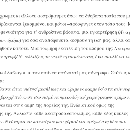
γχρωμες κι άλλοτε ασπρόμαυρες όπως τα δύσβατα τοπία που μ
βρίσκονται ξεκομμένοι και μόνοι –πρόσφυγες στον τόπο τους. 
ουμενικότητα για τ’ ανθρώπινα βάσανα, μια εγκαρτέρηση (
Άνα
τον δρόμο
) για όσα αναπόφευκτα κοσμούν τη ζωή μας, αλλά κα
κηθούν κάποτε. Μια τολμηρή ενατένιση του κόσμου της:
Να κρα
ν τροφή/ Ν’ αλλάζεις το νερό/ προσμένοντας ένα πουλί/ να ν
.
κοί διάλογοι με τον απόντα απέναντί μας σύντροφο. Σκέψεις 
ι:
θασα άτια νιότης/ μεσήλικες και ώριμους καημούς/ στα σύννε
ε βροχή/ πάνω σε σκονισμένα ημερολόγια/ χειρόγραφης ερήμου
.
εται στην ακμή της πορείας της. Ενδεικτικού όμως της
ής της. Άλλωστε κάθε αναπροσανατολισμός, κάθε νέος κύκλος
ων:
Ντύνομαι τα καινούρια μου χέρια/ και τρέχω/ στη θέα του
ανακλούν το μέλλον/ ανάβουν την ψυχή/ στρώνουν αγάπες/ κα