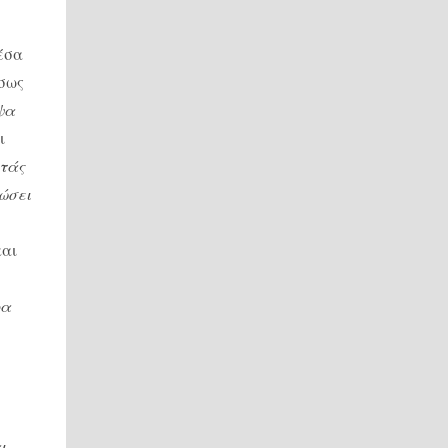
έσα
Ίσως
ψα
ι
τάς
ιώσει
και
φα
ι