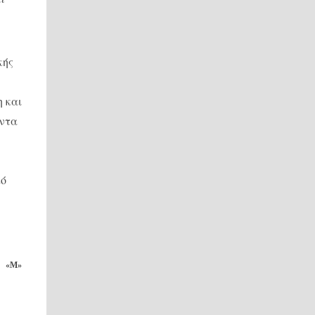
κής
 και
εντα
κό
«Μ»