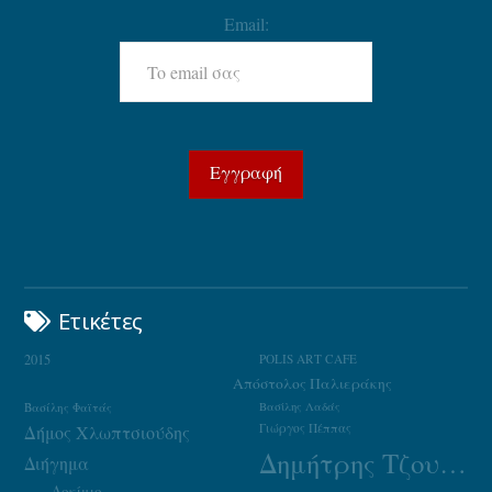
Email:
Ετικέτες
2015
POLIS ART CAFE
Απόστολος Παλιεράκης
Βασίλης Φαϊτάς
Βασίλης Λαδάς
Γιώργος Πέππας
Δήμος Χλωπτσιούδης
Δημήτρης Τζουμάκας
Διήγημα
Δοκίμιο