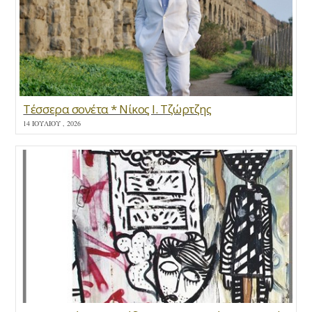
Τέσσερα σονέτα * Νίκος Ι. Τζώρτζης
14 ΙΟΥΛΊΟΥ , 2026