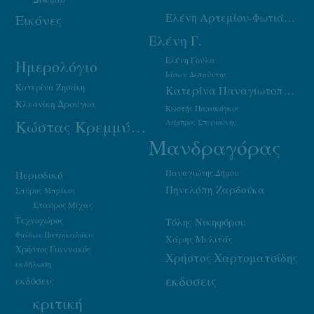
Ελένη Αρτεμίου-Φωτιάδου
Εικόνες
Ελένη Γ.
Ελένη Γούλα
Ημερολόγιο
Ιάσων Δεπούντης
Κατερίνα Ζησάκη
Κατερίνα Παναγιωτοπούλου
Κλεονίκη Δρούγκα
Κωστής Παπακόγκος
Κώστας Κρεμμύδας
Λάμπρος Σπυριούνης
Μανδραγόρας
Παναγιώτης Δήμου
Περιοδικό
Πηνελόπη Ζαρδούκα
Σπύρος Μπρίκος
Σταύρος Μίχας
Τεχνοχώρος
Τόλης Νικηφόρου
Φαίδων Πατρικαλάκις
Χάρης Μελιτάς
Χρήστος Γιαννακός
Χρήστος Χαρτοματσίδης
εκδήλωση
εκδοσεις
εκδόσεις
κριτική