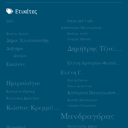
Ετικέτες
2015
POLIS ART CAFE
Απόστολος Παλιεράκης
Βασίλης Φαϊτάς
Βασίλης Λαδάς
Γιώργος Πέππας
Δήμος Χλωπτσιούδης
Δημήτρης Τζουμάκας
Διήγημα
Δοκίμιο
Ελένη Αρτεμίου-Φωτιάδου
Εικόνες
Ελένη Γ.
Ελένη Γούλα
Ημερολόγιο
Ιάσων Δεπούντης
Κατερίνα Ζησάκη
Κατερίνα Παναγιωτοπούλου
Κλεονίκη Δρούγκα
Κωστής Παπακόγκος
Κώστας Κρεμμύδας
Λάμπρος Σπυριούνης
Μανδραγόρας
Παναγιώτης Δήμου
Περιοδικό