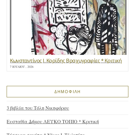
Κωνσταντίνος Ι. Κορίδης Βραχυγραφίες * Κριτική
7 ΙΟΥΛΊΟΥ , 2026
ΔΗΜΟΦΙΛΗ
3 βιβλία του Τόλη Νικηφόρου
Ευσταθία Δήμου ΛΕΥΚΟ ΤΟΠΙΟ * Κριτική
Τέσσερα σονέτα * Νίκος Ι. Τζώρτζης