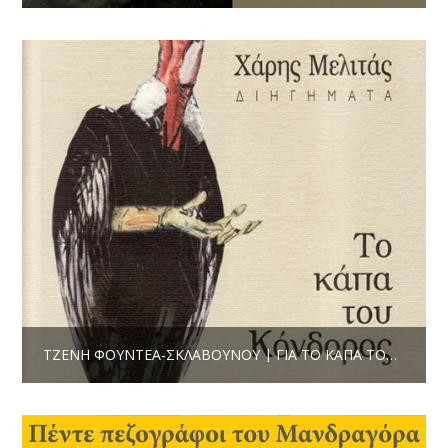
ΤΖΈΝΗ ΦΟΥΝΤΈΑ-ΣΚΛΑΒΟΎΝΟΥ | ΓΙΑ ΤΟ ΚΆΠΑ ΤΟΥ ΚΌΝΔΟΡΟΣ