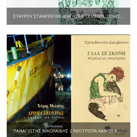
ΣΤΑΎΡΟΥ ΣΤΑΜΠΌΓΛΗ: ΔΙΗΓΉΣΕΙΣ ΠΌΛΕΩΝ, ΠΟΊΗΣΗ, ΕΚΔ. ΚΈΔΡΟΣ, ΑΘΉΝΑ 2016, ΣΕΛ. 64. | ΝΕΚΡΏΣΙΜΗ ΑΚΟΛΟΥΘΊΑ ΣΤΟΝ ΛΑΒΎΡΙΝΘΟ ΤΗΣ ΠΌΛΗΣ
ΠΑΝΑΓΙΏΤΗΣ ΝΙΚΟΛΑΪ́ΔΗΣ | ΝΕΌΤΡΟΠΑ ΧΑΪΚΟΎ ΧΩΡΊΣ ΔΙΈΞΟΔΟ