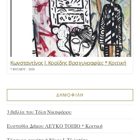
Κωνσταντίνος Ι. Κορίδης Βραχυγραφίες * Κριτική
7 ΙΟΥΛΊΟΥ , 2026
ΔΗΜΟΦΙΛΗ
3 βιβλία του Τόλη Νικηφόρου
Ευσταθία Δήμου ΛΕΥΚΟ ΤΟΠΙΟ * Κριτική
Τέσσερα σονέτα * Νίκος Ι. Τζώρτζης