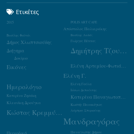
Ετικέτες
2015
POLIS ART CAFE
Απόστολος Παλιεράκης
Βασίλης Φαϊτάς
Βασίλης Λαδάς
Γιώργος Πέππας
Δήμος Χλωπτσιούδης
Δημήτρης Τζουμάκας
Διήγημα
Δοκίμιο
Ελένη Αρτεμίου-Φωτιάδου
Εικόνες
Ελένη Γ.
Ελένη Γούλα
Ημερολόγιο
Ιάσων Δεπούντης
Κατερίνα Ζησάκη
Κατερίνα Παναγιωτοπούλου
Κλεονίκη Δρούγκα
Κωστής Παπακόγκος
Κώστας Κρεμμύδας
Λάμπρος Σπυριούνης
Μανδραγόρας
Παναγιώτης Δήμου
Περιοδικό