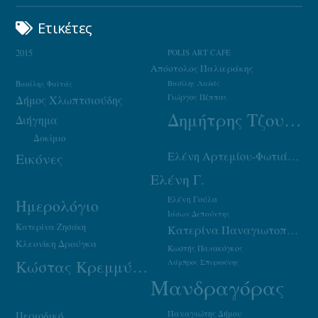
Ετικέτες
2015
POLIS ART CAFE
Απόστολος Παλιεράκης
Βασίλης Φαϊτάς
Βασίλης Λαδάς
Γιώργος Πέππας
Δήμος Χλωπτσιούδης
Δημήτρης Τζουμάκας
Διήγημα
Δοκίμιο
Ελένη Αρτεμίου-Φωτιάδου
Εικόνες
Ελένη Γ.
Ελένη Γούλα
Ημερολόγιο
Ιάσων Δεπούντης
Κατερίνα Ζησάκη
Κατερίνα Παναγιωτοπούλου
Κλεονίκη Δρούγκα
Κωστής Παπακόγκος
Κώστας Κρεμμύδας
Λάμπρος Σπυριούνης
Μανδραγόρας
Παναγιώτης Δήμου
Περιοδικό