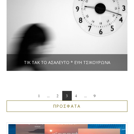
ΤΙΚ ΤΑΚ ΤΟ ΑΣΆΛΕΥΤΟ * ΕΎΗ ΤΣΙΚΟΥΡΏΝΑ
1
...
2
3
4
...
9
ΠΡΟΣΦΑΤΑ