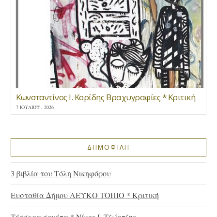
Κωνσταντίνος Ι. Κορίδης Βραχυγραφίες * Κριτική
7 ΙΟΥΛΊΟΥ , 2026
ΔΗΜΟΦΙΛΗ
3 βιβλία του Τόλη Νικηφόρου
Ευσταθία Δήμου ΛΕΥΚΟ ΤΟΠΙΟ * Κριτική
Τέσσερα σονέτα * Νίκος Ι. Τζώρτζης