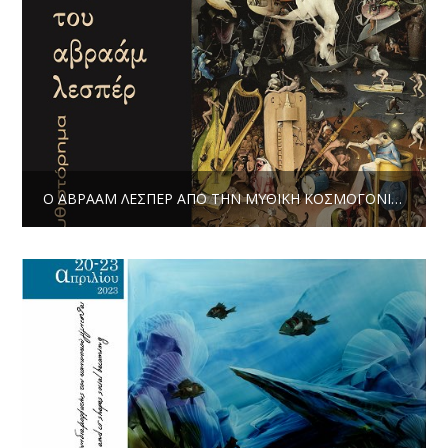
Ο ΑΒΡΑΆΜ ΛΕΣΠΈΡ ΑΠΌ ΤΗΝ ΜΥΘΙΚΉ ΚΟΣΜΟΓΟΝΊΑ ΩΣ ΤΗΝ ΕΑΜΙΚΉ ΕΠΟΠΟΙΊΑ