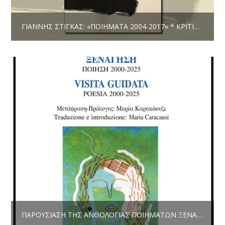
ΓΙΆΝΝΗΣ ΣΤΊΓΚΑΣ: «ΠΟΙΉΜΑΤΑ 2004-2017» * ΚΡΙΤΙΚΉ
ΠΑΡΟΥΣΊΑΣΗ ΤΗΣ ΑΝΘΟΛΟΓΊΑΣ ΠΟΙΗΜΆΤΩΝ ΞΕΝΆΓΗΣΗ ΤΗΣ ΕΛΈΝΗΣ ΑΡΤΕΜΊΟΥ-ΦΩΤΙΆΔΟΥ