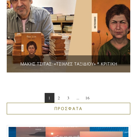
ΜΆΚΗΣ ΤΣΊΤΑΣ: «ΤΣΊΧΛΕΣ ΤΑΞΙΔΊΟΥ» * ΚΡΙΤΙΚΉ
1
2
3
...
16
ΠΡΟΣΦΑΤΑ