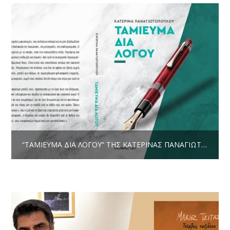
“ΤΑΜΊΕΥΜΑ ΔΙΑ ΛΌΓΟΥ” ΤΗΣ ΚΑΤΕΡΊΝΑΣ ΠΑΝΑΓΙΩΤΟΠΟΎΛΟΥ * ΚΡΙΤΙΚΉ