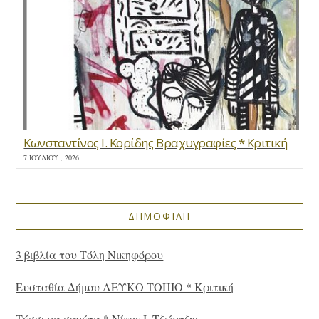
Κωνσταντίνος Ι. Κορίδης Βραχυγραφίες * Κριτική
7 ΙΟΥΛΊΟΥ , 2026
ΔΗΜΟΦΙΛΗ
3 βιβλία του Τόλη Νικηφόρου
Ευσταθία Δήμου ΛΕΥΚΟ ΤΟΠΙΟ * Κριτική
Τέσσερα σονέτα * Νίκος Ι. Τζώρτζης