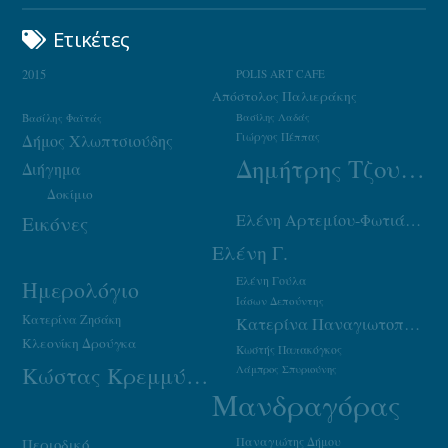
Ετικέτες
2015
POLIS ART CAFE
Απόστολος Παλιεράκης
Βασίλης Φαϊτάς
Βασίλης Λαδάς
Γιώργος Πέππας
Δήμος Χλωπτσιούδης
Δημήτρης Τζουμάκας
Διήγημα
Δοκίμιο
Ελένη Αρτεμίου-Φωτιάδου
Εικόνες
Ελένη Γ.
Ελένη Γούλα
Ημερολόγιο
Ιάσων Δεπούντης
Κατερίνα Ζησάκη
Κατερίνα Παναγιωτοπούλου
Κλεονίκη Δρούγκα
Κωστής Παπακόγκος
Κώστας Κρεμμύδας
Λάμπρος Σπυριούνης
Μανδραγόρας
Παναγιώτης Δήμου
Περιοδικό