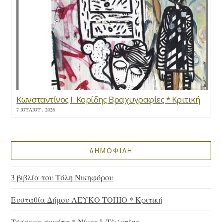
Κωνσταντίνος Ι. Κορίδης Βραχυγραφίες * Κριτική
7 ΙΟΥΛΊΟΥ , 2026
ΔΗΜΟΦΙΛΗ
3 βιβλία του Τόλη Νικηφόρου
Ευσταθία Δήμου ΛΕΥΚΟ ΤΟΠΙΟ * Κριτική
Τέσσερα σονέτα * Νίκος Ι. Τζώρτζης