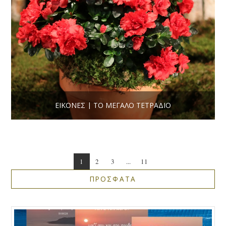
ΕΙΚΌΝΕΣ | ΤΟ ΜΕΓΆΛΟ ΤΕΤΡΆΔΙΟ
1
2
3
...
11
ΠΡΟΣΦΑΤΑ