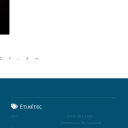
2
3
...
4
→
Ετικέτες
2015
POLIS ART CAFE
Απόστολος Παλιεράκης