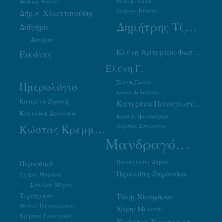
Βασίλης Φαϊτάς
Βασίλης Λαδάς
Γιώργος Πέππας
Δήμος Χλωπτσιούδης
Δημήτρης Τζουμάκας
Διήγημα
Δοκίμιο
Ελένη Αρτεμίου-Φωτιάδου
Εικόνες
Ελένη Γ.
Ελένη Γούλα
Ημερολόγιο
Ιάσων Δεπούντης
Κατερίνα Ζησάκη
Κατερίνα Παναγιωτοπούλου
Κλεονίκη Δρούγκα
Κωστής Παπακόγκος
Κώστας Κρεμμύδας
Λάμπρος Σπυριούνης
Μανδραγόρας
Παναγιώτης Δήμου
Περιοδικό
Πηνελόπη Ζαρδούκα
Σπύρος Μπρίκος
Σταύρος Μίχας
Τεχνοχώρος
Τόλης Νικηφόρου
Φαίδων Πατρικαλάκις
Χάρης Μελιτάς
Χρήστος Γιαννακός
Χρήστος Χαρτοματσίδης