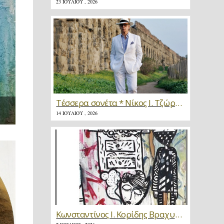
23 ΙΟΥΛΊΟΥ , 2026
Τέσσερα σονέτα * Νίκος Ι. Τζώρτζης
14 ΙΟΥΛΊΟΥ , 2026
Κωνσταντίνος Ι. Κορίδης Βραχυγραφίες * Κριτική