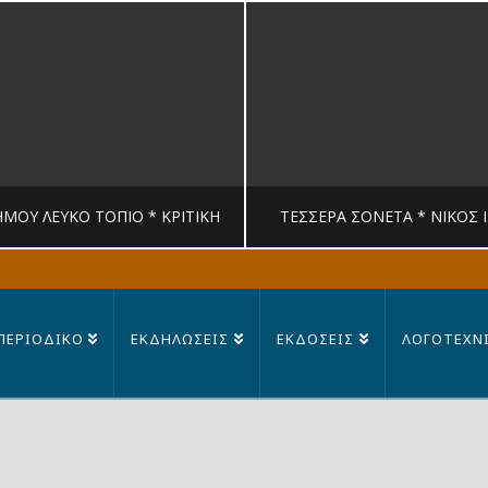
ΉΜΟΥ ΛΕΥΚΟ ΤΟΠΙΟ * ΚΡΙΤΙΚΉ
ΤΈΣΣΕΡΑ ΣΟΝΈΤΑ * ΝΊΚΟΣ 
MANDRAGORAS
MANDRAGORAS
ΠΕΡΙΟΔΙΚΟ
ΕΚΔΗΛΩΣΕΙΣ
ΕΚΔΟΣΕΙΣ
ΛΟΓΟΤΕΧΝ
ΙΤΙΚΉ, ΛΟΓΟΤΕΧΝΊΑ
ΠΟΊΗΣΗ
23 ΙΟΥΛΊΟΥ, 2026
14 ΙΟΥΛΊΟΥ, 202