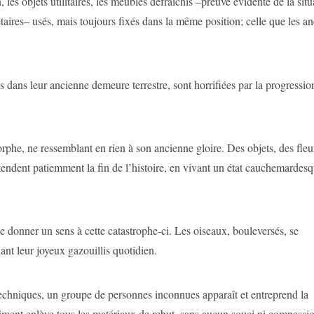
les objets utilitaires, les meubles défraîchis –preuve évidente de la situ
aires– usés, mais toujours fixés dans la même position; celle que les an
dans leur ancienne demeure terrestre, sont horrifiées par la progressio
rphe, ne ressemblant en rien à son ancienne gloire. Des objets, des fleu
tendent patiemment la fin de l’histoire, en vivant un état cauchemardesq
e donner un sens à cette catastrophe-ci. Les oiseaux, bouleversés, se
iant leur joyeux gazouillis quotidien.
techniques, un groupe de personnes inconnues apparaît et entreprend la
ment enlève tous les matériaux de rebut, sans aucun souci ni compassi