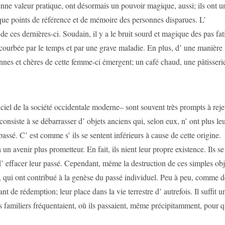
enne valeur pratique, ont désormais un pouvoir magique, aussi; ils ont u
t que points de référence et de mémoire des personnes disparues. L’
de ces dernières-ci. Soudain, il y a le bruit sourd et magique des pas fa
 courbée par le temps et par une grave maladie. En plus, d’ une manière
nnes et chères de cette femme-ci émergent; un café chaud, une pâtisseri
ificiel de la société occidentale moderne– sont souvent très prompts à reje
nsiste à se débarrasser d’ objets anciens qui, selon eux, n’ ont plus le
passé. C’ est comme s’ ils se sentent inférieurs à cause de cette origine.
un avenir plus prometteur. En fait, ils nient leur propre existence. Ils se
effacer leur passé. Cependant, même la destruction de ces simples obj
é, qui ont contribué à la genèse du passé individuel. Peu à peu, comme d
 de rédemption; leur place dans la vie terrestre d’ autrefois. Il suffit u
s familiers fréquentaient, où ils passaient, même précipitamment, pour qu