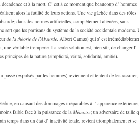
 la décadence et à la mort. C’ est à ce moment que beaucoup d’ hommes
réalisent alors la futilité de leurs actions. Une vie gâchée dans des rôles
’absurde; dans des normes artificielles, complètement aliénées, sans
ui ne sert que les partisans du système de la société occidentale moderne.
teur
de la théorie de l’Absurde
, Albert Camus) qui s’ est irrémédiableme
n, une véritable tromperie. La seule solution est, bien sûr, de changer l’
s principes de la nature (simplicité, vérité, solidarité, amitié).
 du passé (expulsés par les hommes) reviennent et tentent de les rassurer,
délébile, en causant des dommages irréparables à l’ apparence extérieure,
moins faible face à la puissance de la
Mémoire
; un adversaire de taille q
in temps dans un état d’ inactivité totale, revient triomphalement et se