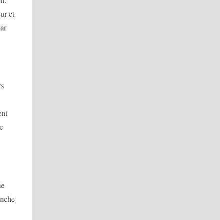
ur et
par
rs
ent
de
ne
vanche