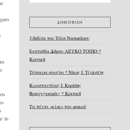
ne
tigués
ΔΗΜΟΦΙΛΗ
e
3 βιβλία του Τόλη Νικηφόρου
Ευσταθία Δήμου ΛΕΥΚΟ ΤΟΠΙΟ *
Κριτική
ter
ur
Τέσσερα σονέτα * Νίκος Ι. Τζώρτζης
Κωνσταντίνος Ι. Κορίδης
Βραχυγραφίες * Κριτική
ets
es
Τα πέντε «κλικ» του φακού
n
’ ils