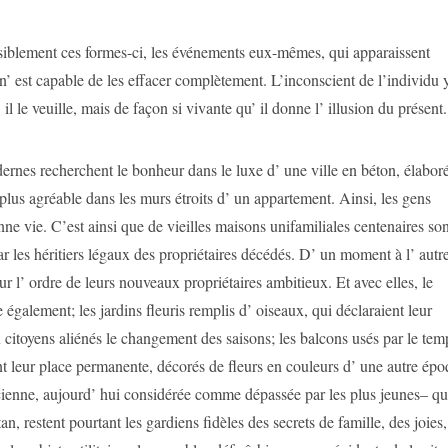
ensiblement ces formes-ci, les événements eux-mêmes, qui apparaissent
 est capable de les effacer complètement. L’inconscient de l’individu y
l le veuille, mais de façon si vivante qu’ il donne l’ illusion du présent.
modernes recherchent le bonheur dans le luxe d’ une ville en béton, élabor
lus agréable dans les murs étroits d’ un appartement. Ainsi, les gens
nne vie. C’est ainsi que de vieilles maisons unifamiliales centenaires so
par les héritiers légaux des propriétaires décédés. D’ un moment à l’ autr
sur l’ ordre de leurs nouveaux propriétaires ambitieux. Et avec elles, le
 également; les jardins fleuris remplis d’ oiseaux, qui déclaraient leur
 citoyens aliénés le changement des saisons; les balcons usés par le tem
t leur place permanente, décorés de fleurs en couleurs d’ une autre épo
cienne, aujourd’ hui considérée comme dépassée par les plus jeunes– qu
tan, restent pourtant les gardiens fidèles des secrets de famille, des joies