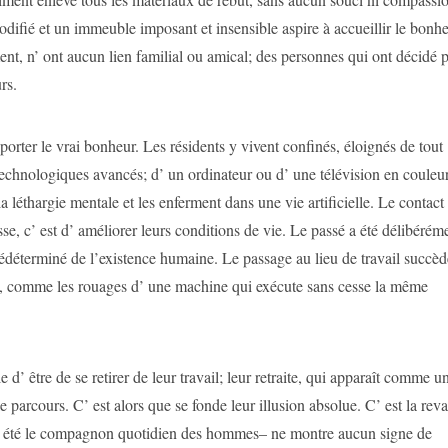
ifié et un immeuble imposant et insensible aspire à accueillir le bonhe
nt, n’ ont aucun lien familial ou amical; des personnes qui ont décidé 
rs.
pporter le vrai bonheur. Les résidents y vivent confinés, éloignés de tout
echnologiques avancés; d’ un ordinateur ou d’ une télévision en couleu
a léthargie mentale et les enferment dans une vie artificielle. Le contact
esse, c’ est d’ améliorer leurs conditions de vie. Le passé a été délibérém
prédéterminé de l’existence humaine. Le passage au lieu de travail succè
, comme les rouages d’ une machine qui exécute sans cesse la même
 d’ être de se retirer de leur travail; leur retraite, qui apparaît comme u
le parcours. C’ est alors que se fonde leur illusion absolue. C’ est la re
ait été le compagnon quotidien des hommes– ne montre aucun signe de