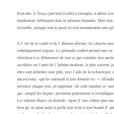
Peut-être,
le Temps
parvient-il enfin à estomper, à altérer s
timidement, faiblement dans la mémoire humaine. Mais rien n’
favorable, puisque tout le passé revient mentalement sans qu’ i
À l’ ère de la vanité et de l’ illusion absolue, les citoyens 
esthétiquement soignée. Le prétendu confort promet une vie p
cherchent à se débarrasser de tout ce qui constitue leur ancie
sacrifiées sur l’autel de l’ habitat moderne, le plus souvent, 
elles sont démolies sans pitié, avec l’aide de la technologie, 
microcosme –qui les entourait et leur donnait vie– s’ effondre
présence chaque jour, en rappelant –de cette manière-ci– aux
qui –malgré les dégâts– persistent patiemment et revendiquen
Les rideaux blancs en dentelle –signe d’ une culture plus an
bien qu’ ils aient jauni et perdu leur éclat et leur beauté d’ an