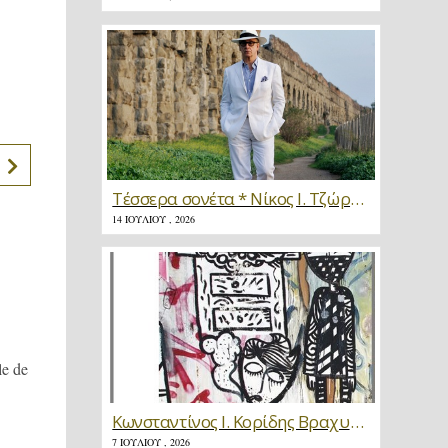
Τέσσερα σονέτα * Νίκος Ι. Τζώρτζης
14 ΙΟΥΛΊΟΥ , 2026
le de
Κωνσταντίνος Ι. Κορίδης Βραχυγραφίες * Κριτική
7 ΙΟΥΛΊΟΥ , 2026