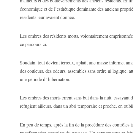
malheurs et des bouleversements des anciens résidents. Enfin, 
économique et de l’esthétique dominante des anciens propriét
résidents leur avaient donnée.
Les ombres des résidents morts, volontairement emprisonnées 
ce parcours-ci.
Soudain, tout devient terreux, aplati; une masse informe, amo
des couleurs, des odeurs, assemblés sans ordre ni logique, at
une période d’ hibernation.
Les ombres des morts errent sans but dans la nuit, essayant d
réfugient ailleurs, dans un abri temporaire et proche, en oubl
En peu de temps, après la fin de la procédure des contrôles 
transformation complète du paysage. Un entrepreneur en bâti