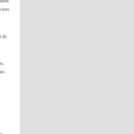
ation
ciens
n de
rs,
ue,
on.