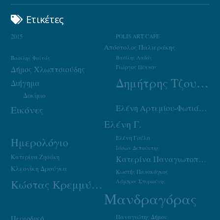
Ετικέτες
2015
POLIS ART CAFE
Απόστολος Παλιεράκης
Βασίλης Φαϊτάς
Βασίλης Λαδάς
Γιώργος Πέππας
Δήμος Χλωπτσιούδης
Δημήτρης Τζουμάκας
Διήγημα
Δοκίμιο
Ελένη Αρτεμίου-Φωτιάδου
Εικόνες
Ελένη Γ.
Ελένη Γούλα
Ημερολόγιο
Ιάσων Δεπούντης
Κατερίνα Ζησάκη
Κατερίνα Παναγιωτοπούλου
Κλεονίκη Δρούγκα
Κωστής Παπακόγκος
Κώστας Κρεμμύδας
Λάμπρος Σπυριούνης
Μανδραγόρας
Παναγιώτης Δήμου
Περιοδικό