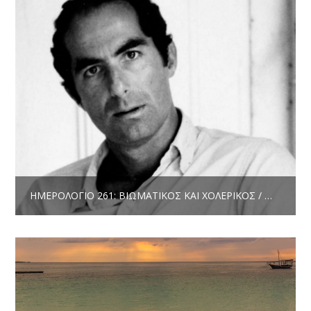
ΗΜΕΡΟΛΌΓΙΟ 261: ΒΙΩΜΑΤΙΚΌΣ ΚΑΙ ΧΟΛΕΡΙΚΌΣ / ΜΊΑ ΆΣΣΟΣ ΤΟΥ ΜΠΙΛΙΆΡΔΟΥ/ΈΝΑΣ ΕΛΛΗΝΟΑΥΣΤΡΑΛΌΣ ΜΑΦΙΌΖΟΣ ΤΟΥ KICK BOXING / ΝΑ ΒΆΛΩ ΜΆΣΚΑ | ΔΗΜΉΤΡΗΣ ΤΖΟΥΜΆΚΑΣ