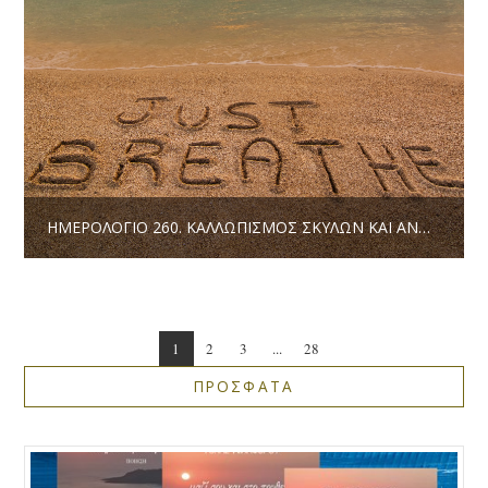
ΗΜΕΡΟΛΌΓΙΟ 260. ΚΑΛΛΩΠΙΣΜΌΣ ΣΚΎΛΩΝ ΚΑΙ ΑΝΘΡΏΠΩΝ / TΖΑΣΤ ΜΠΡΊΙΙΙΙΘ! | ΔΗΜΉΤΡΗΣ ΤΖΟΥΜΆΚΑΣ
1
2
3
...
28
ΠΡΟΣΦΑΤΑ