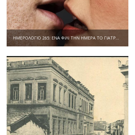
ΗΜΕΡΟΛΌΓΙΟ 265: ΈΝΑ ΦΙΛΊ ΤΗΝ ΗΜΈΡΑ ΤΟ ΓΙΑΤΡΌ ΤΟΝ ΚΆΝΕΙ ΠΈΡΑ / ΕΊΜΕΘΑ ΦΑΣΊΣΤΕΣ | ΔΗΜΉΤΡΗΣ ΤΖΟΥΜΆΚΑΣ