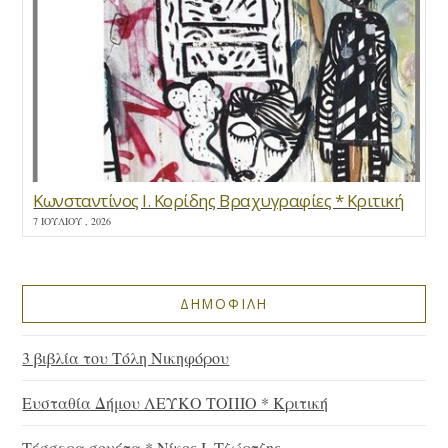
Κωνσταντίνος Ι. Κορίδης Βραχυγραφίες * Κριτική
7 ΙΟΥΛΊΟΥ , 2026
ΔΗΜΟΦΙΛΗ
3 βιβλία του Τόλη Νικηφόρου
Ευσταθία Δήμου ΛΕΥΚΟ ΤΟΠΙΟ * Κριτική
Τέσσερα σονέτα * Νίκος Ι. Τζώρτζης