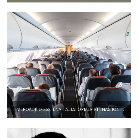
ΗΜΕΡΟΛΌΓΙΟ 262: ΈΝΑ ΤΑΞΊΔΙ ΘΡΊΛΕΡ ΚΙ ΈΝΑΣ ΙΌΣ ΑΠΌ ΠΊΣΩ | ΔΗΜΉΤΡΗΣ ΤΖΟΥΜΆΚΑΣ