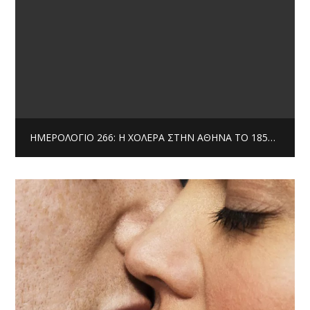
ΗΜΕΡΟΛΌΓΙΟ 266: Η ΧΟΛΈΡΑ ΣΤΗΝ ΑΘΉΝΑ ΤΟ 1854 / ΓΊΝΑΜΕ ΣΤΑΛΙΝΙΚΟΊ | ΔΗΜΉΤΡΗΣ ΤΖΟΥΜΆΚΑΣ