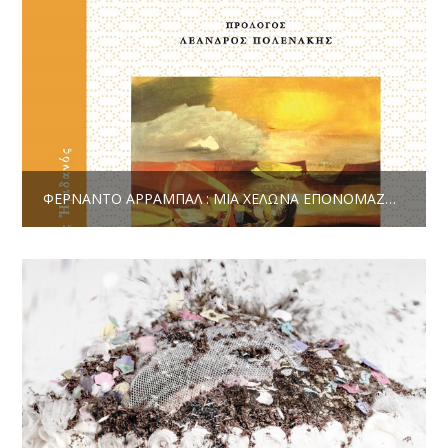
ΦΕΡΝΆΝΤΟ ΑΡΡΑΜΠΆΛ : ΜΙΑ ΧΕΛΏΝΑ ΕΠΟΝΟΜΑΖΌΜΕΝΗ ΝΤΟΣΤΟΓΈΦΣΚΙ