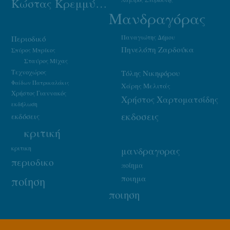
Κώστας Κρεμμύδας
Λάμπρος Σπυριούνης
Μανδραγόρας
Παναγιώτης Δήμου
Περιοδικό
Πηνελόπη Ζαρδούκα
Σπύρος Μπρίκος
Σταύρος Μίχας
Τεχνοχώρος
Τόλης Νικηφόρου
Φαίδων Πατρικαλάκις
Χάρης Μελιτάς
Χρήστος Γιαννακός
Χρήστος Χαρτοματσίδης
εκδήλωση
εκδοσεις
εκδόσεις
κριτική
κριτικη
μανδραγορας
περιοδικο
ποίημα
ποιημα
ποίηση
ποιηση