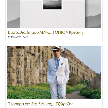
Ευσταθία Δήμου ΛΕΥΚΟ ΤΟΠΙΟ * Κριτική
23 ΙΟΥΛΊΟΥ , 2026
Τέσσερα σονέτα * Νίκος Ι. Τζώρτζης