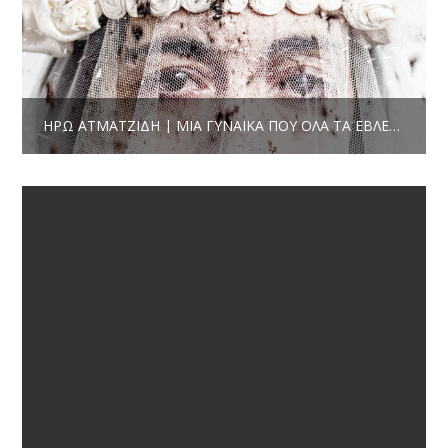
ΗΡΏ ΑΤΜΑΤΖΊΔΗ | ΜΙΑ ΓΥΝΑΊΚΑ ΠΟΥ ΌΛΑ ΤΑ ΈΒΛΕΠΕ ΑΛΉΘΕΙΑ