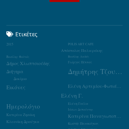
Ετικέτες
2015
POLIS ART CAFE
Απόστολος Παλιεράκης
Βασίλης Φαϊτάς
Βασίλης Λαδάς
Γιώργος Πέππας
Δήμος Χλωπτσιούδης
Δημήτρης Τζουμάκας
Διήγημα
Δοκίμιο
Ελένη Αρτεμίου-Φωτιάδου
Εικόνες
Ελένη Γ.
Ελένη Γούλα
Ημερολόγιο
Ιάσων Δεπούντης
Κατερίνα Ζησάκη
Κατερίνα Παναγιωτοπούλου
Κλεονίκη Δρούγκα
Κωστής Παπακόγκος