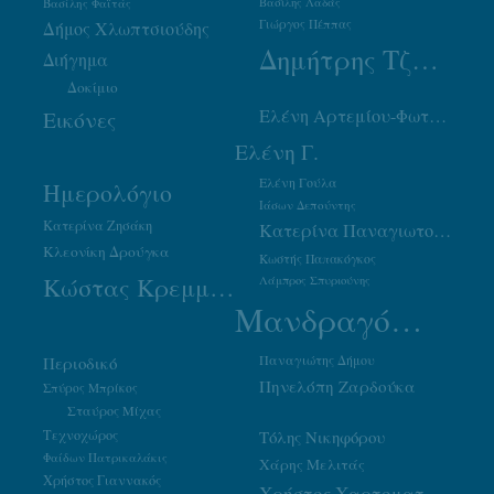
Βασίλης Φαϊτάς
Βασίλης Λαδάς
Γιώργος Πέππας
Δήμος Χλωπτσιούδης
Δημήτρης Τζουμάκας
Διήγημα
Δοκίμιο
Ελένη Αρτεμίου-Φωτιάδου
Εικόνες
Ελένη Γ.
Ελένη Γούλα
Ημερολόγιο
Ιάσων Δεπούντης
Κατερίνα Ζησάκη
Κατερίνα Παναγιωτοπούλου
Κλεονίκη Δρούγκα
Κωστής Παπακόγκος
Κώστας Κρεμμύδας
Λάμπρος Σπυριούνης
Μανδραγόρας
Παναγιώτης Δήμου
Περιοδικό
Πηνελόπη Ζαρδούκα
Σπύρος Μπρίκος
Σταύρος Μίχας
Τεχνοχώρος
Τόλης Νικηφόρου
Φαίδων Πατρικαλάκις
Χάρης Μελιτάς
Χρήστος Γιαννακός
Χρήστος Χαρτοματσίδης