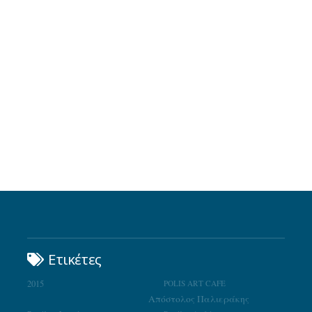
Ετικέτες
2015
POLIS ART CAFE
Απόστολος Παλιεράκης