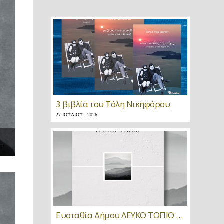
3 βιβλία του Τόλη Νικηφόρου
27 ΙΟΥΛΊΟΥ , 2026
ΠΑΤΡΙΩΤΙΣΜΌΣ, ΠΟΊΗΣΗ ΚΑΙ ΣΚΆΚΙ (ΜΈΡΟΣ 3Ο) | ΣΠΎΡΟΣ ΙΛΑΝΤΖΉΣ
Ευσταθία Δήμου ΛΕΥΚΟ ΤΟΠΙΟ * Κριτική