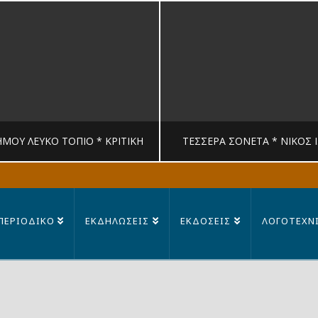
ΉΜΟΥ ΛΕΥΚΟ ΤΟΠΙΟ * ΚΡΙΤΙΚΉ
ΤΈΣΣΕΡΑ ΣΟΝΈΤΑ * ΝΊΚΟΣ 
MANDRAGORAS
MANDRAGORAS
ΠΕΡΙΟΔΙΚΟ
ΕΚΔΗΛΩΣΕΙΣ
ΕΚΔΟΣΕΙΣ
ΛΟΓΟΤΕΧΝ
ΙΤΙΚΉ, ΛΟΓΟΤΕΧΝΊΑ
ΠΟΊΗΣΗ
23 ΙΟΥΛΊΟΥ, 2026
14 ΙΟΥΛΊΟΥ, 202