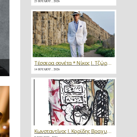
23 ΙΟΥΛΊΟΥ , 2026
Τέσσερα σονέτα * Νίκος Ι. Τζώρτζης
ΠΑΤΡΙΩΤΙΣΜΌΣ, ΠΟΊΗΣΗ ΚΑΙ ΣΚΆΚΙ (ΜΈΡΟΣ 1Ο) | ΣΠΎΡΟΣ ΙΛΑΝΤΖΉΣ
14 ΙΟΥΛΊΟΥ , 2026
Κωνσταντίνος Ι. Κορίδης Βραχυγραφίες * Κριτική