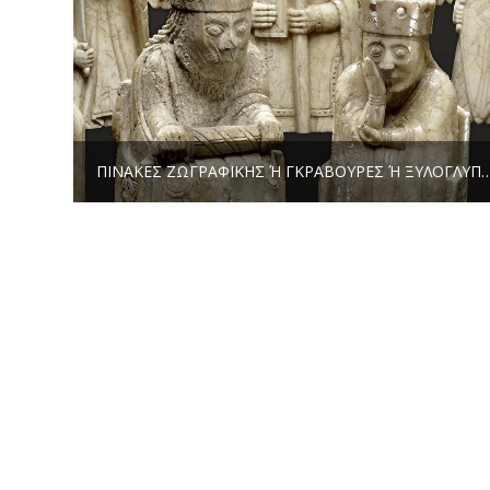
ΠΊΝΑΚΕΣ ΖΩΓΡΑΦΙΚΉΣ Ή ΓΚΡΑΒΟΎΡΕΣ Ή ΞΥΛΌΓΛΥΠΤΑ ΑΠΌ ΤΑ ΜΕΣΑΙΩΝΙΚ