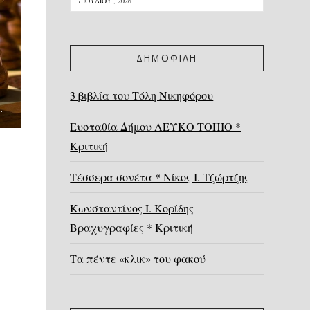
7 ΙΟΥΛΊΟΥ , 2026
ΔΗΜΟΦΙΛΗ
3 βιβλία του Τόλη Νικηφόρου
4 …ΚΑΙ ΣΤΟ ΒΆΘΟΣ ΠΑΛΑΜΉΔΗΣ!
Ευσταθία Δήμου ΛΕΥΚΟ ΤΟΠΙΟ *
Κριτική
Τέσσερα σονέτα * Νίκος Ι. Τζώρτζης
Κωνσταντίνος Ι. Κορίδης
Βραχυγραφίες * Κριτική
Τα πέντε «κλικ» του φακού