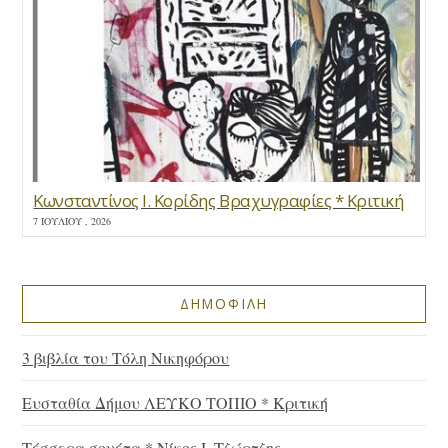
Κωνσταντίνος Ι. Κορίδης Βραχυγραφίες * Κριτική
7 ΙΟΥΛΊΟΥ , 2026
ΔΗΜΟΦΙΛΗ
3 βιβλία του Τόλη Νικηφόρου
Ευσταθία Δήμου ΛΕΥΚΟ ΤΟΠΙΟ * Κριτική
Τέσσερα σονέτα * Νίκος Ι. Τζώρτζης