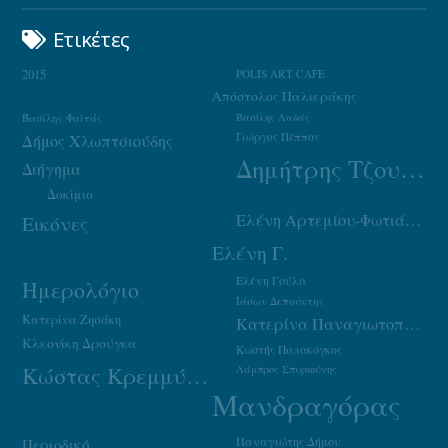
Ετικέτες
2015
POLIS ART CAFE
Απόστολος Παλιεράκης
Βασίλης Φαϊτάς
Βασίλης Λαδάς
Γιώργος Πέππας
Δήμος Χλωπτσιούδης
Δημήτρης Τζουμάκας
Διήγημα
Δοκίμιο
Ελένη Αρτεμίου-Φωτιάδου
Εικόνες
Ελένη Γ.
Ελένη Γούλα
Ημερολόγιο
Ιάσων Δεπούντης
Κατερίνα Ζησάκη
Κατερίνα Παναγιωτοπούλου
Κλεονίκη Δρούγκα
Κωστής Παπακόγκος
Κώστας Κρεμμύδας
Λάμπρος Σπυριούνης
Μανδραγόρας
Παναγιώτης Δήμου
Περιοδικό