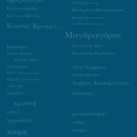
Ιάσων Δεπούντης
Κατερίνα Ζησάκη
Κατερίνα Παναγιωτοπούλου
Κλεονίκη Δρούγκα
Κωστής Παπακόγκος
Κώστας Κρεμμύδας
Λάμπρος Σπυριούνης
Μανδραγόρας
Παναγιώτης Δήμου
Περιοδικό
Πηνελόπη Ζαρδούκα
Σπύρος Μπρίκος
Σταύρος Μίχας
Τεχνοχώρος
Τόλης Νικηφόρου
Φαίδων Πατρικαλάκις
Χάρης Μελιτάς
Χρήστος Γιαννακός
Χρήστος Χαρτοματσίδης
εκδήλωση
εκδοσεις
εκδόσεις
κριτική
κριτικη
μανδραγορας
περιοδικο
ποίημα
ποιημα
ποίηση