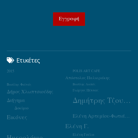
Ετικέτες
2015
POLIS ART CAFE
Απόστολος Παλιεράκης
Βασίλης Φαϊτάς
Βασίλης Λαδάς
Γιώργος Πέππας
Δήμος Χλωπτσιούδης
Δημήτρης Τζουμάκας
Διήγημα
Δοκίμιο
Ελένη Αρτεμίου-Φωτιάδου
Εικόνες
Ελένη Γ.
Ελένη Γούλα
Ημερολόγιο