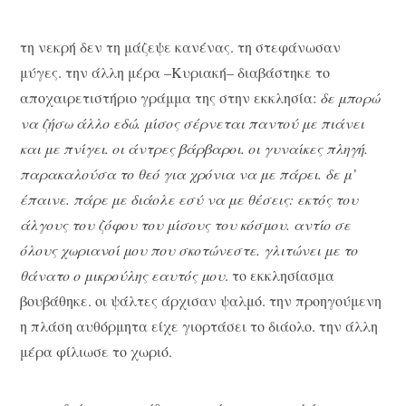
τη νεκρή δεν τη μάζεψε κανένας. τη στεφάνωσαν
μύγες. την άλλη μέρα –Κυριακή– διαβάστηκε το
αποχαιρετιστήριο γράμμα της στην εκκλησία:
δε μπορώ
να ζήσω άλλο εδώ. μίσος σέρνεται παντού με πιάνει
και με πνίγει. οι άντρες βάρβαροι. οι γυναίκες πληγή.
παρακαλούσα το θεό για χρόνια να με πάρει. δε μ’
έπαινε. πάρε με διάολε εσύ να με θέσεις: εκτός του
άλγους του ζόφου του μίσους του κόσμου. αντίο σε
όλους χωριανοί μου που σκοτώνεστε. γλιτώνει με το
θάνατο ο μικρούλης εαυτός μου
. το εκκλησίασμα
βουβάθηκε. οι ψάλτες άρχισαν ψαλμό. την προηγούμενη
η πλάση αυθόρμητα είχε γιορτάσει το διάολο. την άλλη
μέρα φίλιωσε το χωριό.