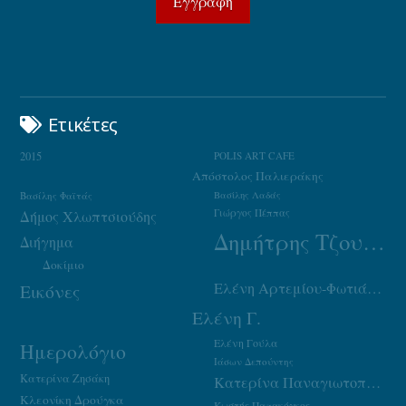
Ετικέτες
2015
POLIS ART CAFE
Απόστολος Παλιεράκης
Βασίλης Φαϊτάς
Βασίλης Λαδάς
Γιώργος Πέππας
Δήμος Χλωπτσιούδης
Δημήτρης Τζουμάκας
Διήγημα
Δοκίμιο
Ελένη Αρτεμίου-Φωτιάδου
Εικόνες
Ελένη Γ.
Ελένη Γούλα
Ημερολόγιο
Ιάσων Δεπούντης
Κατερίνα Ζησάκη
Κατερίνα Παναγιωτοπούλου
Κλεονίκη Δρούγκα
Κωστής Παπακόγκος