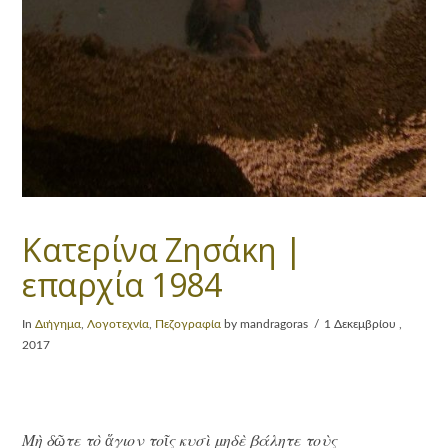
Κατερίνα Ζησάκη |
επαρχία 1984
In
Διήγημα
,
Λογοτεχνία
,
Πεζογραφία
by mandragoras
1 Δεκεμβρίου ,
2017
Μὴ δῶτε τὸ ἅγιον τοῖς κυσὶ μηδὲ βάλητε τοὺς