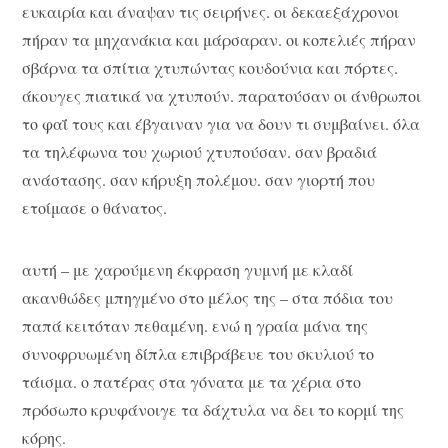
ευκαιρία και άναψαν τις σειρήνες. οι δεκαεξάχρονοι
πήραν τα μηχανάκια και μάρσαραν. οι κοπελιές πήραν
σβάρνα τα σπίτια χτυπώντας κουδούνια και πόρτες.
άκουγες πιατικά να χτυπούν. παρατούσαν οι άνθρωποι
το φαΐ τους και έβγαιναν για να δουν τι συμβαίνει. όλα
τα τηλέφωνα του χωριού χτυπούσαν. σαν βραδιά
ανάστασης. σαν κήρυξη πολέμου. σαν γιορτή που
ετοίμασε ο θάνατος.
αυτή – με χαρούμενη έκφραση γυμνή με κλαδί
ακανθώδες μπηγμένο στο μέλος της – στα πόδια του
παπά κειτόταν πεθαμένη. ενώ η γραία μάνα της
συνοφρυωμένη δίπλα επιβράβευε του σκυλιού το
τάισμα. ο πατέρας στα γόνατα με τα χέρια στο
πρόσωπο κρυφάνοιγε τα δάχτυλα να δει το κορμί της
κόρης.