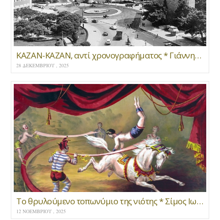
ΚΑΖΑΝ-ΚΑΖΑΝ, αντί χρονογραφήματος * Γιάννης Μανωλόπουλος
28 ΔΕΚΕΜΒΡΊΟΥ , 2025
Το θρυλούμενο τοπωνύμιο της νιότης * Σίμος Ιωσηφίδης
12 ΝΟΕΜΒΡΊΟΥ , 2025