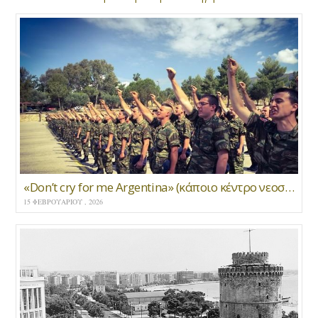
«Don’t cry for me Argentina» (κάποιο κέντρο νεοσυλλέκτων 1986) * Νίκος Χαρτοματσίδης
15 ΦΕΒΡΟΥΑΡΊΟΥ , 2026