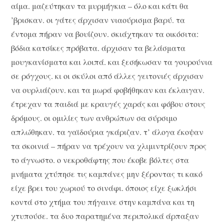
αίμα. μαζεύτηκαν τα μυρμήγκια – όλο και κάτι θα
’βρισκαν. οι γάτες άρχισαν νιαούρισμα βαρύ. τα
έντομα πήραν να βουίζουν. σκιάχτηκαν τα οικόσιτα:
βόδια κατσίκες πρόβατα. άρχισαν τα βελάσματα
μουγκανίσματα και λοιπά. και ξεσήκωσαν τα γουρούνια
σε ρόγχους. κι οι σκύλοι από άλλες γειτονιές άρχισαν
να ουρλιάζουν. και τα μωρά φοβήθηκαν και έκλαιγαν.
έτρεχαν τα παιδιά με κραυγές χαράς και φόβου στους
δρόμους. οι ομιλίες των ανθρώπων σα σύρσιμο
απλώθηκαν. τα γαϊδούρια γκάριζαν. τ’ άλογα έκοψαν
τα σκοινιά – πήραν να τρέχουν να χλιμιντρίζουν προς
το άγνωστο. ο νεκροθάφτης που έκοβε βόλτες στα
μνήματα χτύπησε τις καμπάνες μην ξέροντας τι κακό
είχε βρει του χωριού το σινάφι. όποιος είχε ξωκλήσι
κοντά στο χτήμα του πήγαινε στην καμπάνα και τη
χτυπούσε. τα δυο παρατημένα περιπολικά άρπαξαν