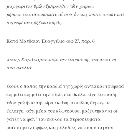
μαργαρίτας ὑμῶν ἔμπροσθεν τῶν χοίρων,
μήποτε καταπατήσωσιν αὐτοὺς ἐν τοῖς ποσὶν αὐτῶν καὶ
στραφέντες ῥήξωσιν ὑμᾶς.
Κατά Ματθαίον Ευαγγέλιο κεφ Ζ’, παρ. 6
πάτερ Χαράλαμπε κόψε την καρδιά της και πέτα τη
στα σκυλιά. .
έκοψε ο παπάς την καρδιά της χωρίς αντίο και τρυφερά
κομμάτι κομμάτι την τάισε στο σκύλο. είχε έκφραση
τόσο γαλήνια την ώρα εκείνη. ο σκύλος έτρωγε κι
έκλαιγε. κάτι μέσα του κλωτσούσε. μαζεύτηκαν κι οι
γάτες να φάν’ του σκύλου τα περισσεύματα.
μαζεύτηκαν σφήκες και μέλισσες να πιουν το ρέον