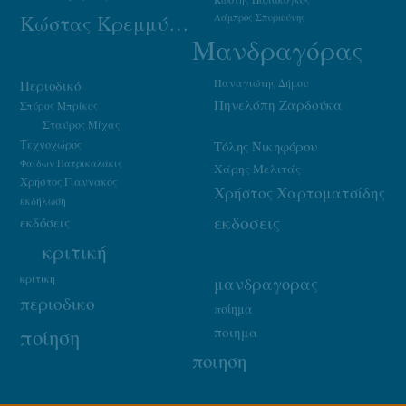
Κώστας Κρεμμύδας
Λάμπρος Σπυριούνης
Μανδραγόρας
Παναγιώτης Δήμου
Περιοδικό
Πηνελόπη Ζαρδούκα
Σπύρος Μπρίκος
Σταύρος Μίχας
Τεχνοχώρος
Τόλης Νικηφόρου
Φαίδων Πατρικαλάκις
Χάρης Μελιτάς
Χρήστος Γιαννακός
Χρήστος Χαρτοματσίδης
εκδήλωση
εκδοσεις
εκδόσεις
κριτική
κριτικη
μανδραγορας
περιοδικο
ποίημα
ποιημα
ποίηση
ποιηση