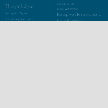
Ελένη Γούλα
Ημερολόγιο
Ιάσων Δεπούντης
Κατερίνα Ζησάκη
Κατερίνα Παναγιωτοπούλου
Κλεονίκη Δρούγκα
Κωστής Παπακόγκος
Κώστας Κρεμμύδας
Λάμπρος Σπυριούνης
Μανδραγόρας
Παναγιώτης Δήμου
Περιοδικό
Πηνελόπη Ζαρδούκα
Σπύρος Μπρίκος
Σταύρος Μίχας
Τεχνοχώρος
Τόλης Νικηφόρου
Φαίδων Πατρικαλάκις
Χάρης Μελιτάς
Χρήστος Γιαννακός
Χρήστος Χαρτοματσίδης
εκδήλωση
εκδοσεις
εκδόσεις
κριτική
κριτικη
μανδραγορας
περιοδικο
ποίημα