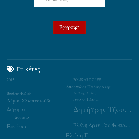
Ετικέτες
2015
POLIS ART CAFE
Απόστολος Παλιεράκης
Βασίλης Φαϊτάς
Βασίλης Λαδάς
Γιώργος Πέππας
Δήμος Χλωπτσιούδης
Δημήτρης Τζουμάκας
Διήγημα
Δοκίμιο
Ελένη Αρτεμίου-Φωτιάδου
Εικόνες
Ελένη Γ.