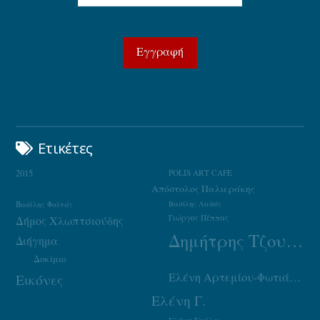
Ετικέτες
2015
POLIS ART CAFE
Απόστολος Παλιεράκης
Βασίλης Φαϊτάς
Βασίλης Λαδάς
Γιώργος Πέππας
Δήμος Χλωπτσιούδης
Δημήτρης Τζουμάκας
Διήγημα
Δοκίμιο
Ελένη Αρτεμίου-Φωτιάδου
Εικόνες
Ελένη Γ.