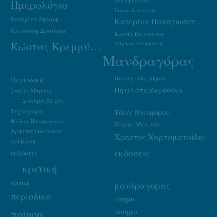
Ελένη Γούλα
Ημερολόγιο
Ιάσων Δεπούντης
Κατερίνα Ζησάκη
Κατερίνα Παναγιωτοπούλου
Κλεονίκη Δρούγκα
Κωστής Παπακόγκος
Κώστας Κρεμμύδας
Λάμπρος Σπυριούνης
Μανδραγόρας
Παναγιώτης Δήμου
Περιοδικό
Πηνελόπη Ζαρδούκα
Σπύρος Μπρίκος
Σταύρος Μίχας
Τεχνοχώρος
Τόλης Νικηφόρου
Φαίδων Πατρικαλάκις
Χάρης Μελιτάς
Χρήστος Γιαννακός
Χρήστος Χαρτοματσίδης
εκδήλωση
εκδοσεις
εκδόσεις
κριτική
κριτικη
μανδραγορας
περιοδικο
ποίημα
ποιημα
ποίηση