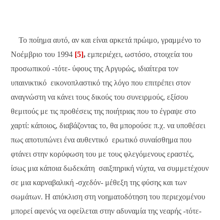
Το ποίημα αυτό, αν και είναι αρκετά πρώιμο, γραμμένο το
Νοέμβριο του 1994
[5]
,
εμπεριέχει, ωστόσο, στοιχεία του
προσωπικού -τότε- ύφους της Αργυρώς, ιδιαίτερα τον
υπαινικτικό εικονοπλαστικό της λόγο που επιτρέπει στον
αναγνώστη να κάνει τους δικούς του συνειρμούς, εξίσου
θεμιτούς με τις προθέσεις της ποιήτριας που το έγραψε στο
χαρτί: κάποιος, διαβάζοντας το, θα μπορούσε π.χ. να υποθέσει
πως αποτυπώνει ένα αυθεντικό ερωτικό συναίσθημα που
φτάνει στην κορύφωση του με τους φλεγόμενους εραστές,
ίσως μια κάποια δωδεκάτη σαιξπηρική νύχτα, να συμμετέχουν
σε μια καρναβαλική -σχεδόν- μέθεξη της φύσης και των
σωμάτων. Η απόκλιση στη νοηματοδότηση του περιεχομένου
μπορεί αφενός να οφείλεται στην αδυναμία της νεαρής -τότε-