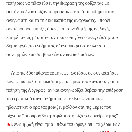
ποιήτριας να τιθασεύσει την έκφραση της ορίζοντας με
σαφήνεια έναν ορίζοντα προσδοκιών από το ποίημα στον
αναγνώστη κα΄τα τη διαδικασία της ανάγνωσης, μπορεί
αφετέρου να υπήρξε, όμως, και συνειδητή της επιλογή,
επιτρέποντας μ’ αυτόν τον τρόπο να γίνει ο αναγνώστης συν-
δημιουργός του νοήματος σ’ ένα πιο ρευστό πλαίσιο
συνειρμών και συμβολικών αναπαραστάσεων.
Από τις δύο πιθανές ερμηνείες, ωστόσο, ας συγκρατήσει
κανείς πιο πολύ τη βίωση της εμπειρίας του θανάτου, γιατί η
ποίηση της Αργυρώς, αν και αναγνωρίζει βέβαια την επίδραση
του ερωτικού συναισθήματος, δεν είναι -εντούτοις-
ηδονιστική: ο έρωτας μοιάζει μάλλον σαν τις μέρες που
ρίχνουν “τα απροσδόκητα φώτα στη ρίζα των ονείρων μας”
[6]
, ενώ η ζωή είναι “μια μπάλα που ‘φυγε απ’ τα χέρια των