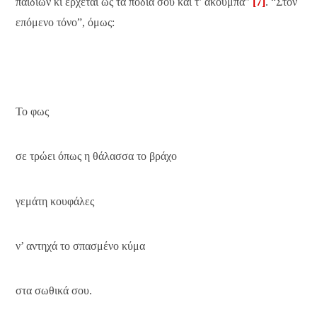
παιδιών κι έρχεται ως τα πόδια σου και τ’ ακουμπά”
[7]
. “Στον
επόμενο τόνο”, όμως:
Το φως
σε τρώει όπως η θάλασσα το βράχο
γεμάτη κουφάλες
ν’ αντηχά το σπασμένο κύμα
στα σωθικά σου.