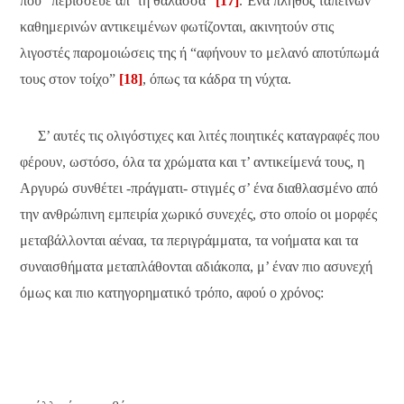
που “περίσσευε απ’ τη θάλασσα”
[17]
. Ένα πλήθος ταπεινών
καθημερινών αντικειμένων φωτίζονται, ακινητούν στις
λιγοστές παρομοιώσεις της ή “αφήνουν το μελανό αποτύπωμά
τους στον τοίχο”
[18]
, όπως τα κάδρα τη νύχτα.
Σ’ αυτές τις ολιγόστιχες και λιτές ποιητικές καταγραφές που
φέρουν, ωστόσο, όλα τα χρώματα και τ’ αντικείμενά τους, η
Αργυρώ συνθέτει -πράγματι- στιγμές σ’ ένα διαθλασμένο από
την ανθρώπινη εμπειρία χωρικό συνεχές, στο οποίο οι μορφές
μεταβάλλονται αέναα, τα περιγράμματα, τα νοήματα και τα
συναισθήματα μεταπλάθονται αδιάκοπα, μ’ έναν πιο ασυνεχή
όμως και πιο κατηγορηματικό τρόπο, αφού ο χρόνος: