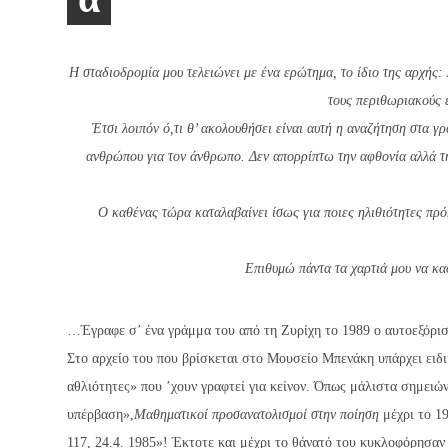
H σταδιοδρομία μου τελειώνει με ένα ερώτημα, το ίδιο της αρχής:
τους περιθωριακούς 
Έτσι λοιπόν ό,τι θ’ ακολουθήσει είναι αυτή η αναζήτηση στα 
ανθρώπου για τον άνθρωπο. Δεν απορρίπτω την αφθονία αλλά τ
O καθένας τώρα καταλαβαίνει ίσως για ποιες ηλιθιότητες πρό
Eπιθυμώ πάντα τα χαρτιά μου να κα
…Έγραφε σ’ ένα γράμμα του από τη Ζυρίχη το 1989 ο αυτοεξόρισ
Στο αρχείο του που βρίσκεται στο Μουσείο Μπενάκη υπάρχει ειδι
αθλιότητες» που ’χουν γραφτεί για κείνον. Όπως μάλιστα σημειώ
υπέρβαση»,
Μαθηματικοί προσανατολισμοί στην ποίηση
μέχρι το 19
117, 24.4. 1985»! Έκτοτε και μέχρι το θάνατό του κυκλοφόρησαν 