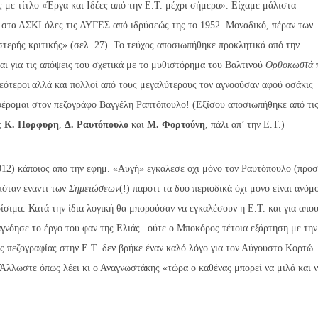
 με τίτλο «Έργα και Ιδέες από την Ε.Τ. μέχρι σήμερα». Είχαμε μάλιστα
 στα ΑΣΚΙ όλες τις ΑΥΓΕΣ από ιδρύσεώς της το 1952. Μοναδικό, πέραν των
τερής κριτικής» (σελ. 27). Το τεύχος αποσιωπήθηκε προκλητικά από την
αι για τις απόψεις του σχετικά με το μυθιστόρημα του Βαλτινού
Ορθοκωστά
.
εότεροι
αλλά και πολλοί από τους μεγαλύτερους τον αγνοούσαν αφού οσάκις
αφέρομαι στον πεζογράφο Βαγγέλη Ραπτόπουλο! (Εξίσου αποσιωπήθηκε από τι
ς
Κ. Πορφυρη
,
Δ. Ραυτόπουλο
και
Μ. Φορτούνη
, πάλι απ’ την Ε.Τ.)
012) κάποιος από την εφημ. «Αυγή» εγκάλεσε όχι μόνο τον Ραυτόπουλο (προ
πόταν έναντι των
Σημειώσεων
(!) παρότι τα δύο περιοδικά όχι μόνο είναι ανόμ
κρίσιμα. Κατά την ίδια λογική θα μπορούσαν να εγκαλέσουν η Ε.Τ. και για απο
αγνόησε το έργο του φαν της Ελιάς –ούτε ο Μποκόρος τέτοια εξάρτηση με την
ς πεζογραφίας στην Ε.Τ. δεν βρήκε έναν καλό λόγο για τον Αύγουστο Κορτώ·
 (Άλλωστε όπως λέει κι ο Αναγνωστάκης «τώρα ο καθένας μπορεί να μιλά και 