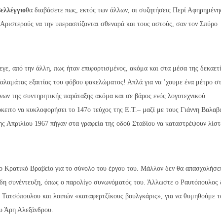
ελλέγγιο
θα διαβάσετε πως, εκτός των άλλων, οι συζητήσεις Περί Αφηρημένη
 Αριστερούς να την υπερασπίζονται σθεναρά και τους αστούς, σαν τον Σπύρο
εγε, από την άλλη, πως ήταν επιφορτισμένος, ακόμα και στα μέσα της δεκαετ
Καλαμάτας εξαιτίας του φόβου φακελώματος! Απλά για να ’χουμε ένα μέτρο στ
ένων της συντηρητικής παράταξης ακόμα και σε βάρος ενός λογοτεχνικού
κειτο να κυκλοφορήσει το 147ο τεύχος της Ε.Τ.– μαζί με τους Γιάννη Βαλαβ
ης Απριλίου 1967 πήγαν στα γραφεία της οδού Σταδίου να καταστρέψουν λίστ
 Κρατικό Βραβείο για το σύνολο του έργου του. Μάλλον δεν θα απασχολήσει
ιδη συνέντευξη, όπως ο παρολίγο συνωνόματός του. Άλλωστε ο Ραυτόπουλος 
, Τατσόπουλου και λοιπών «καταφερτζίκους βουλγκάρις», για να θυμηθούμε τ
υ Άρη Αλεξάνδρου.