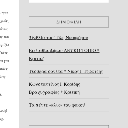
ώτημα.
ωχούς,
ΔΗΜΟΦΙΛΗ
πάντα;
3 βιβλία του Τόλη Νικηφόρου
ας του
νωρίζω
Ευσταθία Δήμου ΛΕΥΚΟ ΤΟΠΙΟ *
έσεις.
Κριτική
ια για
ισίες.
Τέσσερα σονέτα * Νίκος Ι. Τζώρτζης
τέλος…
Κωνσταντίνος Ι. Κορίδης
Βραχυγραφίες * Κριτική
).
Τα πέντε «κλικ» του φακού
ιακή)
τχ.