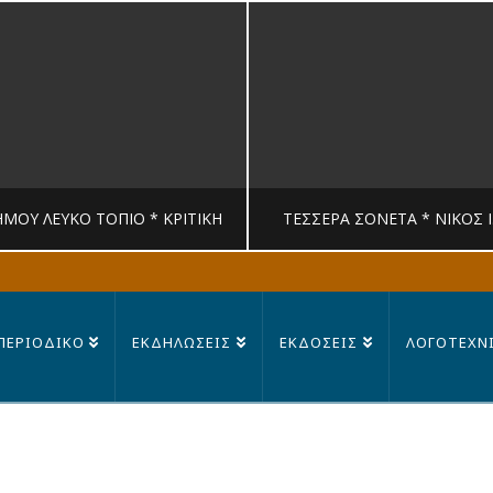
ΉΜΟΥ ΛΕΥΚΟ ΤΟΠΙΟ * ΚΡΙΤΙΚΉ
ΤΈΣΣΕΡΑ ΣΟΝΈΤΑ * ΝΊΚΟΣ 
MANDRAGORAS
MANDRAGORAS
ΠΕΡΙΟΔΙΚΟ
ΕΚΔΗΛΩΣΕΙΣ
ΕΚΔΟΣΕΙΣ
ΛΟΓΟΤΕΧΝ
ΙΤΙΚΉ, ΛΟΓΟΤΕΧΝΊΑ
ΠΟΊΗΣΗ
23 ΙΟΥΛΊΟΥ, 2026
14 ΙΟΥΛΊΟΥ, 202