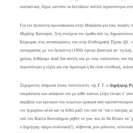
ουσιαστικά, δίχως ωστόσο να διστάζουν πολλοί περισσότεροι είτε
Για τον Δεπούντη πρωτοάκουσα στην
Μπαλάντα για τους ποιητές π
Μιχάλης Κατσαρός. Στη συνέχεια τον έμαθα από τις δημοσιεύσεις
Κέρκυρας στις ανταποκρίσεις του στην
Επιθεώρηση Τέχνης
(βλ. τ
συνεργασίας με τον Δεπούντη (1994) έφευγε βιαστικά απ’ τη ζωή
χρόνια, δεθήκαμε άπαξ δια παντός και με τους υπόλοιπους του περ
περισσότερο η τέχνη για την Αριστερά ή θα είναι ελεύθερη, πολυ
Ξεχωριστός ανάμεσά στους συντελεστές της Ε.Τ. ο
Δημήτρης Ρ
υπεράσπιση των απόψεών του με κάθε κόστος (λίγο έλειψε ν’ απο
ακρίβεια των κριτικών του κειμένων (μακριά από σχολαστικισμούς 
τον ξεχωρίσω αλλά και να δεθώ μαζί του σαν να ’ναι ο πατέρας μ
υπό του Κώστα Κοντοδήμου ρηθέν «ο γιος που δε θα θέλατε να ’χ
ο Δημήτρης όψιμο σταλινικό(!), κόβοντάς μου μάλιστα, τελευταία