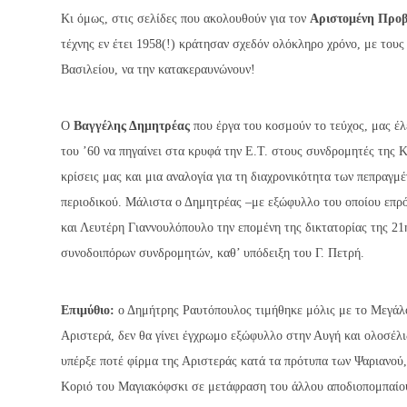
Κι όμως, στις σελίδες που ακολουθούν για τον
Αριστομένη Προβ
τέχνης εν έτει 1958(!) κράτησαν σχεδόν ολόκληρο χρόνο, με τους
Βασιλείου, να την κατακεραυνώνουν!
Ο
Βαγγέλης Δημητρέας
που έργα του κοσμούν το τεύχος, μας έλ
του ’60 να πηγαίνει στα κρυφά την Ε.Τ. στους συνδρομητές της 
κρίσεις μας και μια αναλογία για τη διαχρονικότητα των πεπραγμ
περιοδικού. Μάλιστα ο Δημητρέας –με εξώφυλλο του οποίου επρό
και Λευτέρη Γιαννουλόπουλο την επομένη της δικτατορίας της 21
συνοδοιπόρων συνδρομητών, καθ’ υπόδειξη του Γ. Πετρή.
Επιμύθιο:
ο Δημήτρης Ραυτόπουλος τιμήθηκε μόλις με το Μεγάλο
Αριστερά, δεν θα γίνει έγχρωμο εξώφυλλο στην Αυγή και ολοσέλ
υπέρξε ποτέ φίρμα της Αριστεράς κατά τα πρότυπα των Ψαριανού
Κοριό του Μαγιακόφσκι σε μετάφραση του άλλου αποδιοπομπαίο