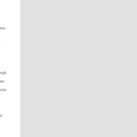
που
ς
σοχή
οια
υσία
να