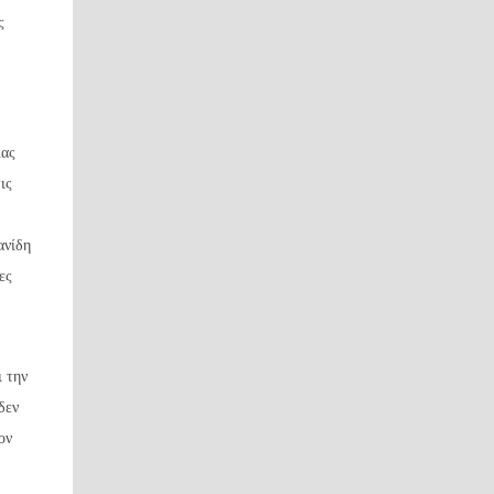
ς
ίας
ις
ανίδη
ες
 την
δεν
ον