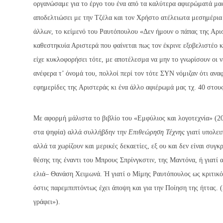
οργανώσαμε για το έργο του ένα από τα καλύτερα αφιερώματά μας
αποδελτιώσει με την Τζέλα και τον Χρήστο ατέλειωτα μεσημέρια
άλλων, το κείμενό του Ραυτόπουλου «Δεν ήμουν ο πάπας της Αρισ
καθεστηκυία Αριστερά που φαίνεται πως τον έκρινε εξοβελιστέο κ
είχε κυκλοφορήσει τότε, με αποτέλεσμα να μην το γνωρίσουν οι ν
ανέφερα τ’ όνομά του, πολλοί περί τον τότε ΣΥΝ νόμιζαν ότι αν
εφημερίδες της Αριστεράς κι ένα άλλο αφιέρωμά μας τχ. 40 στου
Με αφορμή μάλιστα το βιβλίο του «Εμφύλιος και λογοτεχνία» (2
στα ψηφία) αλλά συλλήβδην την
Επιθεώρηση Τέχνης
γιατί υπολει
αλλά τα χωρίζουν και μερικές δεκαετίες, εξ ου και δεν είναι συγ
θέσης της έναντι του Μπρους Σπρίνγκστιν, της Μαντόνα, ή γιατί 
ελιά– Θανάση Χειμωνά. Ή γιατί ο Μίμης Ραυτόπουλος ως κριτικό
όστις παρεμπιπτόντως έχει άποψη και για την Ποίηση της ήττας.
γράφει»).