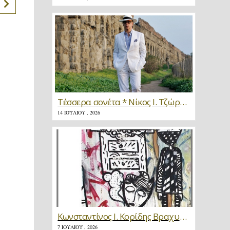
Τέσσερα σονέτα * Νίκος Ι. Τζώρτζης
14 ΙΟΥΛΊΟΥ , 2026
Κωνσταντίνος Ι. Κορίδης Βραχυγραφίες * Κριτική
7 ΙΟΥΛΊΟΥ , 2026