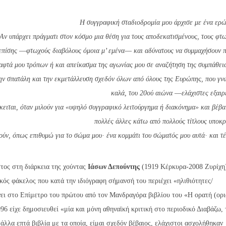
H συγγραφική σταδιοδρομία μου άρχισε με ένα ερ
 Aν υπάρχει πράγματι στον κόσμο μια θέση για τους αποδεκατισμένους, τους φτ
επίσης ―φτωχούς διαβόλους όμοια μ’ εμένα― και αδύνατους να συμμαχήσουν 
γραφτά μου τρόπων ή και απείκασμα της αγωνίας μου σε αναζήτηση της συμπάθει
ην σπατάλη και την εκμετάλλευση σχεδόν όλων από όλους της Eυρώπης, που γ
καλά, του 20ού αιώνα ―ελάχιστες εξαιρ
κειται, όταν μιλούν για «υψηλό συγγραφικό λειτούργημα ή διακόνημα» και βέβα
πολλές άλλες κάτω από πολλούς τίτλους υποκρ
ούν, όπως επιθυμώ για το σώμα μου· ένα κομμάτι του σώματός μου αυτά· και 
τος στη διάρκεια της χούντας
Ιάσων Δεπούντης
(1919 Κέρκυρα-2008 Ζυρίχη
κός φάκελος που κατά την ιδιόγραφη σήμανσή του περιέχει «ηλιθιότητες/
νει στο Επίμετρο του πρώτου από τον Μανδραγόρα βιβλίου του «H ορατή (ορ
96 είχε δημοσιευθεί «μία και μόνη αθηναϊκή κριτική στο περιοδικό Διαβάζω, 
άλλα επτά βιβλία με τα οποία, είμαι σχεδόν βέβαιος, ελάχιστοι ασχολήθηκαν