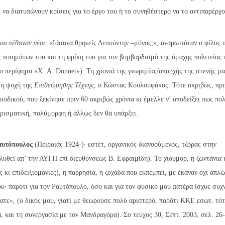
 να διατυπώνουν κρίσεις για το έργο του ή το συνηθέστερο να το αντιπαρέρχο
ου πέθαναν νέοι
: «Ιάσονα θρηνείς Δεπούντην –μόνος;», αναρωτιόταν ο φίλος 
 ποιημάτων του και τη φρίκη του για τον βομβαρδισμό της άμαχης πολιτείας 
ο περίφημο «Χ. A. Donnet»). Τη χρονιά της γνωριμίας/απαρχής της στενής μ
, η ψυχή της
Επιθεώρησης Τέχνης
, ο Κώστας Κουλουφάκος. Τότε ακριβώς, πρι
ιοδικού, που ξεκίνησε πριν 60 ακριβώς χρόνια κι έμελλε ν’ αποδείξει πως πο
πρισματική, πολύμορφη ή άλλως δεν θα υπάρξει.
αυτόπουλος
(Πειραιάς 1924-)· εστέτ, οργανικός διανοούμενος, τζόρας στην
λυθεί απ’ την ΑΥΓΗ επί διευθύνσεως Β. Εφραιμίδη). Το χιούμορ, η ζωντάνια 
κι επιδειξιομανίες), η παρρησία, η ζοχάδα που εκπέμπει, με έκαναν όχι απλώ
ου· παρότι για τον Ραυτόπουλο, όσο και για τον φυσικό μου πατέρα ίσχυε συχ
ατε», (ο δικός μου, γιατί με θεωρούσε πολύ αριστερό, παρότι ΚΚΕ εσωτ. τότ
, και τη συνεργασία με τον Μανδραγόρα). Σο τεύχος 30, Σεπτ. 2003, σελ. 26