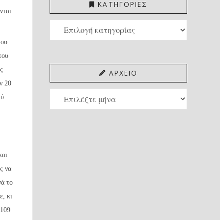
ΚΑΤΗΓΟΡΙΕΣ
νται.
ΚΑΤΗΓΟΡΙΕΣ
του
του
ας
ΑΡΧΕΙΟ
ν 20
ΑΡΧΕΙΟ
λύ
και
ς να
νά το
ε, κι
-109