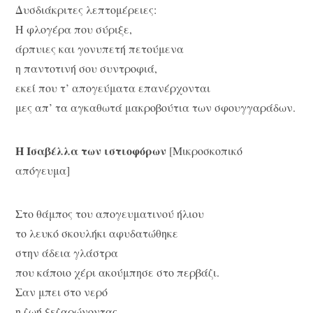
Δυσδιάκριτες λεπτομέρειες:
Η φλογέρα που σύριξε,
άρπυιες και γονυπετή πετούμενα
η παντοτινή σου συντροφιά,
εκεί που τ’ απογεύματα επανέρχονται
μες απ’ τα αγκαθωτά μακροβούτια των σφουγγαράδων.
Η Ισαβέλλα των ιστιοφόρων
[Μικροσκοπικό
απόγευμα]
Στο θάμπος του απογευματινού ήλιου
το λευκό σκουλήκι αφυδατώθηκε
στην άδεια γλάστρα
που κάποιο χέρι ακούμπησε στο περβάζι.
Σαν μπει στο νερό
η ζωή ξεζαρώνοντας