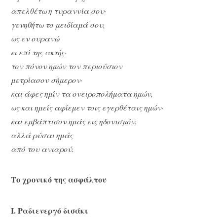
απελθέτω η τυραννία σου·
γενηθήτω το μειδίαμά σου,
ως εν ουρανώ
κι επί της ακτής·
τον πόνον ημών τον περιούσιον
μετρίασον σήμερον·
και άφες ημίν τα ονειροπολήματα ημών,
ως και ημείς αφίεμεν τοις εγερθέταις ημών·
και εμβάπτισον ημάς εις ηδονισμόν,
αλλά ρύσαι ημάς
από του ανιαρού.
Το χρονικό της ασφάλτου
Ι. Ραδιενεργό δισάκι