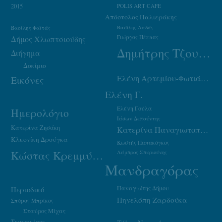
2015
POLIS ART CAFE
Απόστολος Παλιεράκης
Βασίλης Φαϊτάς
Βασίλης Λαδάς
Γιώργος Πέππας
Δήμος Χλωπτσιούδης
Δημήτρης Τζουμάκας
Διήγημα
Δοκίμιο
Ελένη Αρτεμίου-Φωτιάδου
Εικόνες
Ελένη Γ.
Ελένη Γούλα
Ημερολόγιο
Ιάσων Δεπούντης
Κατερίνα Ζησάκη
Κατερίνα Παναγιωτοπούλου
Κλεονίκη Δρούγκα
Κωστής Παπακόγκος
Κώστας Κρεμμύδας
Λάμπρος Σπυριούνης
Μανδραγόρας
Παναγιώτης Δήμου
Περιοδικό
Πηνελόπη Ζαρδούκα
Σπύρος Μπρίκος
Σταύρος Μίχας
Τεχνοχώρος