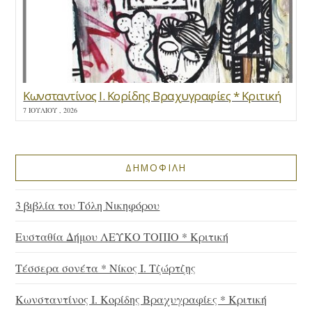
Κωνσταντίνος Ι. Κορίδης Βραχυγραφίες * Κριτική
7 ΙΟΥΛΊΟΥ , 2026
ΔΗΜΟΦΙΛΗ
3 βιβλία του Τόλη Νικηφόρου
Ευσταθία Δήμου ΛΕΥΚΟ ΤΟΠΙΟ * Κριτική
Τέσσερα σονέτα * Νίκος Ι. Τζώρτζης
Κωνσταντίνος Ι. Κορίδης Βραχυγραφίες * Κριτική