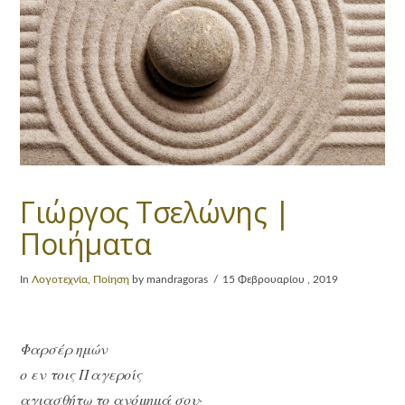
Γιώργος Τσελώνης |
Ποιήματα
In
Λογοτεχνία
,
Ποίηση
by mandragoras
15 Φεβρουαρίου , 2019
Φαρσέρ ημών
ο εν τοις Παγεροίς
αγιασθήτω το ανόμημά σου·