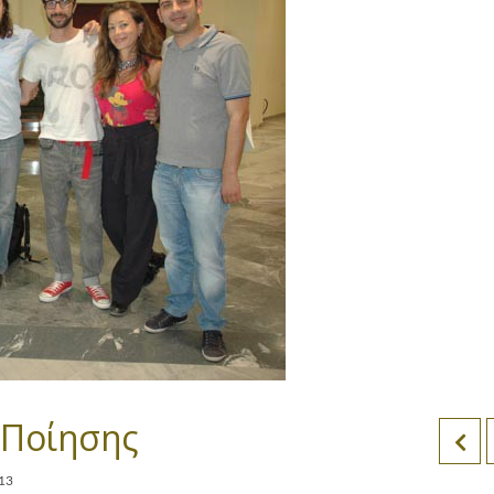
 Ποίησης
013