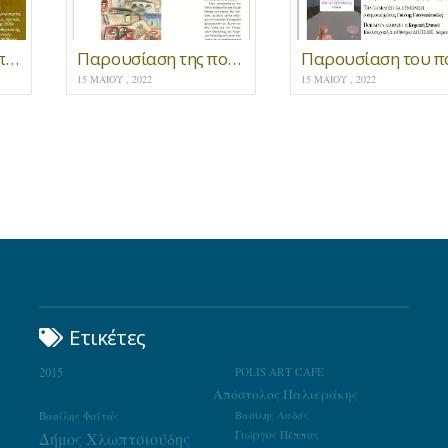
“Χρηματιστήριον εποχών” * Παρουσίαση βιβλίου
Παρουσίαση της ποιητικής συλλογής ‘η ηχώ της μνήμης’
15 ΜΑΪ́ΟΥ , 2022
15 ΜΑΪ́ΟΥ , 2022
Ετικέτες
2015
POLIS ART CAFE
Απόστολος Παλιεράκης
Βασίλης Φαϊτάς
Βασίλης Λαδάς
Γιώργος Πέππας
Δήμος Χλωπτσιούδης