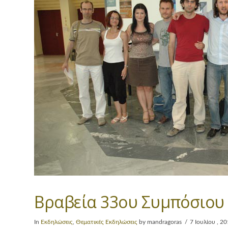
Βραβεία 33ου Συμπόσιου
In
Εκδηλώσεις
,
Θεματικές Εκδηλώσεις
by mandragoras
7 Ιουλίου , 2