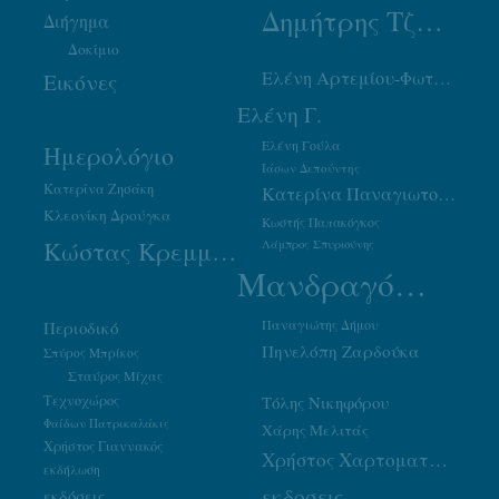
Δημήτρης Τζουμάκας
Διήγημα
Δοκίμιο
Ελένη Αρτεμίου-Φωτιάδου
Εικόνες
Ελένη Γ.
Ελένη Γούλα
Ημερολόγιο
Ιάσων Δεπούντης
Κατερίνα Ζησάκη
Κατερίνα Παναγιωτοπούλου
Κλεονίκη Δρούγκα
Κωστής Παπακόγκος
Κώστας Κρεμμύδας
Λάμπρος Σπυριούνης
Μανδραγόρας
Παναγιώτης Δήμου
Περιοδικό
Πηνελόπη Ζαρδούκα
Σπύρος Μπρίκος
Σταύρος Μίχας
Τεχνοχώρος
Τόλης Νικηφόρου
Φαίδων Πατρικαλάκις
Χάρης Μελιτάς
Χρήστος Γιαννακός
Χρήστος Χαρτοματσίδης
εκδήλωση
εκδοσεις
εκδόσεις