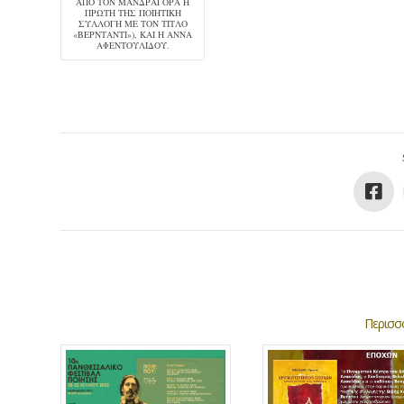
ΑΠΌ ΤΟΝ ΜΑΝΔΡΑΓΌΡΑ Η
ΠΡΏΤΗ ΤΗΣ ΠΟΙΗΤΙΚΉ
ΣΥΛΛΟΓΉ ΜΕ ΤΟΝ ΤΊΤΛΟ
«ΒΕΡΝΤΆΝΤΙ»), ΚΑΙ Η ΆΝΝΑ
ΑΦΕΝΤΟΥΛΊΔΟΥ.
Περισσό