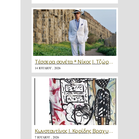
Τέσσερα σονέτα * Νίκος Ι. Τζώρτζης
14 ΙΟΥΛΊΟΥ , 2026
Κωνσταντίνος Ι. Κορίδης Βραχυγραφίες * Κριτική
7 ΙΟΥΛΊΟΥ , 2026