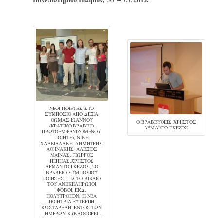
Πανεπιστημίου Πατρών, 5/7 – 7/7/2013.
ΝΈΟΙ ΠΟΙΗΤΈΣ ΣΤΟ
ΣΥΜΠΌΣΙΟ ΑΠΌ ΔΕΞΙΆ
ΘΩΜΆΣ ΙΩΆΝΝΟΥ
Ο ΒΡΑΒΕΥΘΕΊΣ ΧΡΉΣΤΟΣ
(ΚΡΑΤΙΚΌ ΒΡΑΒΕΊΟ
ΑΡΜΆΝΤΟ ΓΚΈΖΟΣ
ΠΡΩΤΟΕΜΦΑΝΙΖΌΜΕΝΟΥ
ΠΟΙΗΤΉ), ΝΊΚΗ
ΧΑΛΚΙΑΔΆΚΗ, ΔΗΜΉΤΡΗΣ
ΑΘΗΝΆΚΗΣ, ΑΛΈΞΙΟΣ
ΜΆΙΝΑΣ, ΓΙΏΡΓΟΣ
ΠΈΠΠΑΣ,ΧΡΉΣΤΟΣ
ΑΡΜΆΝΤΟ ΓΚΈΖΟΣ, 2Ο
ΒΡΑΒΕΊΟ ΣΥΜΠΟΣΊΟΥ
ΠΟΊΗΣΗΣ, ΓΙΑ ΤΟ ΒΙΒΛΊΟ
ΤΟΥ ΑΝΕΚΠΛΉΡΩΤΟΙ
ΦΌΒΟΙ, ΕΚΔ.
ΠΟΛΎΤΡΟΠΟΝ, Η ΝΈΑ
ΠΟΙΉΤΡΙΑ ΕΥΤΈΡΠΗ
ΚΩΣΤΑΡΈΛΗ (ΕΝΤΌΣ ΤΩΝ
ΗΜΕΡΏΝ ΚΥΚΛΟΦΟΡΕΊ