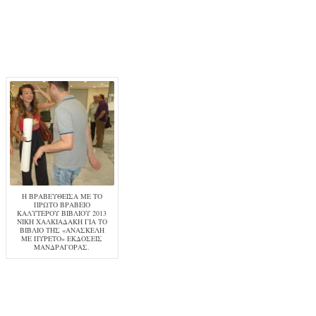
Η ΒΡΑΒΕΥΘΕΊΣΑ ΜΕ ΤΟ
ΠΡΏΤΟ ΒΡΑΒΕΊΟ
ΚΑΛΎΤΕΡΟΥ ΒΙΒΛΊΟΥ 2013
ΝΊΚΗ ΧΑΛΚΙΑΔΆΚΗ ΓΙΑ ΤΟ
ΒΙΒΛΊΟ ΤΗΣ «ΑΝΆΣΚΕΛΗ
ΜΕ ΠΥΡΕΤΌ» ΕΚΔΌΣΕΙΣ
ΜΑΝΔΡΑΓΌΡΑΣ.