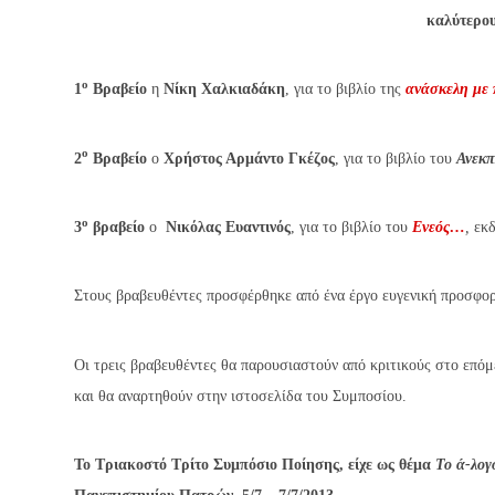
καλύτερου
ο
1
Βραβείο
η
Νίκη Χαλκιαδάκη
, για το βιβλίο της
ανάσκελη με 
ο
2
Βραβείο
ο
Χρήστος Αρμάντο Γκέζος
, για το βιβλίο του
Ανεκπ
ο
3
βραβείο
ο
Νικόλας Ευαντινός
, για το βιβλίο του
Ενεός…
,
εκδ
Στους βραβευθέντες προσφέρθηκε από ένα έργο ευγενική προσφ
Οι τρεις βραβευθέντες θα παρουσιαστούν από κριτικούς στο επόμ
και θα αναρτηθούν στην ιστοσελίδα του Συμποσίου.
Το Τριακοστό Τρίτο Συμπόσιο Ποίησης, είχε ως θέμα
Το ά-λογ