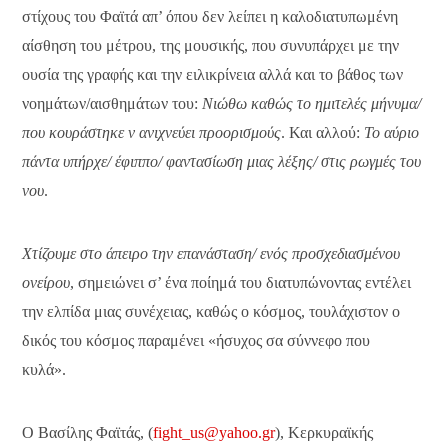
στίχους του Φαϊτά απ’ όπου δεν λείπει η καλοδιατυπωμένη
αίσθηση του μέτρου, της μουσικής, που συνυπάρχει με την
ουσία της γραφής και την ειλικρίνεια αλλά και το βάθος των
νοημάτων/αισθημάτων του:
Νιώθω καθώς το ημιτελές μήνυμα/
που κουράστηκε ν ανιχνεύει προορισμούς
. Και αλλού:
Το αύριο
πάντα υπήρχε/ έφιππο/ φαντασίωση μιας λέξης/ στις ρωγμές του
νου
.
Χτίζουμε στο άπειρο την επανάσταση/ ενός προσχεδιασμένου
ονείρου
, σημειώνει σ’ ένα ποίημά του διατυπώνοντας εντέλει
την ελπίδα μιας συνέχειας, καθώς ο κόσμος, τουλάχιστον ο
δικός του κόσμος παραμένει «ήσυχος σα σύννεφο που
κυλά».
Ο Bασίλης Φαϊτάς, (
fight_us@yahoo.gr
), Κερκυραϊκής