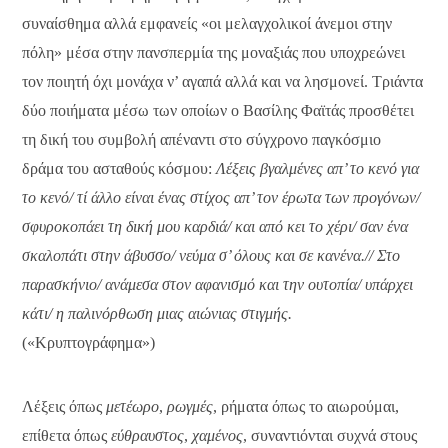
συναίσθημα αλλά εμφανείς «οι μελαγχολικοί άνεμοι στην
πόλη» μέσα στην πανσπερμία της μοναξιάς που υποχρεώνει
τον ποιητή όχι μονάχα ν’ αγαπά αλλά και να λησμονεί. Τριάντα
δύο ποιήματα μέσω των οποίων ο Βασίλης Φαϊτάς προσθέτει
τη δική του συμβολή απέναντι στο σύγχρονο παγκόσμιο
δράμα του ασταθούς κόσμου:
Λέξεις βγαλμένες απ’ το κενό για
το κενό/
τί άλλο είναι ένας στίχος απ’ τον έρωτα των προγόνων/
σφυροκοπάει τη δική μου καρδιά/
και από κει το χέρι/
σαν ένα
σκαλοπάτι στην άβυσσο/
νεύμα σ’ όλους και σε κανένα.//
Στο
παρασκήνιο/
ανάμεσα στον αφανισμό και την ουτοπία/
υπάρχει
κάτι/
η παλινόρθωση μιας αιώνιας στιγμής.
(«Κρυπτογράφημα»)
Λέξεις όπως
μετέωρο
,
ρωγμές
, ρήματα όπως το αιωρούμαι,
επίθετα όπως
εύθραυστος
,
χαμένος
, συναντιόνται συχνά στους