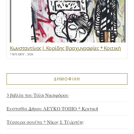
Κωνσταντίνος Ι. Κορίδης Βραχυγραφίες * Κριτική
7 ΙΟΥΛΊΟΥ , 2026
ΔΗΜΟΦΙΛΗ
3 βιβλία του Τόλη Νικηφόρου
Ευσταθία Δήμου ΛΕΥΚΟ ΤΟΠΙΟ * Κριτική
Τέσσερα σονέτα * Νίκος Ι. Τζώρτζης