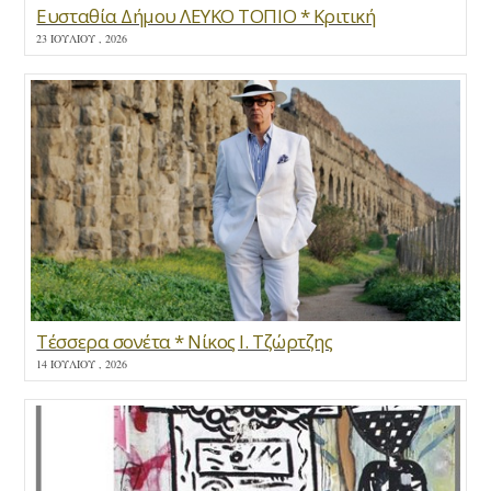
Ευσταθία Δήμου ΛΕΥΚΟ ΤΟΠΙΟ * Κριτική
23 ΙΟΥΛΊΟΥ , 2026
Τέσσερα σονέτα * Νίκος Ι. Τζώρτζης
14 ΙΟΥΛΊΟΥ , 2026