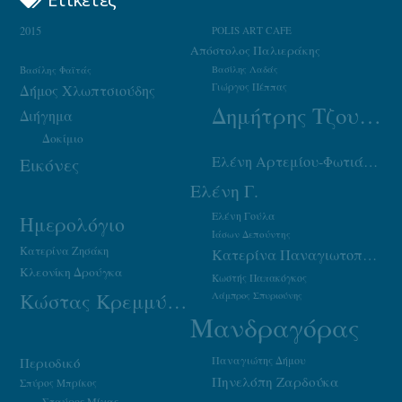
2015
POLIS ART CAFE
Απόστολος Παλιεράκης
Βασίλης Φαϊτάς
Βασίλης Λαδάς
Γιώργος Πέππας
Δήμος Χλωπτσιούδης
Δημήτρης Τζουμάκας
Διήγημα
Δοκίμιο
Ελένη Αρτεμίου-Φωτιάδου
Εικόνες
Ελένη Γ.
Ελένη Γούλα
Ημερολόγιο
Ιάσων Δεπούντης
Κατερίνα Ζησάκη
Κατερίνα Παναγιωτοπούλου
Κλεονίκη Δρούγκα
Κωστής Παπακόγκος
Κώστας Κρεμμύδας
Λάμπρος Σπυριούνης
Μανδραγόρας
Παναγιώτης Δήμου
Περιοδικό
Πηνελόπη Ζαρδούκα
Σπύρος Μπρίκος
Σταύρος Μίχας