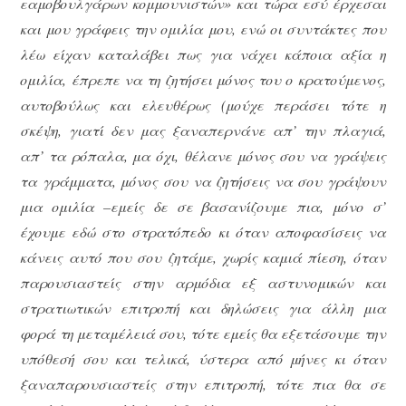
εαμοβουλγάρων κομμουνιστών» και τώρα εσύ έρχεσαι
και μου γράφεις την ομιλία μου, ενώ οι συντάκτες που
λέω είχαν καταλάβει πως για νάχει κάποια αξία η
ομιλία, έπρεπε να τη ζητήσει μόνος του ο κρατούμενος,
αυτοβούλως και ελευθέρως (μούχε περάσει τότε η
σκέψη, γιατί δεν μας ξαναπερνάνε απ’ την πλαγιά,
απ’ τα ρόπαλα, μα όχι, θέλανε μόνος σου να γράψεις
τα γράμματα, μόνος σου να ζητήσεις να σου γράψουν
μια ομιλία –εμείς δε σε βασανίζουμε πια, μόνο σ’
έχουμε εδώ στο στρατόπεδο κι όταν αποφασίσεις να
κάνεις αυτό που σου ζητάμε, χωρίς καμιά πίεση, όταν
παρουσιαστείς στην αρμόδια εξ αστυνομικών και
στρατιωτικών επιτροπή και δηλώσεις για άλλη μια
φορά τη μεταμέλειά σου, τότε εμείς θα εξετάσουμε την
υπόθεσή σου και τελικά, ύστερα από μήνες κι όταν
ξαναπαρουσιαστείς στην επιτροπή, τότε πια θα σε