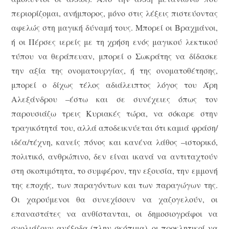
περιορίζομαι, ανήμπορος, μόνο στις λέξεις πιστεύοντας
αφελώς στη μαγική δύναμή τους. Μπορεί οι Βραχμάνοι,
ή οι Πέρσες ιερείς με τη χρήση ενός μαγικού λεκτικού
τύπου να θεράπευαν, μπορεί ο Σωκράτης να δίδασκε
την αξία της ονοματουργίας, ή της ονοματοθέτησης,
μπορεί ο δίχως τέλος αδιάλειπτος λόγος του Άρη
Αλεξάνδρου –έστω και σε συνέχειες όπως τον
παρουσιάζω τρεις Κυριακές τώρα, να σόκαρε στην
τραγικότητά του, αλλά αποδεικνύεται ότι καμιά φράση/
ιδέα/τέχνη, κανείς πόνος και κανένα λάθος –ιστορικό,
πολιτικό, ανθρώπινο, δεν είναι ικανά να αντιταχτούν
στη σκοπιμότητα, το συμφέρον, την εξουσία, την εμμονή
της εποχής, των παραγόντων και των παραγώγων της.
Οι χαρούμενοι θα συνεχίσουν να χαζογελούν, οι
επαναστάτες να ανθίστανται, οι δημοσιογράφοι να
σχολιάζουν ανέξοδα (πλην σκόπιμα), οι προκλητικοί να