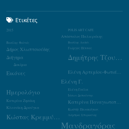
Ετικέτες
2015
POLIS ART CAFE
Απόστολος Παλιεράκης
Βασίλης Φαϊτάς
Βασίλης Λαδάς
Γιώργος Πέππας
Δήμος Χλωπτσιούδης
Δημήτρης Τζουμάκας
Διήγημα
Δοκίμιο
Ελένη Αρτεμίου-Φωτιάδου
Εικόνες
Ελένη Γ.
Ελένη Γούλα
Ημερολόγιο
Ιάσων Δεπούντης
Κατερίνα Ζησάκη
Κατερίνα Παναγιωτοπούλου
Κλεονίκη Δρούγκα
Κωστής Παπακόγκος
Κώστας Κρεμμύδας
Λάμπρος Σπυριούνης
Μανδραγόρας