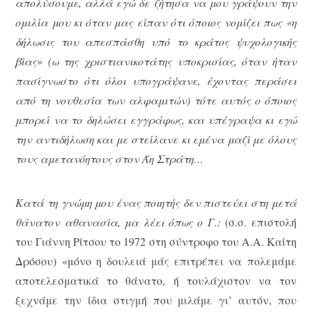
απολύσουμε, αλλά εγώ δε ζήτησα να μου γράψουν την
ομιλία μου κι όταν μας είπαν ότι όποιος νομίζει πως «η
δήλωσις του απεσπάσθη υπό το κράτος ψυχολογικής
βίας» (ω της χριστιανικοτάτης υποκρισίας, όταν ήταν
πασίγνωστο ότι όλοι υπογράψανε, έχοντας περάσει
από τη νουθεσία των αλφαμιτών) τότε αυτός ο όποιος
μπορεί να το δηλώσει εγγράφως, και υπέγραψα κι εγώ
την αντιδήλωση και με στείλανε κι εμένα μαζί με όλους
τους αμετανόητους στον Άη Στράτη…
Κατά τη γνώμη μου ένας ποιητής δεν πιστεύει στη μετά
θάνατον αθανασία, μα λέει όπως ο Γ.:
(σ.σ. επιστολή
του Γιάννη Ρίτσου το 1972 στη σύντροφο του Α.Α. Καίτη
Δρόσου) «μόνο η δουλειά μάς επιτρέπει να πολεμάμε
αποτελεσματικά το θάνατο, ή τουλάχιστον να τον
ξεχνάμε την ίδια στιγμή που μιλάμε γι’ αυτόν, που