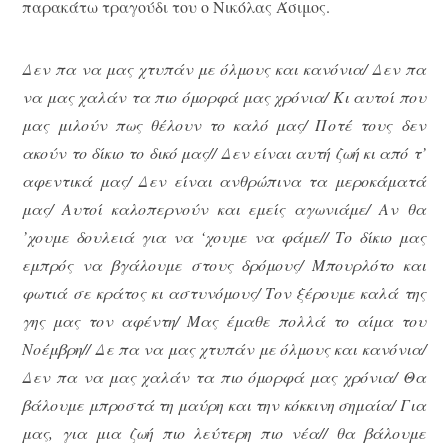
παρακάτω τραγούδι του ο Νικόλας Άσιμος.
Δεν πα να μας χτυπάν με όλμους και κανόνια
/ Δεν πα
να μας χαλάν τα πιο όμορφά μας χρόνια/ Κι αυτοί που
μας μιλούν πως θέλουν το καλό μας/ Ποτέ τους δεν
ακούν το δίκιο το δικό μας// Δεν είναι αυτή ζωή κι από τ’
αφεντικά μας/ Δεν είναι ανθρώπινα τα μεροκάματά
μας/ Αυτοί καλοπερνούν και εμείς αγωνιάμε/ Αν θα
’χουμε δουλειά για να ‘χουμε να φάμε// Το δίκιο μας
εμπρός να βγάλουμε στους δρόμους/ Μπουρλότο και
φωτιά σε κράτος κι αστυνόμους/ Τον ξέρουμε καλά της
γης μας τον αφέντη/ Μας έμαθε πολλά το αίμα του
Νοέμβρη// Δε πα να μας χτυπάν με όλμους και κανόνια/
Δεν πα να μας χαλάν τα πιο όμορφά μας χρόνια/ Θα
βάλουμε μπροστά τη μαύρη και την κόκκινη σημαία/ Για
μας, για μια ζωή πιο λεύτερη πιο νέα// θα βάλουμε