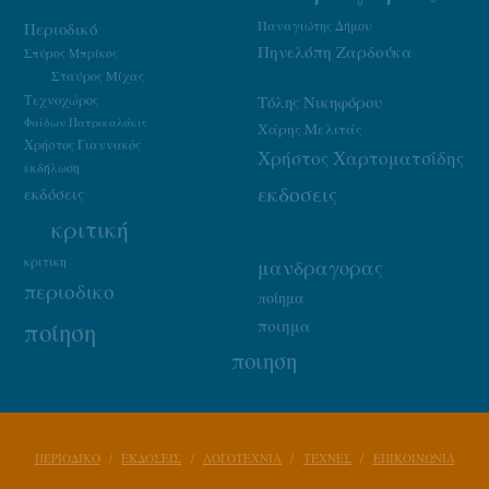
Παναγιώτης Δήμου
Περιοδικό
Πηνελόπη Ζαρδούκα
Σπύρος Μπρίκος
Σταύρος Μίχας
Τεχνοχώρος
Τόλης Νικηφόρου
Φαίδων Πατρικαλάκις
Χάρης Μελιτάς
Χρήστος Γιαννακός
Χρήστος Χαρτοματσίδης
εκδήλωση
εκδοσεις
εκδόσεις
κριτική
κριτικη
μανδραγορας
περιοδικο
ποίημα
ποιημα
ποίηση
ποιηση
ΠΕΡΙΟΔΙΚΟ
ΕΚΔΟΣΕΙΣ
ΛΟΓΟΤΕΧΝΙΑ
ΤΕΧΝΕΣ
ΕΠΙΚΟΙΝΩΝΙΑ