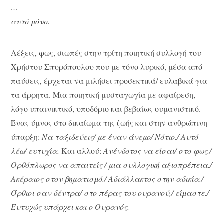
…
αυτό μόνο.
Λέξεις, φως, σιωπές στην τρίτη ποιητική συλλογή του
Χρήστου Σπυρόπουλου που με τόνο λυρικό, μέσα από
παύσεις, έρχεται να μιλήσει προσεκτικά/ ευλαβικά για
τα άρρητα. Μια ποιητική μυσταγωγία με αφαίρεση,
λόγο υπαινικτικό, υποδόριο και βεβαίως ουμανιστικό.
Ένας ύμνος στο δικαίωμα της ζωής και στην ανθρώπινη
ύπαρξη:
Να ταξιδεύεις/ με έναν άνεμο/ Νότιο./ Αυτό
λέω/ ευτυχία.
Και αλλού:
Ανένδοτος να είσαι/ στο φως./
Ορθόπλωρος να απαιτείς / μια συλλογική αξιοπρέπεια./
Ακέραιος στον βηματισμό./ Αδιάλλακτος στην αδικία./
Όρθιοι σαν δέντρα/ στο πέρας του ουρανού,/ είμαστε./
Ευτυχώς υπάρχει και ο Ουρανός.