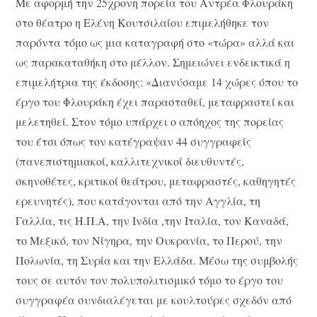
Με αφορμή την 25χρονη πορεία του Αντρέα Φλουράκη
στο θέατρο η Ελένη Κουτσιλαίου επιμελήθηκε τον
παρόντα τόμο ως μια καταγραφή στο «τώρα» αλλά και
ως παρακαταθήκη στο μέλλον. Σημειώνει ενδεικτικά η
επιμελήτρια της έκδοσης: «Διανύσαμε 14 χώρες όπου το
έργο του Φλουράκη έχει παρασταθεί, μεταφραστεί και
μελετηθεί. Στον τόμο υπάρχει ο απόηχος της πορείας
του έτσι όπως τον κατέγραψαν 44 συγγραφείς
(πανεπιστημιακοί, καλλιτεχνικοί διευθυντές,
σκηνοθέτες, κριτικοί θεάτρου, μεταφραστές, καθηγητές
ερευνητές), που κατάγονται από την Αγγλία, τη
Γαλλία, τις Η.Π.Α, την Ινδία ,την Ιταλία, τον Καναδά,
το Μεξικό, τον Νίγηρα, την Ουκρανία, το Περού, την
Πολωνία, τη Συρία και την Ελλάδα. Μέσω της συμβολής
τους σε αυτόν τον πολυπολιτισμικό τόμο το έργο του
συγγραφέα συνδιαλέγεται με κουλτούρες σχεδόν από