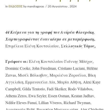
In
ΕΚΔΟΣΕΙΣ
by mandragoras
20 Αυγούστου , 2024
44 Κείμενα για τη γραφή του Ανδρέα Φλουράκη
,
,
Χαρτογραφώντας έναν κόσμο σε μεταμόρφωση
Συλλογικός Τόμος,
Επιμέλεια Ελένη Κουτσιλαίου,
Γράφουν οι:
Ελένη Κουτσιλαίου Γιάννης Μόσχος,
Dominic Cooke, John Freedman, Cristiano Luciani, Hélène
Zervas, Μισέλ Βόλκοβιτς, Μαριλένα Ζαρούλια, Βίκη
Αγγελάκη, Εμμανουέλα Λία, Μαρία Αθήνη, Alexi Kaye
Campbell, Gilda Tentorio, Fadi Skeiker, Rodo Vilalobos,
Athena Zeros, Ewa Szyler, Essen Osman, Keatan Jadhav,
Ndifor Eleves Funui, Lillian Viveros, Richard Twyman,
Αναστασία Ρεβή, Ρουμπίνη Μοσχοχωρίτη, Alex Chisholm,