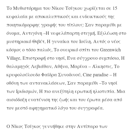
Το Μυθιστόρημα του Νίκου Τσίγκου χωρίζεται σε 15
κεφαλαία με αποκαλυπτικούς και ενδεικτικούς της
ποιητικόμορφης γραφής του τίτλους: Σαν παραμύθι με
όνομα, Αντιγόνη –Η νεφελόπαρτη στιγμή, Εξιλέωση στο
μυστηριακό Θιβέτ, Η γυναίκα του Ιούλη, Αυτός ο νέος
κόσμος ο τόσο παλιός, Το ονειρικό σπίτι του Greenwich
Village, Επιστροφή στο νησί, Ένα σύγχρονο συμπόσιο, Η
θαλαμηγός Λεβιάθαν, Αθήνα, Μαρίνα – Άλκηστις, Το
κρυφολούλουδο Φαίδρα Συνοδινού, Cine paradise – Η
οθόνη των αντανακλάσεων, Σαν παραμύθι –Το νησί
των Ιριδισμών, Η πιο ανεξίτηλη ερωτική ηλιοτυπία. Μια
αισιόδοξη ενατένιση της ζωής και του έρωτα μέσα από
τον μεστό αφηγηματικό λόγο του συγγραφέα.
Ο Νίκος Τσίγκος γεννήθηκε στην Αντίπαρο των