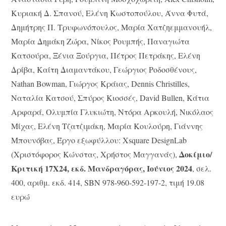
Κυριακή Δ. Σπανού, Ελένη Κωστοπούλου, Άννα Φυτά,
Δημήτρης Π. Τρυφωνόπουλος, Μαρία Χατζηεμμανουήλ,
Μαρία Δημάκη Ζώρα, Νίκος Ρουμπής, Παναγιώτα
Κατσούρα, Ξένια Ξούργια, Πέτρος Πετράκης, Ελένη
Δρίβα, Καίτη Διαμαντάκου, Γεώργιος Ροδοσθένους,
Nathan Bowman, Γιώργος Κράιας, Dennis Christilles,
Ναταλία Κατσού, Σπύρος Κιοσσές, David Bullen, Κάτια
Αρφαρά, Ολυμπία Γλυκιώτη, Ντόρα Αρκουλή, Νικόλαος
Μίχας, Ελένη Τζατζιμάκη, Μαρία Κουλούρη, Γιάννης
Μπουνόβας, Έργο εξωφύλλου: Xsquare DesignLab
Δοκίμιο/
(Χριστόφορος Κώνστας, Χρήστος Μαγγανάς),
Κριτική 17Χ24, εκδ. Μανδραγόρας, Ιούνιος 2024
, σελ.
400, αριθμ. εκδ. 414, SBN 978-960-592-197-2, τιμή 19.08
ευρώ