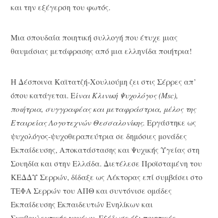
και την εξέγερση του φωτός.
Mια σπουδαία ποιητική συλλογή που έτυχε μιας
θαυμάσιας μετάφρασης από μια ελληνίδα ποιήτρια!
Η Δέσποινα Καϊτατζή-Χουλιούμη ζει στις Σέρρες απ’
όπου κατάγεται. Ε
ίναι
Κλινική Ψυχολόγος (Msc),
ποιήτρια, συγγραφέας και μεταφράστρια, μέλος της
Εταιρείας Λογοτεχνών Θεσσαλονίκης.
Εργάστηκε ως
ψυχολόγος-ψυχοθεραπεύτρια σε δημόσιες μονάδες
Εκπαίδευσης, Αποκατάστασης και Ψυχικής Υγείας στη
Σουηδία και στην Ελλάδα. Διετέλεσε Προϊσταμένη του
ΚΕΔΔΥ Σερρών, δίδαξε ως Λέκτορας επί συμβάσει στο
ΤΕΦΑ Σερρών του ΑΠΘ και συντόνισε ομάδες
Εκπαίδευσης Εκπαιδευτών Ενηλίκων και
Συμβουλευτικής γονέων. Εξέδωσε έξι ποιητικές