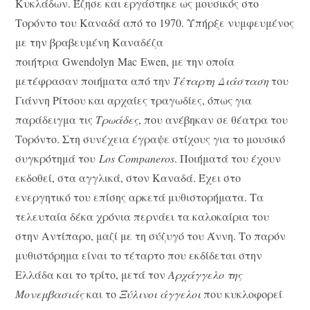
Κυκλάδων. Έζησε και εργάστηκε ως μουσικός στο
Τορόντο του Καναδά από το 1970. Υπήρξε νυμφευμένος
με την βραβευμένη Καναδέζα
ποιήτρια Gwendolyn Mac Ewen, με την οποία
μετέφρασαν ποιήματα από την
Τέταρτη Διάσταση
του
Γιάννη Ρίτσου και αρχαίες τραγωδίες, όπως για
παράδειγμα τις
Τρωάδες
, που ανέβηκαν σε θέατρα του
Τορόντο. Στη συνέχεια έγραψε στίχους για το μουσικό
συγκρότημά του
Los Companeros
. Ποιήματά του έχουν
εκδοθεί, στα αγγλικά, στον Καναδά. Έχει στο
ενεργητικό του επίσης αρκετά μυθιστορήματα. Tα
τελευταία δέκα χρόνια περνάει τα καλοκαίρια του
στην Αντίπαρο, μαζί με τη σύζυγό του Άννη. Το παρόν
μυθιστόρημα είναι το τέταρτο που εκδίδεται στην
Ελλάδα και το τρίτο, μετά τον
Αρχάγγελο της
Μονεμβασιάς
και το
Ξύλινοι άγγελοι
που κυκλοφορεί