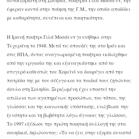
αυτοεξόριστη στη Σουηδία, ποιήτρια Γιλά Mοσάεντ, την
έφεραν κοντά στην ποίηση της Γ.M., την οποία αποδίδει
με καθαρότητα, συνέπεια και ποιητικότητα.
Η Ιρανή ποιήτρι Γιλά Μοσάεντ γεννήθηκε στην
Τεχεράνη το 1948. Μετά τις σπουδές της στο Ιράν και
στις ΗΠΑ, όντας αναγνωρισμένη ποιήτρια εκδιώχθηκε
από την εργασία της και εξαναγκάστηκε από το
στυγερό καθεστώς του Χομεϊνί να διαφύγει από την
πατρίδα της με τον σύζυγο και τα παιδιά τους ζητώντας
άσυλο στη Σουηδία. Ξεριζωμένη έχει υποστεί την
απώλεια των αγαπημένων προσώπων, του τόπου, της
γλώσσας και της κοινωνικής υπόστασης, ενώ βίωσε την
ξενότητα και τη βωβότητα λόγω άγνοιας της γλώσσας.
Το 1997 εξέδωσε την πρώτη ποιητική συλλογή της στα
σουηδικά, δηλώνοντας: «Το να ζεις στην εξορία συνιστά