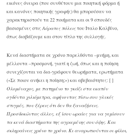
εικόνες όνειρα (που συνθέτουν μια ποιητική φόρμα ή
και κανόνες ποιητικής γραφής) θα μπορούσαν να
χαρακτηριστούν τα 22 ποιήματα και οι 9 σπουδές
βασισμένες στις
Αόρατες πόλεις
του Ίταλο Καλβίνο,
όπως διαβάζουμε και στον τίτλο της συλλογής.
Κενά διαστήματα σε χρόνο παρελθόντα –μνήμη, και
μέλλοντα –προσμονή, γιατί η ζωή, όπως και η ποίηση
συνεχίζονται να δια-γράφουν θεωρήματα, ερωτήματα
(«Σε ποιον ανήκει η ποίηση;») και αβεβαιότητες: [ ]
Ολομόναχος, με πατημένο το γκάζι στα εκατόν
ογδόντα χιλιόμετρα, αφήνοντας πίσω σου γλυκές
στιγμές, που ξέρεις ότι δεν θα ξαναζήσεις.
Προσδοκώντας άλλες, εξ ίσου ωραίες για να γεμίσουν
τα κενά διαστήματα της αγριεμένης σου όψης. Και
σκληραίνεις χρόνο το χρόνο. Κι αναρωτιούνται οι φίλοι,