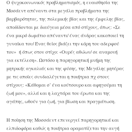
Ο ψυχοκοινωνικός προβληματισμός, η ευαισθησία της
Μοσάεντ απέναντι στα μεγάλα προβλήματα της
βαρβαρότητας, της πολεμικής βίας και της έμφυλης βίας,
αποδίδονται με διαύγεια μέσα από στίχους, όπως: «Σε
ένα μικρό δωμάτιο απέναντι/ ένας άνδρας κακοποιεί τη
γυναίκα του/ Ένας θείος βιάζει την κόρη του αδερφού
του» ή όπως στον στίχο: «Ουρές αθώων/ σε αναμονή
για εκτέλεση». Ωστόσο η παρηγορητική μνήμη της
μητρικής αγκαλιάς και της φύσης, της Μεγάλης μητέρας
με τις οποίες συνδιαλέγεται η ποιήτρια πχ στους
στίχους: «Κάθομαι σ’ ένα κούτσουρο και αφηγούμαι τη
ζωή μου», αλλά και η λαχτάρα του έρωτα και της
αγάπης, ωθούν για ζωή, για βίωση και πραγμάτωση.
Η ποίηση της Μοσσάεντ επενεργεί παρηγορητικά και
ελπιδοφόρα καθώς η ποιήτρια οραματίζεται την αυγή