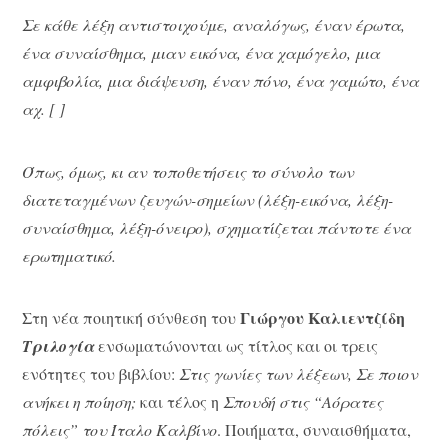
Σε κάθε λέξη αντιστοιχούμε, αναλόγως, έναν έρωτα,
ένα συναίσθημα, μιαν εικόνα, ένα χαμόγελο, μια
αμφιβολία, μια διάψευση, έναν πόνο, ένα γαμώτο, ένα
αχ. [ ]
Όπως, όμως, κι αν τοποθετήσεις το σύνολο των
διατεταγμένων ζευγών-σημείων (λέξη-εικόνα, λέξη-
συναίσθημα, λέξη-όνειρο), σχηματίζεται πάντοτε ένα
ερωτηματικό.
Γιώργου Καλιεντζίδη
Στη νέα ποιητική σύνθεση του
Τριλογία
ενσωματώνονται ως τίτλος και οι τρεις
ενότητες του βιβλίου:
Στις γωνίες των λέξεων, Σε ποιον
ανήκει η ποίηση;
και τέλος η
Σπουδή στις “Αόρατες
πόλεις” του Ίταλο Καλβίνο
. Ποιήματα, συναισθήματα,