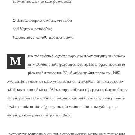
κι έγιναν ποντικοί• μα κελαηδούν ακόμα.
Στείλτε αστυνομικές δυνάμεις στο λιβάδι
τρελάθηκαν οι παπαρούνες
θαρρούν πως είναι κάθε μέρα πρωτομαγιά.
ετά από τριάντα δύο χρόνια παρουσιάζει ξανά ποιητική του δουλειά
M
στην Ελλάδα, ο πολυγραφότατος Κωστής Παπαγόγκος, που από τα
μέσα της δεκαετίας του ’60, εξ αιτίας της δικτατορίας του 1967,
εγκατέλειψε τη χώρα του και εγκαταστάθηκε στη Στοκχόλμη. Τα «Γκρεμόχορτα»
εκδόθηκαν στα σουηδικά το 1984 και παρουσιάζονται σήμερα για πρώτη φορά στην
ελληνική γλώσσα. Ο σουηδικός τύπος και οι κριτικοί λογοτεχνίας υποδέχτηκαν το
βιβλίο με επαίνους, όπως έχει την ευκαιρία να διαπιστώσει ο αναγνώστης της
ελληνικής έκδοσης στο επίμετρο του βιβλίου.
Τρίστοιχα ανεξάρτητα ποιήματα που διατηρούν ωστόσο ένα ισχυρό συνδετικό ιστό