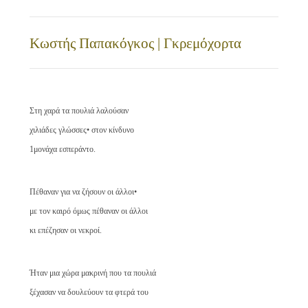
Kωστής Παπακόγκoς | Γκρεμόχορτα
Στη χαρά τα πουλιά λαλούσαν
χιλιάδες γλώσσες• στον κίνδυνο
1μονάχα εσπεράντο.
Πέθαναν για να ζήσουν οι άλλοι•
με τον καιρό όμως πέθαναν οι άλλοι
κι επέζησαν οι νεκροί.
Ήταν μια χώρα μακρινή που τα πουλιά
ξέχασαν να δουλεύουν τα φτερά του