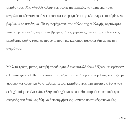
μεταξύ τους. Μια γλώσσα καθαρή με άξονα την Ελλάδα, τα τοπία της, τους
ανθρώπους (ζωντανούς ή νεκρούς) και τις τραγικές ιστορικές μνήμες που ήρθαν να
βαρύνουν το παρόν μας. Τα «γκρεμόχορτα» του τίτλου της συλλογής, αγριόχορτα
που φυτρώνουν στις άκρες των βράχων, στους γκρεμούς, αντιστοιχούν λόγω της
ελεύθερης φύσης τους, σε πρότυπα που ηρωικά, όπως ταιριάζει στη μοίρα των
ανθρώπων.
Με λιτό τρόπο, μέτρο, ακριβή προσδιορισμό των κατάλληλων λέξεων και φράσεων,
ο Παπακόγκος πλάθει τις εικόνες του, αξιοποιεί τα στοιχεία του μύθου, κεντρίζει με
χιούμορ και καυστικό λόγο τα θέματά του, καταθέτοντας από χρόνια μια δικιά του
εκδοχή ποίησης, ένα είδος ελληνικού «χάι κου», που θα μπορούσε, περισσότερο
συγγενές στα δικά μας ήθη, να λειτουργήσει ως μοντέλο ποιητικής οικονομίας.
«Μ»