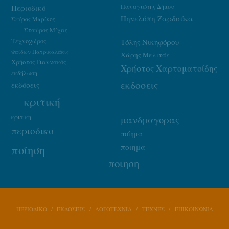
Παναγιώτης Δήμου
Περιοδικό
Πηνελόπη Ζαρδούκα
Σπύρος Μπρίκος
Σταύρος Μίχας
Τεχνοχώρος
Τόλης Νικηφόρου
Φαίδων Πατρικαλάκις
Χάρης Μελιτάς
Χρήστος Γιαννακός
Χρήστος Χαρτοματσίδης
εκδήλωση
εκδοσεις
εκδόσεις
κριτική
κριτικη
μανδραγορας
περιοδικο
ποίημα
ποιημα
ποίηση
ποιηση
ΠΕΡΙΟΔΙΚΟ
ΕΚΔΟΣΕΙΣ
ΛΟΓΟΤΕΧΝΙΑ
ΤΕΧΝΕΣ
ΕΠΙΚΟΙΝΩΝΙΑ