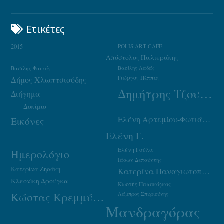
Ετικέτες
2015
POLIS ART CAFE
Απόστολος Παλιεράκης
Βασίλης Φαϊτάς
Βασίλης Λαδάς
Γιώργος Πέππας
Δήμος Χλωπτσιούδης
Δημήτρης Τζουμάκας
Διήγημα
Δοκίμιο
Ελένη Αρτεμίου-Φωτιάδου
Εικόνες
Ελένη Γ.
Ελένη Γούλα
Ημερολόγιο
Ιάσων Δεπούντης
Κατερίνα Ζησάκη
Κατερίνα Παναγιωτοπούλου
Κλεονίκη Δρούγκα
Κωστής Παπακόγκος
Κώστας Κρεμμύδας
Λάμπρος Σπυριούνης
Μανδραγόρας