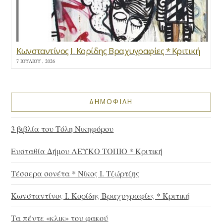
Κωνσταντίνος Ι. Κορίδης Βραχυγραφίες * Κριτική
7 ΙΟΥΛΊΟΥ , 2026
ΔΗΜΟΦΙΛΗ
3 βιβλία του Τόλη Νικηφόρου
Ευσταθία Δήμου ΛΕΥΚΟ ΤΟΠΙΟ * Κριτική
Τέσσερα σονέτα * Νίκος Ι. Τζώρτζης
Κωνσταντίνος Ι. Κορίδης Βραχυγραφίες * Κριτική
Τα πέντε «κλικ» του φακού