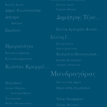
Βασίλης Φαϊτάς
Βασίλης Λαδάς
Γιώργος Πέππας
Δήμος Χλωπτσιούδης
Δημήτρης Τζουμάκας
Διήγημα
Δοκίμιο
Ελένη Αρτεμίου-Φωτιάδου
Εικόνες
Ελένη Γ.
Ελένη Γούλα
Ημερολόγιο
Ιάσων Δεπούντης
Κατερίνα Ζησάκη
Κατερίνα Παναγιωτοπούλου
Κλεονίκη Δρούγκα
Κωστής Παπακόγκος
Κώστας Κρεμμύδας
Λάμπρος Σπυριούνης
Μανδραγόρας
Παναγιώτης Δήμου
Περιοδικό
Πηνελόπη Ζαρδούκα
Σπύρος Μπρίκος
Σταύρος Μίχας
Τεχνοχώρος
Τόλης Νικηφόρου
Φαίδων Πατρικαλάκις
Χάρης Μελιτάς