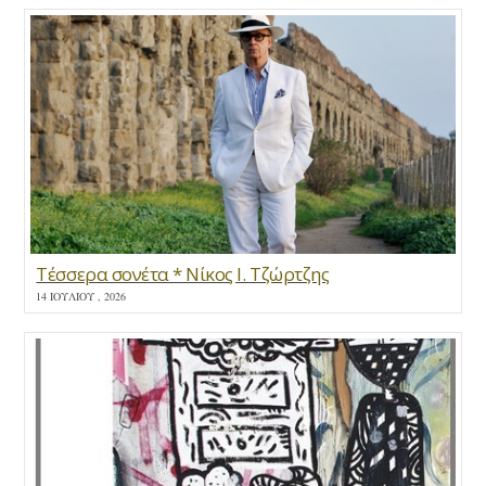
Τέσσερα σονέτα * Νίκος Ι. Τζώρτζης
14 ΙΟΥΛΊΟΥ , 2026