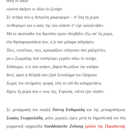
αυτή το δίκιο
ολοένα σφίγγει κι άλλο το ζωνάρι.
Σε πείσμα σου η Αντιγόνη μαυροφορεί – σ’ όλη τη χώρα
πενθοφορεί και ο λαός της που κάποτε σ’ είχε φιλοξενήσει.
Μα οι ακόλουθοι του Κροίσου έχουν στοιβάξει έξω απ’ τη χώρα,
στα θησαυροφυλάκιά σου, ό,τι σαν μάλαμα αστράφτει.
Πιες, επιτέλους, πιες, κραυγάζουν επίτροποι σαν μαζορέττες
μα ο Σωκράτης σού επιστρέφει γεμάτο πίσω το ποτήρι.
Σύσσωμοι, ό,τι σου ανήκει, βαριά θα ρίξουν την κατάρα
θεοί, αφού η θέλησή σου ζητά ξεπούλημα του Ολύμπου.
Χωρίς του πνεύματος τροφή, τότε κι εσύ θα καταρρεύσεις
δίχως τη χώρα που ο νους της, Ευρώπη, εσένα έχει πλάσει.
Σε μετάφραση του ποιητή
Γιάννη Ευθυμιάδη
και της μεταφράστριας
Σοφίας Γεωργαλλίδη
, μόλις μερικές ώρες μετά τη δημοσίευσή του στη
γερμανική εφημερίδα
Sueddeutsche Zeitung
(φύλλο της Παρασκευής