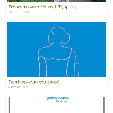
Τέσσερα σονέτα * Νίκος Ι. Τζώρτζης
14 ΙΟΥΛΊΟΥ , 2026
Τα πέντε «κλικ» του φακού
6 ΙΟΥΛΊΟΥ , 2026