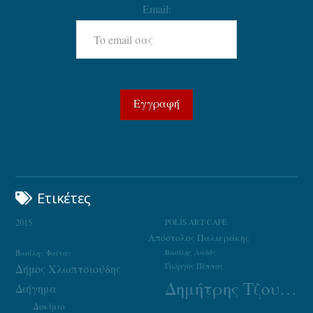
Email:
Ετικέτες
2015
POLIS ART CAFE
Απόστολος Παλιεράκης
Βασίλης Φαϊτάς
Βασίλης Λαδάς
Γιώργος Πέππας
Δήμος Χλωπτσιούδης
Δημήτρης Τζουμάκας
Διήγημα
Δοκίμιο