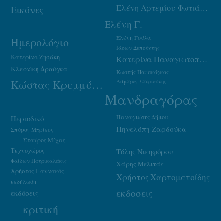
Ελένη Αρτεμίου-Φωτιάδου
Εικόνες
Ελένη Γ.
Ελένη Γούλα
Ημερολόγιο
Ιάσων Δεπούντης
Κατερίνα Ζησάκη
Κατερίνα Παναγιωτοπούλου
Κλεονίκη Δρούγκα
Κωστής Παπακόγκος
Κώστας Κρεμμύδας
Λάμπρος Σπυριούνης
Μανδραγόρας
Παναγιώτης Δήμου
Περιοδικό
Πηνελόπη Ζαρδούκα
Σπύρος Μπρίκος
Σταύρος Μίχας
Τεχνοχώρος
Τόλης Νικηφόρου
Φαίδων Πατρικαλάκις
Χάρης Μελιτάς
Χρήστος Γιαννακός
Χρήστος Χαρτοματσίδης
εκδήλωση
εκδοσεις
εκδόσεις
κριτική