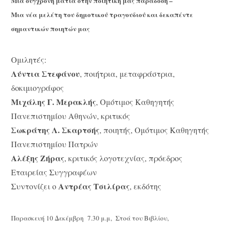
Μια σύγχρονη ματιά στην ποιητική μας παράδοση –
Μια νέα μελέτη του δημοτικού τραγουδιού και δεκαπέντε
σημαντικών ποιητών μας
Ομιλητές:
Λύντια Στεφάνου
, ποιήτρια, μεταφράστρια,
δοκιμιογράφος
Μιχάλης Γ. Μερακλής
, Ομότιμος Καθηγητής
Πανεπιστημίου Αθηνών, κριτικός
Σωκράτης Λ. Σκαρτσής
, ποιητής, Ομότιμος Καθηγητής
Πανεπιστημίου Πατρών
Αλέξης Ζήρας
, κριτικός λογοτεχνίας, πρόεδρος
Εταιρείας Συγγραφέων
Αντρέας Τσιλίρας
Συντονίζει ο
, εκδότης
Παρασκευή 10 Δεκέμβρη 7.30 μ.μ, Στοά του Βιβλίου,