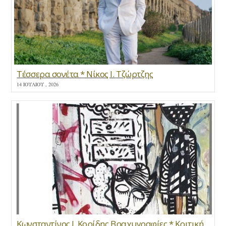
Τέσσερα σονέτα * Νίκος Ι. Τζώρτζης
14 ΙΟΥΛΊΟΥ , 2026
Κωνσταντίνος Ι. Κορίδης Βραχυγραφίες * Κριτική