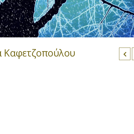
ια Καφετζοπούλου