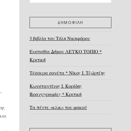
ΔΗΜΟΦΙΛΗ
3 βιβλία του Τόλη Νικηφόρου
Ευσταθία Δήμου ΛΕΥΚΟ ΤΟΠΙΟ *
Κριτική
Τέσσερα σονέτα * Νίκος Ι. Τζώρτζης
Κωνσταντίνος Ι. Κορίδης
.
Βραχυγραφίες * Κριτική
υ
Τα πέντε «κλικ» του φακού
της
και