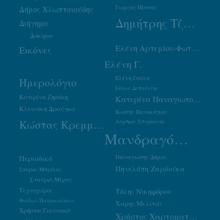
Γιώργος Πέππας
Δήμος Χλωπτσιούδης
Δημήτρης Τζουμάκας
Διήγημα
Δοκίμιο
Ελένη Αρτεμίου-Φωτιάδου
Εικόνες
Ελένη Γ.
Ελένη Γούλα
Ημερολόγιο
Ιάσων Δεπούντης
Κατερίνα Ζησάκη
Κατερίνα Παναγιωτοπούλου
Κλεονίκη Δρούγκα
Κωστής Παπακόγκος
Κώστας Κρεμμύδας
Λάμπρος Σπυριούνης
Μανδραγόρας
Παναγιώτης Δήμου
Περιοδικό
Πηνελόπη Ζαρδούκα
Σπύρος Μπρίκος
Σταύρος Μίχας
Τεχνοχώρος
Τόλης Νικηφόρου
Φαίδων Πατρικαλάκις
Χάρης Μελιτάς
Χρήστος Γιαννακός
Χρήστος Χαρτοματσίδης