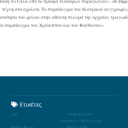
σταση Το Γάλα υπό το πρίσμα τεσσάρων παραγωγών», «Η ψηφ
«Η τέχνη στο σχολείο. Το παράδειγμα του θεατρικού συγγραφέ
υστότητα του φύλου στην αθέατη πλευρά της αρχαίας τραγωδ
 το παράδειγμα του Χρύσιππου και του Φαέθοντος».
Ετικέτες
2015
POLIS ART CAFE
Απόστολος Παλιεράκης
Βασίλης Φαϊτάς
Βασίλης Λαδάς