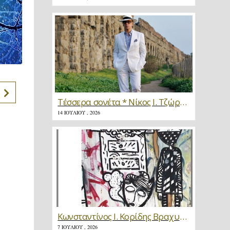
Τέσσερα σονέτα * Νίκος Ι. Τζώρτζης
14 ΙΟΥΛΊΟΥ , 2026
Κωνσταντίνος Ι. Κορίδης Βραχυγραφίες * Κριτική
7 ΙΟΥΛΊΟΥ , 2026