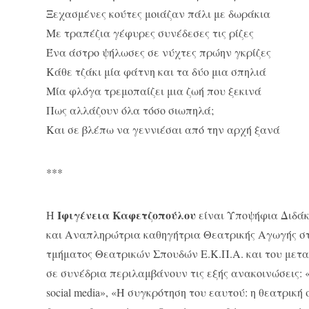
Ξεχασμένες κούτες μοιάζαν πάλι με δωράκια
Με τραπέζια γέφυρες συνέδεσες τις ρίζες
Ένα άστρο ψήλωσες σε νύχτες πρώην γκρίζες
Κάθε τζάκι μία φάτνη και τα δύο μια σπηλιά
Μία φλόγα τρεμοπαίζει μια ζωή που ξεκινά
Πως αλλάζουν όλα τόσο σιωπηλά;
Και σε βλέπω να γεννιέσαι από την αρχή ξανά
***
Ιφιγένεια Καφετζοπούλου
Η
είναι Υποψήφια Διδάκ
και Αναπληρώτρια καθηγήτρια Θεατρικής Αγωγής στ
τμήματος Θεατρικών Σπουδών Ε.Κ.Π.Α. και του μετα
σε συνέδρια περιλαμβάνουν τις εξής ανακοινώσεις: 
social media», «Η συγκρότηση του εαυτού: η θεατρική 