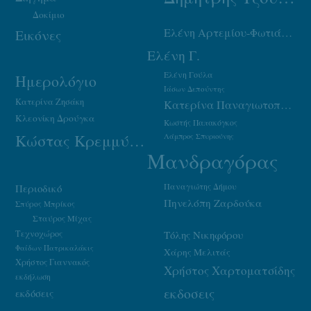
Δοκίμιο
Ελένη Αρτεμίου-Φωτιάδου
Εικόνες
Ελένη Γ.
Ελένη Γούλα
Ημερολόγιο
Ιάσων Δεπούντης
Κατερίνα Ζησάκη
Κατερίνα Παναγιωτοπούλου
Κλεονίκη Δρούγκα
Κωστής Παπακόγκος
Κώστας Κρεμμύδας
Λάμπρος Σπυριούνης
Μανδραγόρας
Παναγιώτης Δήμου
Περιοδικό
Πηνελόπη Ζαρδούκα
Σπύρος Μπρίκος
Σταύρος Μίχας
Τεχνοχώρος
Τόλης Νικηφόρου
Φαίδων Πατρικαλάκις
Χάρης Μελιτάς
Χρήστος Γιαννακός
Χρήστος Χαρτοματσίδης
εκδήλωση
εκδοσεις
εκδόσεις