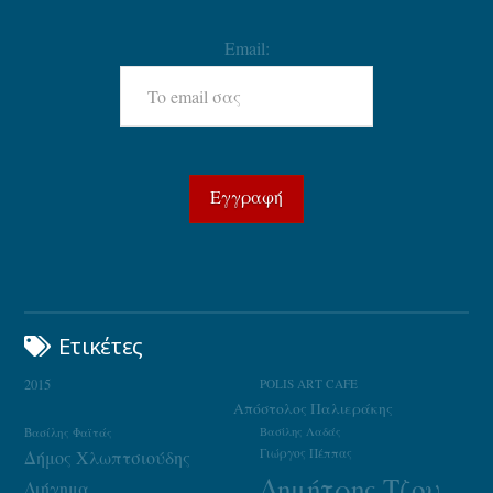
Email:
Ετικέτες
2015
POLIS ART CAFE
Απόστολος Παλιεράκης
Βασίλης Φαϊτάς
Βασίλης Λαδάς
Γιώργος Πέππας
Δήμος Χλωπτσιούδης
Δημήτρης Τζουμάκας
Διήγημα