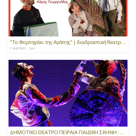
“Το Φορτηγάκι της Αγάπης” | διαδραστική θεατρική παράσταση για παιδιά
5 ΜΑΡΤΊΟΥ , 2018
ΔΗΜΟΤΙΚΟ ΘΕΑΤΡΟ ΠΕΙΡΑΙΑ ΠΑΙΔΙΚΗ ΣΚΗΝΗ : Ο Μεγαλέξανδρος Νικάει τον Δράκο