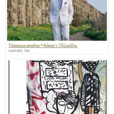
Τέσσερα σονέτα * Νίκος Ι. Τζώρτζης
14 ΙΟΥΛΊΟΥ , 2026