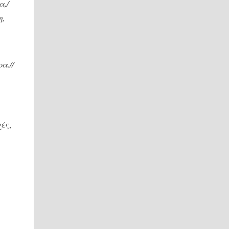
α,/
η,
α.//
χές,