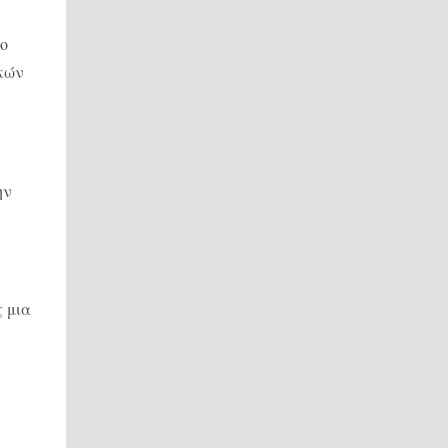
το
ικών
ην
ς μια