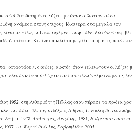
με καλά διευθετημένες λέξεις, με έντονα διατυπωμένα
ωμένη ανάμεσα στους στίχους. Ιδιαίτερα στα μεγάλα του
 είναι μεγάλος, ο Τ. καταφέρνει να φτιάξει ένα όλον ακριβές
ισσεύει τίποτα. Κι είναι πολλά τα μεγάλα ποιήματα, πριν επι
α, καταστάσεις, σκέψεις, σιωπές: όταν τελειώνουν οι λέξεις 
α, λέει σε κάποιον στίχο και κάπου αλλού: «έμεινα με τις λέξ
άιος 1952, στη Λιθαριά της Πέλλας όπου πέρασε τα πρώτα χρό
 κλεινόν άστυ, βλ. τας ενδόξους Αθήνας!) περιλαμβάνει ποιή
α
, Αθήνα, 1978,
Απόπειρες
,
Διογένης
, 1981,
Η ώρα του λιμανιο
ς
, 1997, και
Κεριά θυέλλης
,
Γαβριηλίδης
, 2005.