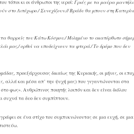
του τόποι κι οι άνθρωποι της ιεροί:
Γριές με τα μαύρα μαντήλι
ύν στο Λιτόχωρο./ Συνεχίζουν.// Βράδυ θα μπουν στη Κατερίν
ατα θαρρείς του Κάτω Κόσμου./ Μιλημένο το ακατόρθωτο σήμερ
πλάι μας,/ ορθοί να υποδείχνουν τα φτερά./ Το δρόμο που δεν
δομάδας, προεξάρχουσας δικαίως της Κυριακής, οι μήνες, οι επο
ες, αλλά και μέσα απ’ την ψυχή μας) που γιγαντώνονται στα
στο φως». Ανθρώπινος ποιητής λοιπόν και δεν είναι διόλου
ι συχνά τα δυο δεν συμπίπτουν.
 γράφει σε ένα στίχο του συμπυκνώνοντας σε μια ευχή, σε μια
 πιστεύω.