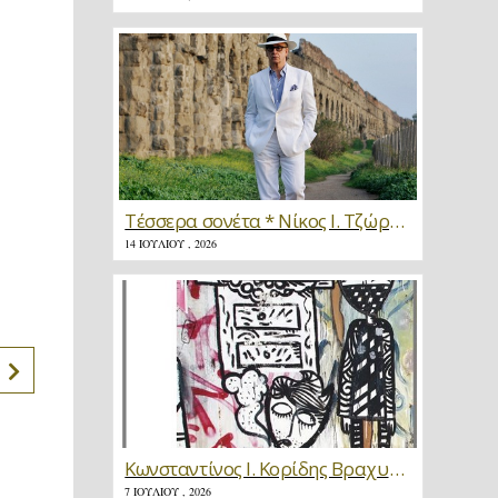
Τέσσερα σονέτα * Νίκος Ι. Τζώρτζης
14 ΙΟΥΛΊΟΥ , 2026
Κωνσταντίνος Ι. Κορίδης Βραχυγραφίες * Κριτική
7 ΙΟΥΛΊΟΥ , 2026