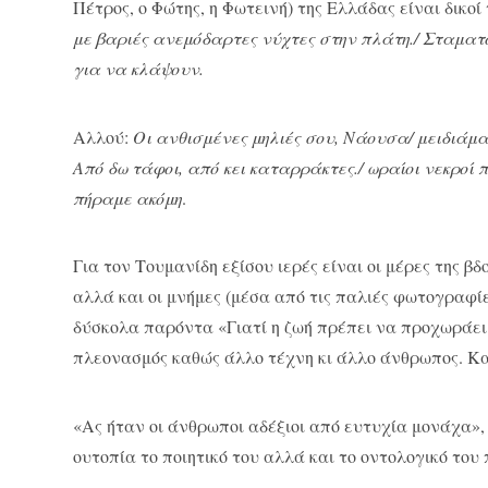
Πέτρος, ο Φώτης, η Φωτεινή) της Ελλάδας είναι δικοί 
με βαριές ανεμόδαρτες νύχτες στην πλάτη./ Σταματο
για να κλάψουν.
Αλλού:
Οι ανθισμένες μηλιές σου, Νάουσα/ μειδιάμ
Από δω τάφοι, από κει καταρράκτες./ ωραίοι νεκροί 
πήραμε ακόμη
.
Για τον Τουμανίδη εξίσου ιερές είναι οι μέρες της β
αλλά και οι μνήμες (μέσα από τις παλιές φωτογραφί
δύσκολα παρόντα «Γιατί η ζωή πρέπει να προχωράει 
πλεονασμός καθώς άλλο τέχνη κι άλλο άνθρωπος. Κα
«Ας ήταν οι άνθρωποι αδέξιοι από ευτυχία μονάχα»,
ουτοπία το ποιητικό του αλλά και το οντολογικό του