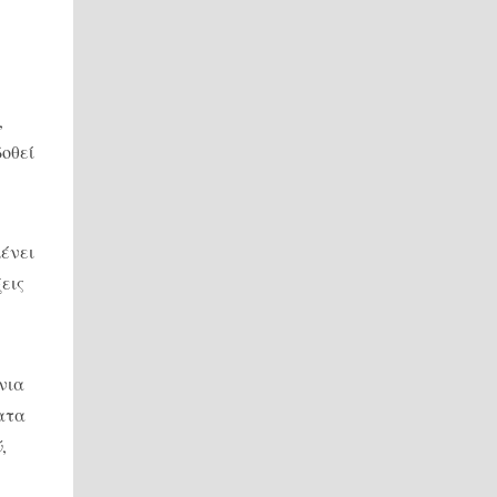
,
δοθεί
μένει
εις
νια
ματα
ύ
,