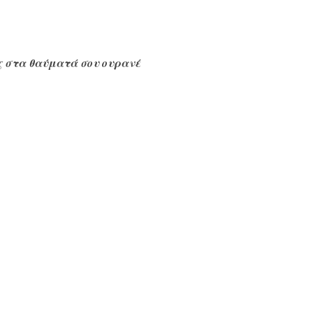
ς στα θαύματά σου ουρανέ