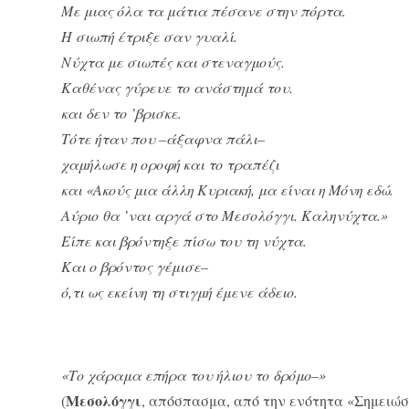
Με μιας όλα τα μάτια πέσανε στην πόρτα.
Η σιωπή έτριξε σαν γυαλί.
Νύχτα με σιωπές και στεναγμούς.
Καθένας γύρευε το ανάστημά του.
και δεν το ’βρισκε.
Τότε ήταν που –άξαφνα πάλι–
χαμήλωσε η οροφή και το τραπέζι
και «Ακούς μια άλλη Κυριακή, μα είναι η Μόνη εδώ.
Αύριο θα ’ναι αργά στο Μεσολόγγι. Καληνύχτα.»
Είπε και βρόντηξε πίσω του τη νύχτα.
Και ο βρόντος γέμισε–
ό,τι ως εκείνη τη στιγμή έμενε άδειο.
«Το χάραμα επήρα του ήλιου το δρόμο–»
Μεσολόγγι
(
, απόσπασμα, από την ενότητα «Σημειώσε