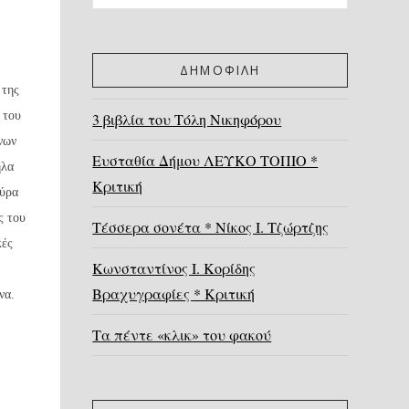
ΔΗΜΟΦΙΛΗ
 της
 του
3 βιβλία του Τόλη Νικηφόρου
νων
Ευσταθία Δήμου ΛΕΥΚΟ ΤΟΠΙΟ *
ηλα
Κριτική
ούρα
ς του
Τέσσερα σονέτα * Νίκος Ι. Τζώρτζης
κές
Κωνσταντίνος Ι. Κορίδης
Βραχυγραφίες * Κριτική
να.
Τα πέντε «κλικ» του φακού