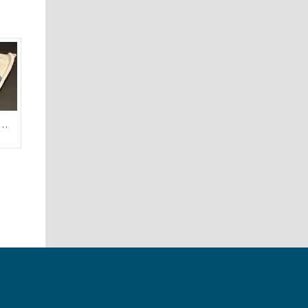
τεχνική κεραμική της Πέλας Καλογήρου