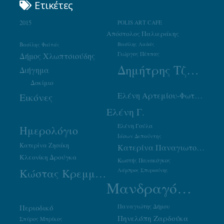
Ετικέτες
2015
POLIS ART CAFE
Απόστολος Παλιεράκης
Βασίλης Φαϊτάς
Βασίλης Λαδάς
Γιώργος Πέππας
Δήμος Χλωπτσιούδης
Δημήτρης Τζουμάκας
Διήγημα
Δοκίμιο
Ελένη Αρτεμίου-Φωτιάδου
Εικόνες
Ελένη Γ.
Ελένη Γούλα
Ημερολόγιο
Ιάσων Δεπούντης
Κατερίνα Ζησάκη
Κατερίνα Παναγιωτοπούλου
Κλεονίκη Δρούγκα
Κωστής Παπακόγκος
Κώστας Κρεμμύδας
Λάμπρος Σπυριούνης
Μανδραγόρας
Παναγιώτης Δήμου
Περιοδικό
Πηνελόπη Ζαρδούκα
Σπύρος Μπρίκος