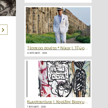
Τέσσερα σονέτα * Νίκος Ι. Τζώρτζης
14 ΙΟΥΛΊΟΥ , 2026
Κωνσταντίνος Ι. Κορίδης Βραχυγραφίες * Κριτική
7 ΙΟΥΛΊΟΥ , 2026