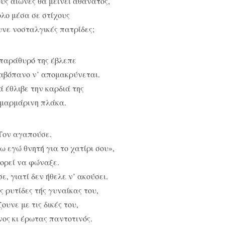
ους αιώνες θα μείνει αθάνατος,
λο μέσα σε στίχους
νε νοσταλγικές πατρίδες;
 παράθυρό της έβλεπε
αβόπανο ν’ απομακρύνεται.
 έθλιβε την καρδιά της
μαρμάρινη πλάκα.
Τον αγαπούσε.
ω εγώ θνητή για το χατίρι σου»,
ορεί να φώναξε.
ε, γιατί δεν ήθελε ν’ ακούσει.
ς ρυτίδες τής γυναίκας του,
ουνε με τις δικές του,
νος κι έρωτας παντοτινός.