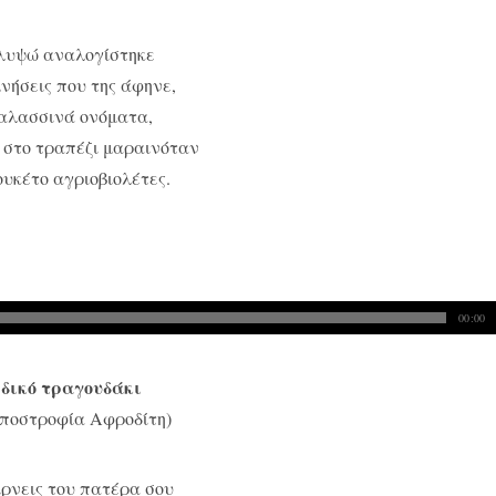
λυψώ αναλογίστηκε
νήσεις που της άφηνε,
θαλασσινά ονόματα,
 στο τραπέζι μαραινόταν
υκέτο αγριοβιολέτες.
00:00
δικό τραγουδάκι
Αποστροφία Αφροδίτη)
ρνεις του πατέρα σου