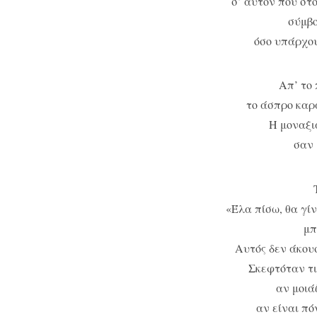
σ’ αυτόν που στ
σύμβο
όσο υπάρχου
Απ’ το
το άσπρο καρ
Η μοναξιά
σαν 
«Έλα πίσω, θα γίν
μπ
Αυτός δεν άκουσ
Σκεφτόταν τι
αν μοιάζ
αν είναι πό