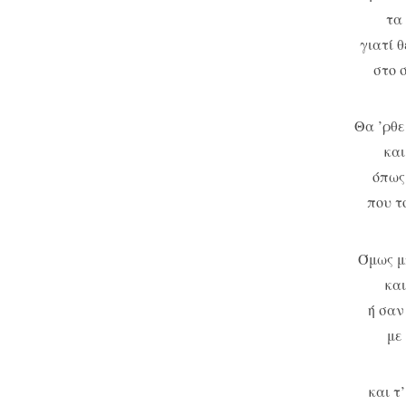
τα
γιατί 
στο 
Θα ’ρθε
και
όπως
που τ
Όμως μπ
και
ή σαν
με
και τ