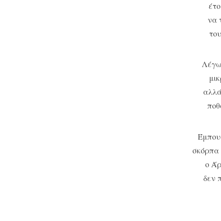
έτο
να 
του
Λέγω
μικ
αλλά
ποθ
Έμπουσ
σκόρπα 
ο Άρ
δεν 