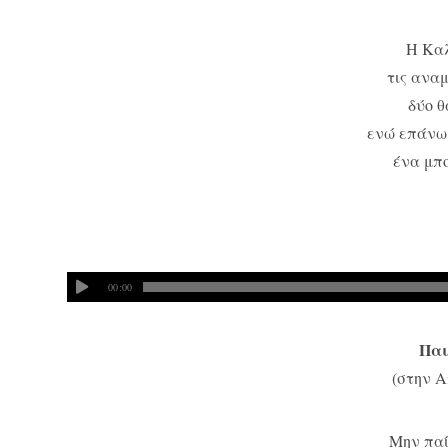
Η Κα
τις αναμ
δύο 
ενώ επάνω
ένα μπο
00:00
Παι
(στην 
Μην παί