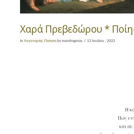
Χαρά Πρεβεδώρου * Ποί
In
Λογοτεχνία
,
Ποίηση
by mandragoras
12 Ιουλίου , 2022
Η κ
Πώς εν
και σε