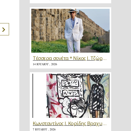
Τέσσερα σονέτα * Νίκος Ι. Τζώρτζης
14 ΙΟΥΛΊΟΥ , 2026
Κωνσταντίνος Ι. Κορίδης Βραχυγραφίες * Κριτική
7 ΙΟΥΛΊΟΥ , 2026