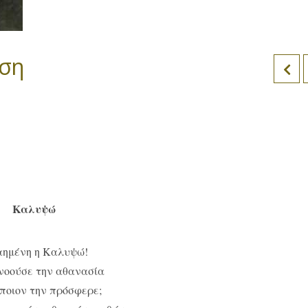
ηση
Καλυψώ
αημένη η Καλυψώ!
νοούσε την αθανασία
 ποιον την πρόσφερε;