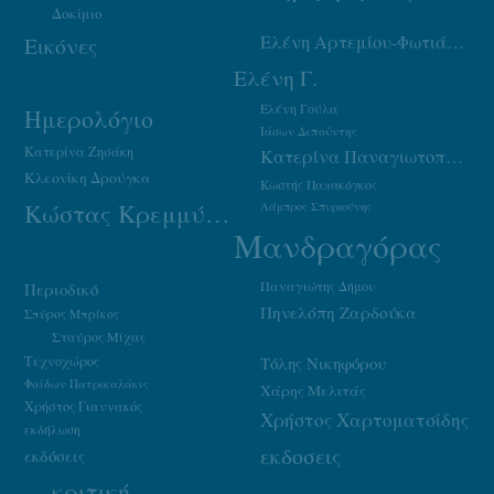
Δοκίμιο
Ελένη Αρτεμίου-Φωτιάδου
Εικόνες
Ελένη Γ.
Ελένη Γούλα
Ημερολόγιο
Ιάσων Δεπούντης
Κατερίνα Ζησάκη
Κατερίνα Παναγιωτοπούλου
Κλεονίκη Δρούγκα
Κωστής Παπακόγκος
Κώστας Κρεμμύδας
Λάμπρος Σπυριούνης
Μανδραγόρας
Παναγιώτης Δήμου
Περιοδικό
Πηνελόπη Ζαρδούκα
Σπύρος Μπρίκος
Σταύρος Μίχας
Τεχνοχώρος
Τόλης Νικηφόρου
Φαίδων Πατρικαλάκις
Χάρης Μελιτάς
Χρήστος Γιαννακός
Χρήστος Χαρτοματσίδης
εκδήλωση
εκδοσεις
εκδόσεις
κριτική