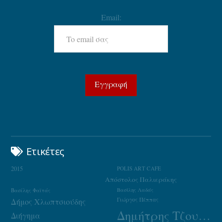
Email:
Ετικέτες
2015
POLIS ART CAFE
Απόστολος Παλιεράκης
Βασίλης Φαϊτάς
Βασίλης Λαδάς
Γιώργος Πέππας
Δήμος Χλωπτσιούδης
Δημήτρης Τζουμάκας
Διήγημα