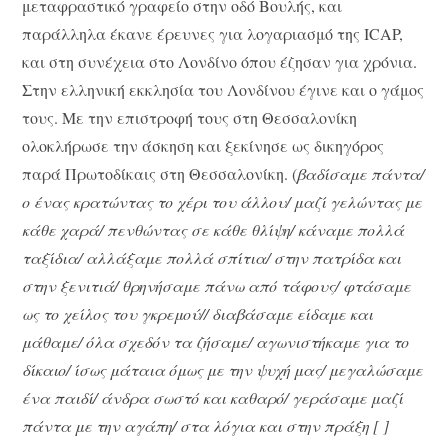
μεταφραστικό γραφείο στην οδό Βουλής, και
παράλληλα έκανε έρευνες για λογαριασμό της ICAP,
και στη συνέχεια στο Λονδίνο όπου έζησαν για χρόνια.
Στην ελληνική εκκλησία του Λονδίνου έγινε και ο γάμος
τους. Με την επιστροφή τους στη Θεσσαλονίκη
ολοκλήρωσε την άσκηση και ξεκίνησε ως δικηγόρος
παρά Πρωτοδίκαις στη Θεσσαλονίκη. (
βαδίσαμε πάντα/
ο ένας κρατώντας το χέρι του άλλου/ μαζί γελώντας με
κάθε χαρά/ πενθώντας σε κάθε θλίψη/ κάναμε πολλά
ταξίδια/ αλλάξαμε πολλά σπίτια/ στην πατρίδα και
στην ξενιτιά/ θρηνήσαμε πάνω από τάφους/ φτάσαμε
ως το χείλος του γκρεμού// διαβάσαμε είδαμε και
μάθαμε/ όλα σχεδόν τα ζήσαμε/ αγωνιστήκαμε για το
δίκαιο/ ίσως μάταια όμως με την ψυχή μας/ μεγαλώσαμε
ένα παιδί/ άνδρα σωστό και καθαρό/ γεράσαμε μαζί
πάντα με την αγάπη/ στα λόγια και στην πράξη [ ]