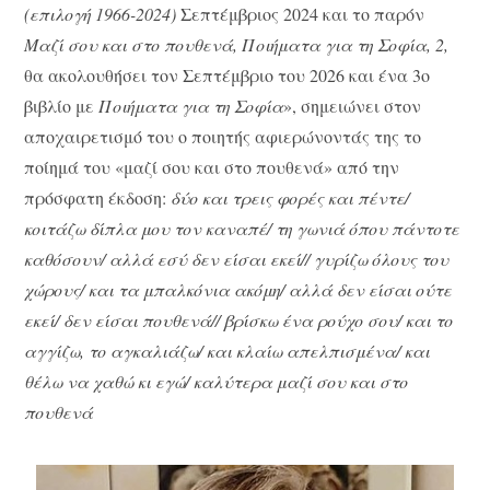
(επιλογή 1966-2024)
Σεπτέμβριος 2024 και το παρόν
Μαζί σου και στο πουθενά, Ποιήματα για τη Σοφία, 2,
θα ακολουθήσει τον Σεπτέμβριο του 2026 και ένα 3ο
βιβλίο με
Ποιήματα για τη Σοφία
», σημειώνει στον
αποχαιρετισμό του ο ποιητής αφιερώνοντάς της το
ποίημά του «μαζί σου και στο πουθενά» από την
πρόσφατη έκδοση:
δύο και τρεις φορές και πέντε/
κοιτάζω δίπλα μου τον καναπέ/ τη γωνιά όπου πάντοτε
καθόσουν/ αλλά εσύ δεν είσαι εκεί// γυρίζω όλους του
χώρους/ και τα μπαλκόνια ακόμη/ αλλά δεν είσαι ούτε
εκεί/ δεν είσαι πουθενά// βρίσκω ένα ρούχο σου/ και το
αγγίζω, το αγκαλιάζω/ και κλαίω απελπισμένα/ και
θέλω να χαθώ κι εγώ/ καλύτερα μαζί σου και στο
πουθενά