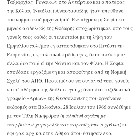
Ταξιαρχίας Γυναικών στο Αντάρτικο και ο πατέρας
της Κόλιας (Νικόλας) Αναστασιάδης ήταν υπεύθυνος
του κομματικού μηχανισμού. Εννιάχρονη η Σοφία και
μηνών ο αδελφός της Θοδωρής αποχωρίστηκαν από τους
γονείς τους καθώς οι τελευταίοι με τη λήξη του
Εμφυλίου πολέμου εγκαταστάθηκαν στο Πιτέστι της
Ρουμανίας, ως πολιτικοί πρόσφυγες, όπου απέκτησαν
άλλα δυο παιδιά την Νάντια και τον Φίλια. Η Σοφία
σπούδασε εργαζόμενη και αποφοίτησε από τη Νομική
Σχολή του ΑΠΘ. Προκειμένου να συναντά τους γονείς
και τ’ αδέρφια της δούλευε για χρόνια στο ταξιδιωτικό
γραφείο «Αρίων» της Θεσσαλονίκης που οργάνωνε
εκδρομές στα Βαλκάνια. 28 Ιουλίου του 1966 συνδέθηκε
με τον Τόλη Νικηφόρου (
η αληθινή αγάπη με
υπερβαίνει/ χαμογελώντας παραδέχτηκε ο χρόνος
) κι
έφυγαν αρχικά στην Αθήνα όπου έστησαν ένα