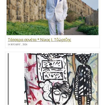
Τέσσερα σονέτα * Νίκος Ι. Τζώρτζης
14 ΙΟΥΛΊΟΥ , 2026