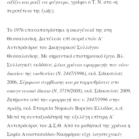
αξίζει και μαζί να φύγουμε,
γράφει ο Τ. Ν. στο «η
περιπέτεια της ζωής).
Το 1976 επαναπατρίστηκε η οικογένειά της στη
Θεσσαλονίκη. Διετέλεσε επί σειρά ετών Α’
Αντιπρόεδρος του Δικηγορικού Συλλόγου
Θεσσαλονίκης. Με σημαντικό επιστημονικό έργο. Βλ.
Συλλογικές εκδόσεις
Δέκα χρόνια εφαρμογής του νέου
δικαίου της υιοθεσίας (Ν. 2447/1996)
, εκδ. Σάκκουλας
2006,
Σύμφωνο συμβίωσης και μεταρρυθμίσεις στο
οικογενειακό δίκαιο (Ν. 3719/2008)
, εκδ. Σάκκουλας 2009,
Ζητήματα από την εφαρμογή του ν. 2447/1996 στην
πράξη
, εκδ. Εταιρεία Νομικών Βορείου Ελλάδος, κ.ά.
Μετά τη συνταξιοδότησή της εξελέγη επίτιμη Α’
Αντιπρόεδρος του Δ.Σ.Θ. Από τα μαθητικά της χρόνια η
Σοφία Αναστασιάδου-Νικηφόρου είχε λογοτεχνικές