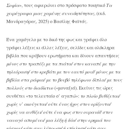
Σοφία
», τους αφιερώνει στο πρόσφατο ποιητικό
Τα
χειρόγραφα μιας χαμένης συνειδητότητας
, (εκδ.
Μανδραγόρας, 2025) ο Βασίλης Φαϊτάς.
Ένα χαμόγελο με το δικό της φως και γράφει όλο
γράφει λέξεις κι άλλες λέξεις, σελίδες και ολόκληρα
βιβλία που κρύβουν ερωτήματα και δίνουν απαντήσεις
μόνος στο τραπέζι με τα πιάτα/ στον καναπέ με την
τηλεόραση/ στο κρεβάτι με τον εαυτό μου// μόνος με τα
βιβλία στα ράφια/ με το βουβό τηλέφωνο δίπλα/ με τους
πολλούς στο διαδίκτυο
(«μοναξιά). Εκείνες τις ώρες
συνθέτει «το τελευταίο σ’ αγαπώ»:
το πλοίο βυθίζεται
/
χωρίς ν’ ακούγεται
/
ούτε ένας ήχος στον ορίζοντα
/
χωρίς να ανθίζει
/
ούτε ένα φως στον ουρανό
//
στον
ναυαγό απομένει
/
μια λέξη ή δύο
/
στην ερημιά του
κόσμου
/
κάτι σαν λύτρωση
/
ή επίκληση
/
κάτι σαν