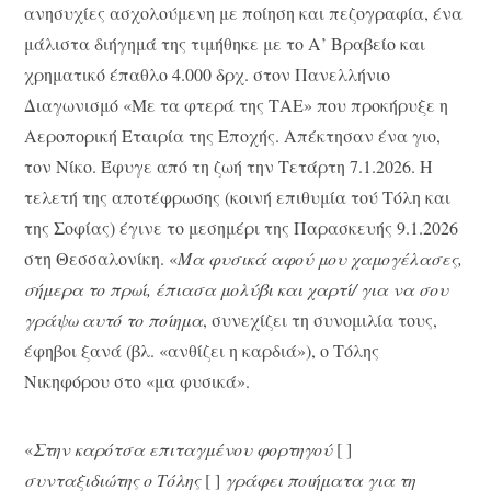
ανησυχίες ασχολούμενη με ποίηση και πεζογραφία, ένα
μάλιστα διήγημά της τιμήθηκε με το Α’ Βραβείο και
χρηματικό έπαθλο 4.000 δρχ. στον Πανελλήνιο
Διαγωνισμό «Με τα φτερά της ΤΑΕ» που προκήρυξε η
Αεροπορική Εταιρία της Εποχής. Απέκτησαν ένα γιο,
τον Νίκο. Έφυγε από τη ζωή την Τετάρτη 7.1.2026. Η
τελετή της αποτέφρωσης (κοινή επιθυμία τού Τόλη και
της Σοφίας) έγινε το μεσημέρι της Παρασκευής 9.1.2026
στη Θεσσαλονίκη. «
Μα φυσικά αφού μου χαμογέλασες,
σήμερα το πρωί,
έπιασα μολύβι και χαρτί/ για να σου
γράψω αυτό το ποίημα
, συνεχίζει τη συνομιλία τους,
έφηβοι ξανά (βλ. «ανθίζει η καρδιά»), ο Τόλης
Νικηφόρου στο «μα φυσικά».
«
Στην καρότσα επιταγμένου φορτηγού
[ ]
συνταξιδιώτης ο Τόλης
[ ]
γράφει ποιήματα για τη